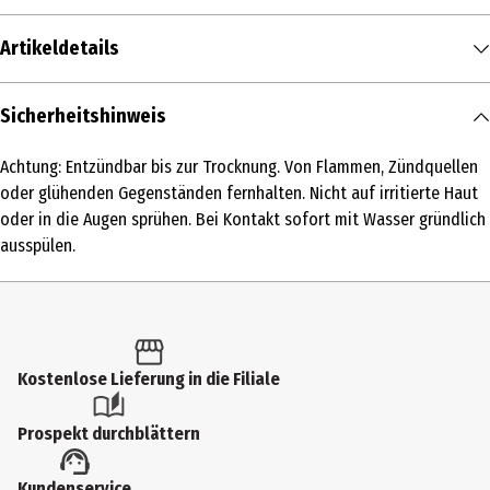
Artikeldetails
Inhalt
Sicherheitshinweis
30 ml
Achtung: Entzündbar bis zur Trocknung. Von Flammen, Zündquellen
Produkttyp
oder glühenden Gegenständen fernhalten. Nicht auf irritierte Haut
Eau de Parfum
oder in die Augen sprühen. Bei Kontakt sofort mit Wasser gründlich
ausspülen.
Duftkonzentration
Eau de Parfum
Anwendungsart
Pumpzerstäuber
Kostenlose Lieferung in die Filiale
Duftwirkung
Prospekt durchblättern
elegant
Inhaltsstoffe
Kundenservice