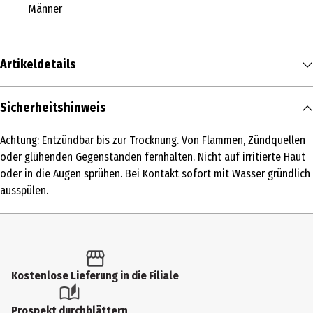
Männer
Artikeldetails
Inhalt
Sicherheitshinweis
100 ml
Achtung: Entzündbar bis zur Trocknung. Von Flammen, Zündquellen
Produkttyp
oder glühenden Gegenständen fernhalten. Nicht auf irritierte Haut
Eau de Toilette
oder in die Augen sprühen. Bei Kontakt sofort mit Wasser gründlich
ausspülen.
Duftkonzentration
Eau de Toilette
Anwendungsart
Pumpzerstäuber
Kostenlose Lieferung in die Filiale
Duftnote
Prospekt durchblättern