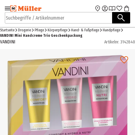
Zur Navigation
Zum Hauptinhalt
springen
springen
Suchbegriffe / Artikelnummer
Startseite
Drogerie
Pflege
Körperpflege
Hand- & Fußpflege
Handpflege
VANDINI Mini Handcreme Trio Geschenkpackung
VANDINI
Artikelnr.
3142840