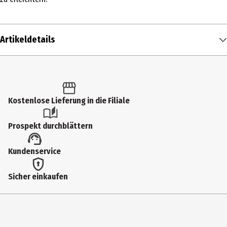
Artikeldetails
Inhalt
1 Stk.
Produkttyp
Kostenlose Lieferung in die Filiale
Taschenmesser
Prospekt durchblättern
Breite
Kundenservice
2.15 cm
Gewicht
Sicher einkaufen
67 g
Farbe
Rot