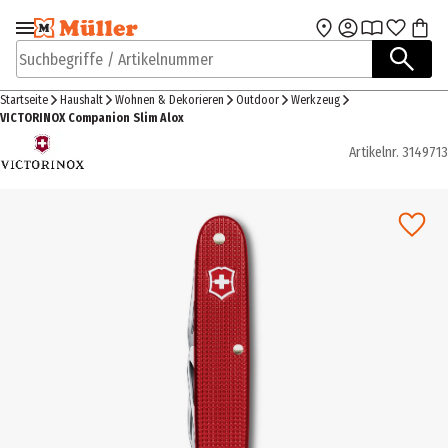
Zur Navigation
Zum Hauptinhalt
springen
springen
Suchbegriffe / Artikelnummer
Startseite
Haushalt
Wohnen & Dekorieren
Outdoor
Werkzeug
VICTORINOX Companion Slim Alox
Artikelnr.
3149713