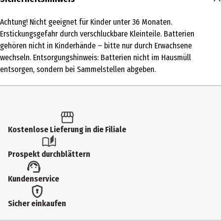
1 Stk.
Achtung! Nicht geeignet für Kinder unter 36 Monaten.
Produkttyp
Erstickungsgefahr durch verschluckbare Kleinteile. Batterien
Kindergarten
gehören nicht in Kinderhände – bitte nur durch Erwachsene
wechseln. Entsorgungshinweis: Batterien nicht im Hausmüll
Altersempfehlung ab
entsorgen, sondern bei Sammelstellen abgeben.
3 Jahre
Altersempfehlung bis
6 Jahre
Artikelnummer des Herstellers
Kostenlose Lieferung in die Filiale
80-585904
Prospekt durchblättern
Hersteller
VTech Electronics Europe BV
Kundenservice
Herstelleradresse
Sicher einkaufen
Fahrenheitstraat 22 6003 DC Weert