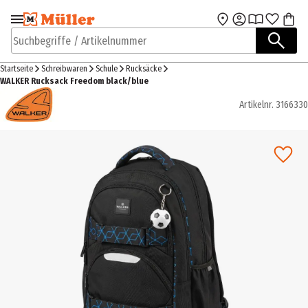
Zur Navigation
Zum Hauptinhalt
springen
springen
Suchbegriffe / Artikelnummer
Startseite
Schreibwaren
Schule
Rucksäcke
WALKER Rucksack Freedom black/blue
Artikelnr.
3166330