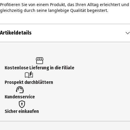
Profitieren Sie von einem Produkt, das Ihren Alltag erleichtert und
gleichzeitig durch seine langlebige Qualität begeistert.
Artikeldetails
Inhalt
1 Stk.
Produkttyp
Kostenlose Lieferung in die Filiale
Rucksäcke
Prospekt durchblättern
Hersteller
Kundenservice
Schneiders Vienna GesmbH
Herstelleradresse
Sicher einkaufen
Herbststr. 6 - 10 ,1160 Wien
Kontaktmöglichkeit