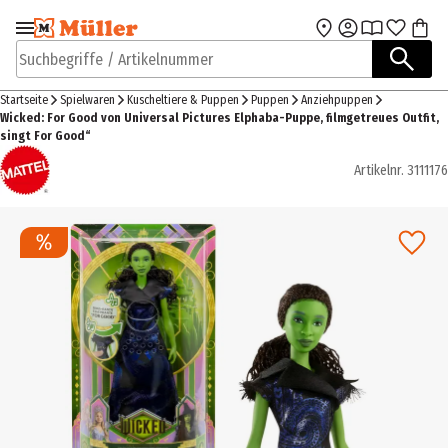
Zur Navigation
Zum Hauptinhalt
springen
springen
Suchbegriffe / Artikelnummer
Startseite
Spielwaren
Kuscheltiere & Puppen
Puppen
Anziehpuppen
Wicked: For Good von Universal Pictures Elphaba-Puppe, filmgetreues Outfit,
singt For Good“
Artikelnr.
3111176