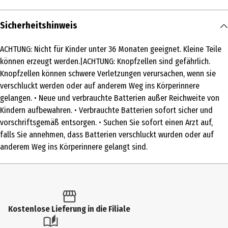
Inhalt
Sicherheitshinweis
1 Stk.
ACHTUNG: Nicht für Kinder unter 36 Monaten geeignet. Kleine Teile
Produkttyp
können erzeugt werden.|ACHTUNG: Knopfzellen sind gefährlich.
Ankleidepuppen
Knopfzellen können schwere Verletzungen verursachen, wenn sie
verschluckt werden oder auf anderem Weg ins Körperinnere
Altersempfehlung ab
gelangen. • Neue und verbrauchte Batterien außer Reichweite von
4 Jahre
Kindern aufbewahren. • Verbrauchte Batterien sofort sicher und
vorschriftsgemäß entsorgen. • Suchen Sie sofort einen Arzt auf,
Artikelnummer des Herstellers
falls Sie annehmen, dass Batterien verschluckt wurden oder auf
JFM09
anderem Weg ins Körperinnere gelangt sind.
Hersteller
Mattel Europa B.V.
Herstelleradresse
Kostenlose Lieferung in die Filiale
Gondel 1, 1186 MJ Amstelveen, Niederlande
Kontaktmöglichkeit