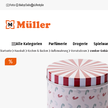
Foto
BabyClub
Lifestyle
Alle Kategorien
Parfümerie
Drogerie
Spielwa
Startseite
Haushalt
Kochen & Backen
Aufbewahrung
Vorratsdosen
zenker Gebä