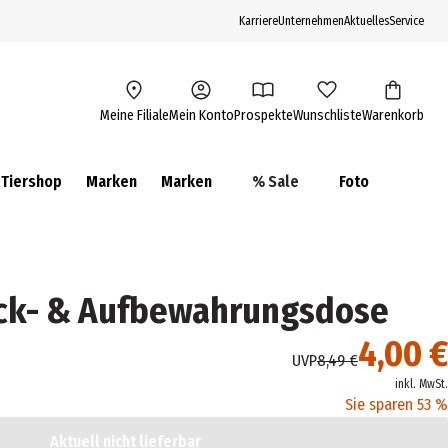
Karriere
Unternehmen
Aktuelles
Service
Meine Filiale
Mein Konto
Prospekte
Wunschliste
Warenkorb
Tiershop
Marken
Marken
% Sale
Foto
ck- & Aufbewahrungsdose
4,00 €
UVP
8,49 €
inkl. MwSt.
Sie sparen 53 %
Aktuell nicht lieferbar