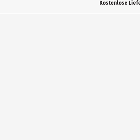
Kostenlose Liefe
Durchmesser
Fassungsvermögen
Farbe
Höhe
Materialdetails
Hersteller
Herstelleradresse
Kontaktmöglichkeit