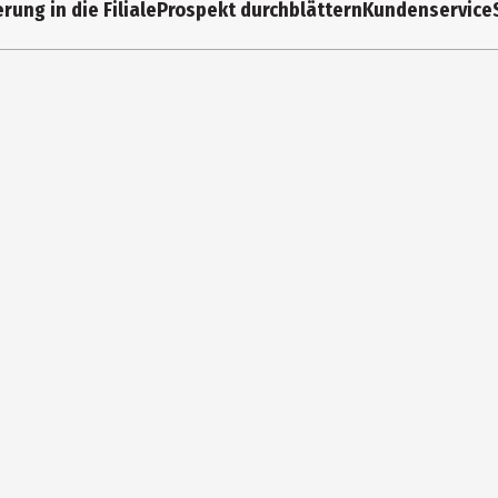
rung in die Filiale
Prospekt durchblättern
Kundenservice
11 cm
1.33 l
Weiß / Rot
15 cm
Weißblech
Zenker Backformen GmbH & Co. KG
Oberbernbacher Weg 4, DE-86551 Aichach
service@fackelmann.de