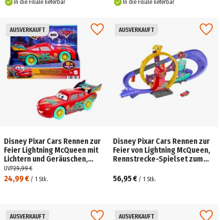
In die Filiale lieferbar
In die Filiale lieferbar
AUSVERKAUFT
AUSVERKAUFT
Disney Pixar Cars Rennen zur
Disney Pixar Cars Rennen zur
Feier Lightning McQueen mit
Feier von Lightning McQueen,
Lichtern und Geräuschen,
Rennstrecke-Spielset zum
großes Spielfahrzeug
Feiern mit Spielzeugauto
UVP
29,99 €
24,99 €
56,95 €
/
1
Stk.
/
1
Stk.
AUSVERKAUFT
AUSVERKAUFT