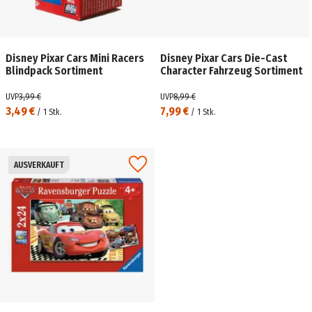
Disney Pixar Cars Mini Racers
Disney Pixar Cars Die-Cast
Blindpack Sortiment
Character Fahrzeug Sortiment
UVP
3,99 €
UVP
8,99 €
3,49 €
7,99 €
/
1
Stk.
/
1
Stk.
AUSVERKAUFT