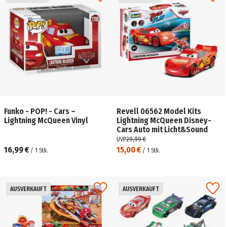
Funko - POP! - Cars –
Revell 06562 Model Kits
Lightning McQueen Vinyl
Lightning McQueen Disney-
Cars Auto mit Licht&Sound
UVP
29,99 €
16,99 €
15,00 €
/
1
Stk.
/
1
Stk.
AUSVERKAUFT
AUSVERKAUFT