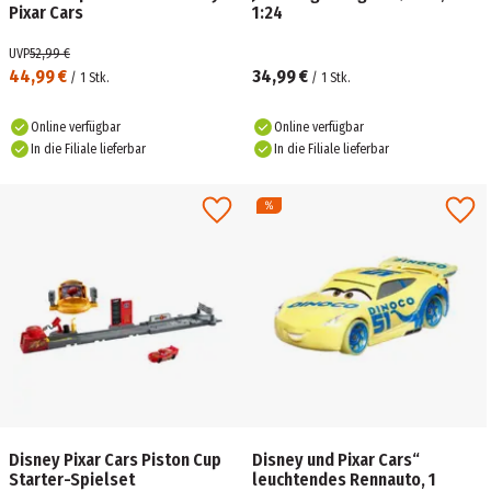
Pixar Cars
1:24
UVP
52,99 €
44,99 €
34,99 €
/
1
Stk.
/
1
Stk.
Online verfügbar
Online verfügbar
In die Filiale lieferbar
In die Filiale lieferbar
Disney Pixar Cars Piston Cup
Disney und Pixar Cars“
Starter-Spielset
leuchtendes Rennauto, 1