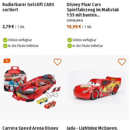
Radierbarer Gelstift CARS
Disney Pixar Cars
sortiert
Spielfahrzeug im Maßstab
1:55 mit bunten
Lichtfunktionen sortiert
UVP
13,99 €
(Keine Auswahl möglich)
2,79 €
10,99 €
/
1
Stk.
/
1
Stk.
Online verfügbar
Online verfügbar
In die Filiale lieferbar
In die Filiale lieferbar
Carrera Speed Arena Disney
Jada - Lightning McQueen,