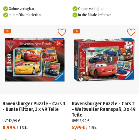
Online verfügbar
Online verfügbar
In die Filiale lieferbar
In die Filiale lieferbar
Ravensburger Puzzle - Cars 3
Ravensburger Puzzle - Cars 2
- Bunte Flitzer, 3 x 49 Teile
- Weltweiter Rennspaß, 3 x 49
Teile
UVP
12,99 €
UVP
12,99 €
8,99 €
8,99 €
/
1
Stk.
/
1
Stk.