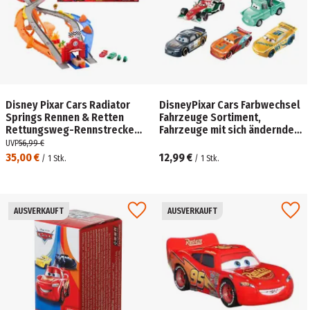
Disney Pixar Cars Radiator
DisneyPixar Cars Farbwechsel
Springs Rennen & Retten
Fahrzeuge Sortiment,
Rettungsweg-Rennstrecke
Fahrzeuge mit sich ändernder
Spielset mit 4
Lackierung
UVP
56,99 €
Spielzeugautos
35,00 €
12,99 €
/
1
Stk.
/
1
Stk.
AUSVERKAUFT
AUSVERKAUFT