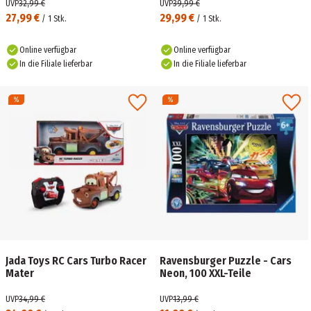
Fahrzeuge
UVP
32,99 €
UVP
39,99 €
27,99 €
29,99 €
/
1
Stk.
/
1
Stk.
Online verfügbar
Online verfügbar
In die Filiale lieferbar
In die Filiale lieferbar
Jada Toys RC Cars Turbo Racer
Ravensburger Puzzle - Cars
Mater
Neon, 100 XXL-Teile
UVP
34,99 €
UVP
13,99 €