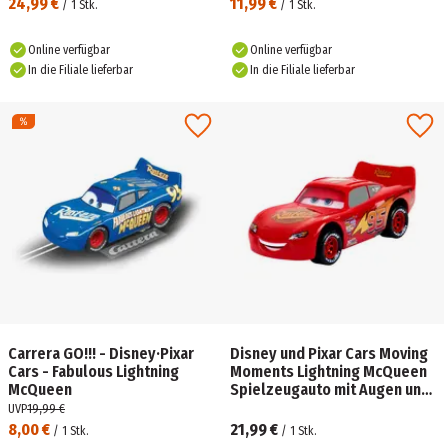
24,99 €
11,99 €
/
1
Stk.
/
1
Stk.
Online verfügbar
Online verfügbar
In die Filiale lieferbar
In die Filiale lieferbar
Carrera GO!!! - Disney·Pixar
Disney und Pixar Cars Moving
Cars - Fabulous Lightning
Moments Lightning McQueen
McQueen
Spielzeugauto mit Augen und
Mund, die sich bewegen
UVP
19,99 €
8,00 €
21,99 €
/
1
Stk.
/
1
Stk.