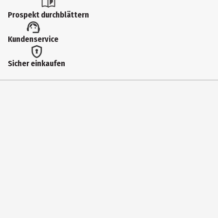
JMT42
Prospekt durchblättern
Hersteller
Kundenservice
Mattel Europa B.V.
Herstelleradresse
Sicher einkaufen
Gondel 1, 1186 MJ Amstelveen, Niederlande
Kontaktmöglichkeit
service.mattel.com