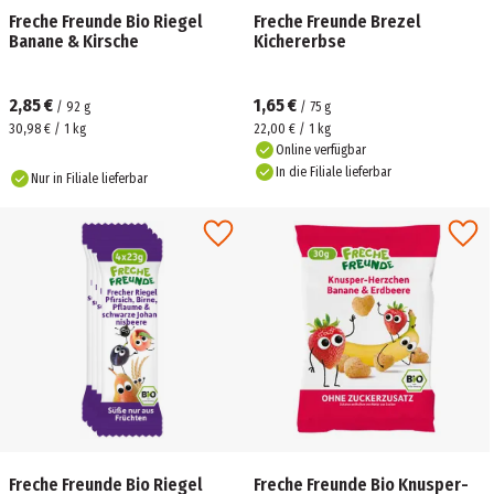
Freche Freunde Bio Riegel
Freche Freunde Brezel
Banane & Kirsche
Kichererbse
2,85 €
1,65 €
/
92
g
/
75
g
30,98 € / 1 kg
22,00 € / 1 kg
Online verfügbar
In die Filiale lieferbar
Nur in Filiale lieferbar
Freche Freunde Bio Riegel
Freche Freunde Bio Knusper-