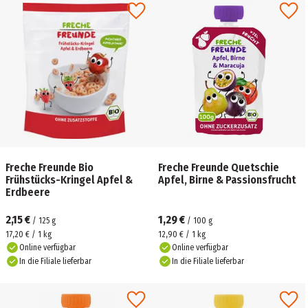
Freche Freunde Bio
Freche Freunde Quetschie
Frühstücks-Kringel Apfel &
Apfel, Birne & Passionsfrucht
Erdbeere
2,15 €
1,29 €
/
125
g
/
100
g
17,20 € / 1 kg
12,90 € / 1 kg
Online verfügbar
Online verfügbar
In die Filiale lieferbar
In die Filiale lieferbar