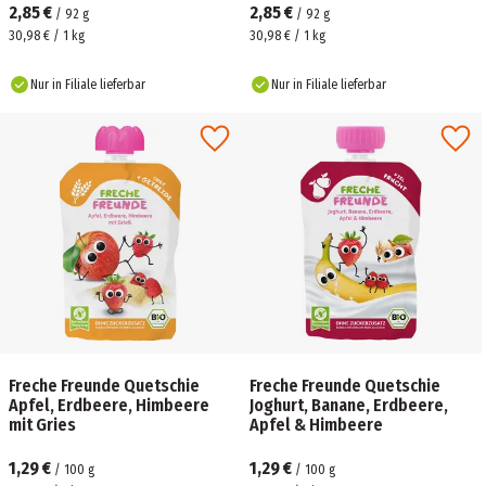
2,85 €
2,85 €
/
92
g
/
92
g
30,98 € / 1 kg
30,98 € / 1 kg
Nur in Filiale lieferbar
Nur in Filiale lieferbar
Freche Freunde Quetschie
Freche Freunde Quetschie
Apfel, Erdbeere, Himbeere
Joghurt, Banane, Erdbeere,
mit Gries
Apfel & Himbeere
1,29 €
1,29 €
/
100
g
/
100
g