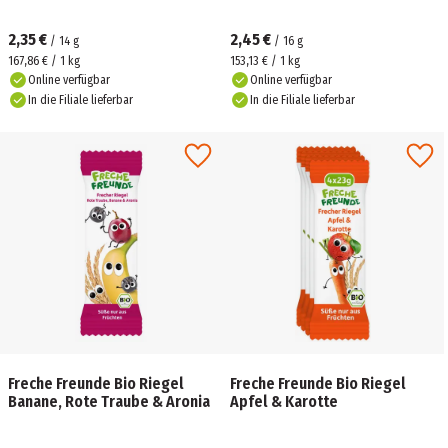
2,35 €
2,45 €
/
14
g
/
16
g
167,86 € / 1 kg
153,13 € / 1 kg
Online verfügbar
Online verfügbar
In die Filiale lieferbar
In die Filiale lieferbar
Freche Freunde Bio Riegel
Freche Freunde Bio Riegel
Banane, Rote Traube & Aronia
Apfel & Karotte