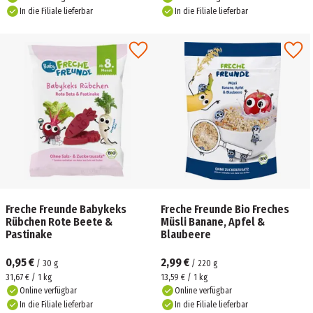
In die Filiale lieferbar
In die Filiale lieferbar
Freche Freunde Babykeks
Freche Freunde Bio Freches
Rübchen Rote Beete &
Müsli Banane, Apfel &
Pastinake
Blaubeere
0,95 €
2,99 €
/
30
g
/
220
g
31,67 € / 1 kg
13,59 € / 1 kg
Online verfügbar
Online verfügbar
In die Filiale lieferbar
In die Filiale lieferbar