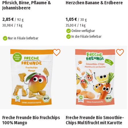
Pfirsich, Birne, Pflaume &
Herzchen Banane & Erdbeere
Johannisbeere
2,85 €
1,05 €
/
92
g
/
30
g
30,98 € / 1 kg
35,00 € / 1 kg
Online verfügbar
In die Filiale lieferbar
Nur in Filiale lieferbar
Freche Freunde Bio Fruchchips
Freche Freunde Bio Smoothie-
100% Mango
Chips Multifrucht mit Karotte