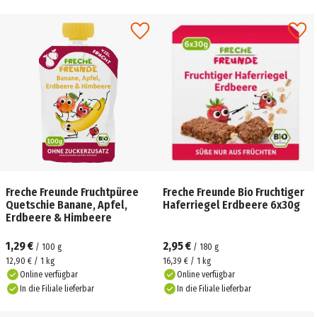
Freche Freunde Fruchtpüree
Freche Freunde Bio Fruchtiger
Quetschie Banane, Apfel,
Haferriegel Erdbeere 6x30g
Erdbeere & Himbeere
1,29 €
2,95 €
/
100
g
/
180
g
12,90 € / 1 kg
16,39 € / 1 kg
Online verfügbar
Online verfügbar
In die Filiale lieferbar
In die Filiale lieferbar