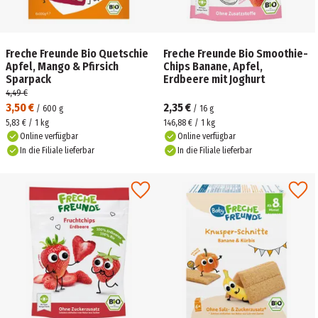
Freche Freunde Bio Quetschie
Freche Freunde Bio Smoothie-
Apfel, Mango & Pfirsich
Chips Banane, Apfel,
Sparpack
Erdbeere mit Joghurt
4,49 €
3,50 €
2,35 €
/
600
g
/
16
g
5,83 € / 1 kg
146,88 € / 1 kg
Online verfügbar
Online verfügbar
In die Filiale lieferbar
In die Filiale lieferbar