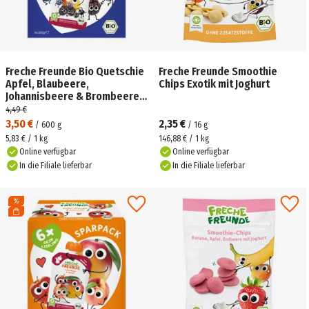
Freche Freunde Bio Quetschie
Freche Freunde Smoothie
Apfel, Blaubeere,
Chips Exotik mit Joghurt
Johannisbeere & Brombeere
Sparpack
4,49 €
3,50 €
2,35 €
/
600
g
/
16
g
5,83 € / 1 kg
146,88 € / 1 kg
Online verfügbar
Online verfügbar
In die Filiale lieferbar
In die Filiale lieferbar