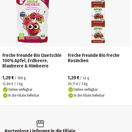
Freche Freunde Bio Quetschie
Freche Freunde Bio Freche
100% Apfel, Erdbeere,
Rosinchen
Blaubeere & Himbeere
1,29 €
1,29 €
/
100
g
/
42
g
12,90 € / 1 kg
30,71 € / 1 kg
Online verfügbar
Online verfügbar
In die Filiale lieferbar
In die Filiale lieferbar
Kostenlose Lieferung in die Filiale