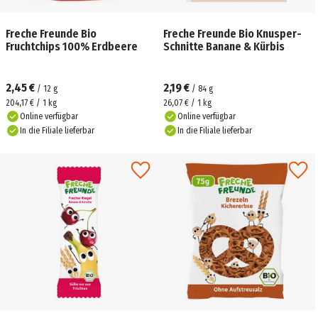
Freche Freunde Bio
Freche Freunde Bio Knusper-
Fruchtchips 100% Erdbeere
Schnitte Banane & Kürbis
2,45 €
2,19 €
/
12
g
/
84
g
204,17 € / 1 kg
26,07 € / 1 kg
Online verfügbar
Online verfügbar
In die Filiale lieferbar
In die Filiale lieferbar