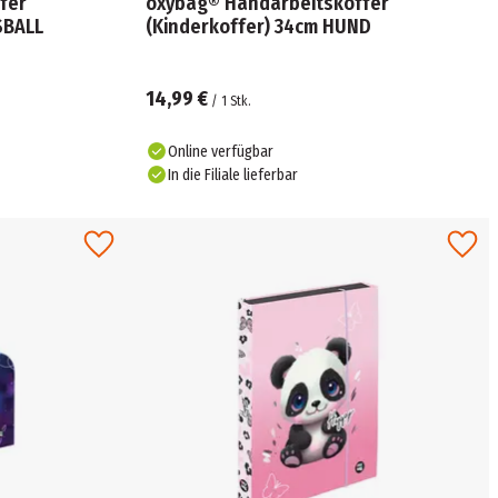
fer
oxybag® Handarbeitskoffer
SBALL
(Kinderkoffer) 34cm HUND
14,99 €
/
1
Stk.
Online verfügbar
In die Filiale lieferbar