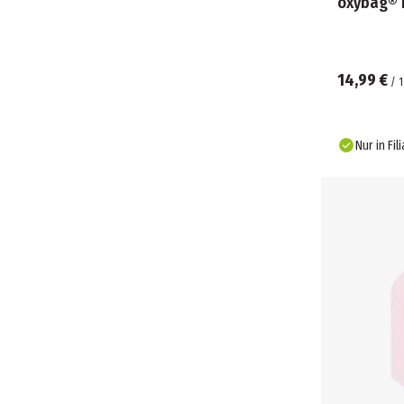
oxybag® K
14,99 €
/
1
Nur in Fil