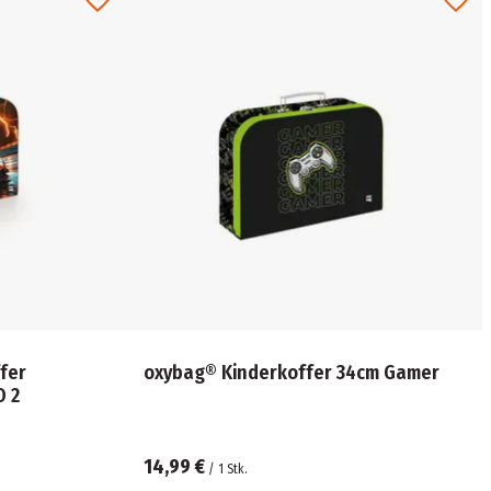
fer
oxybag® Kinderkoffer 34cm Gamer
O 2
14,99 €
/
1
Stk.