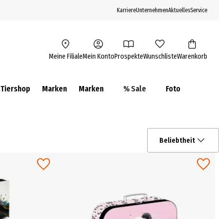
Karriere
Unternehmen
Aktuelles
Service
Meine Filiale
Mein Konto
Prospekte
Wunschliste
Warenkorb
Tiershop
Marken
Marken
% Sale
Foto
Beliebtheit