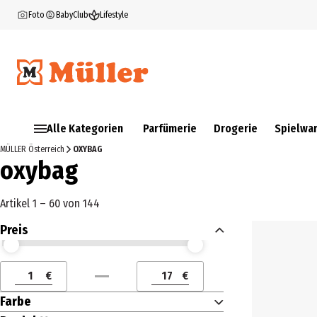
Foto
BabyClub
Lifestyle
Alle Kategorien
Parfümerie
Drogerie
Spielwa
MÜLLER Österreich
OXYBAG
oxybag
Artikel 1 – 60 von 144
Preis
Preis (€) ab
Preis (€) bis
€
€
Preis (€) ab
Preis (€) bis
Farbe