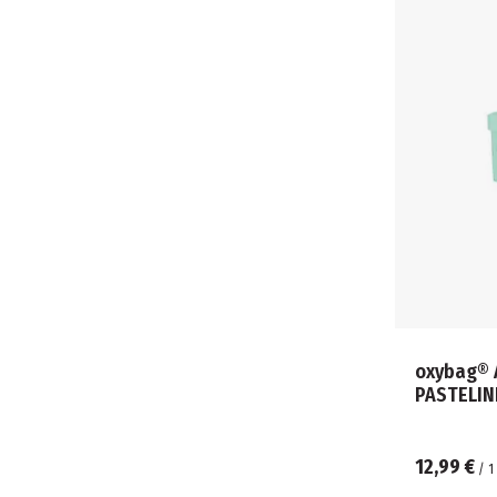
oxybag® 
PASTELIN
12,99 €
/
1