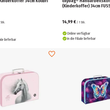
inderkoffer 34cm Kolibri
oxybag® Handarbeitskof
(Kinderkoffer) 34cm FUS
14,99 €
Stk.
/
1
Stk.
Online verfügbar
In die Filiale lieferbar
iale lieferbar