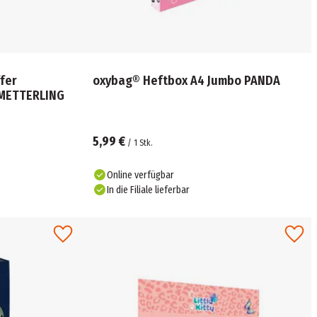
fer
oxybag® Heftbox A4 Jumbo PANDA
HMETTERLING
5,99 €
/
1
Stk.
Online verfügbar
In die Filiale lieferbar