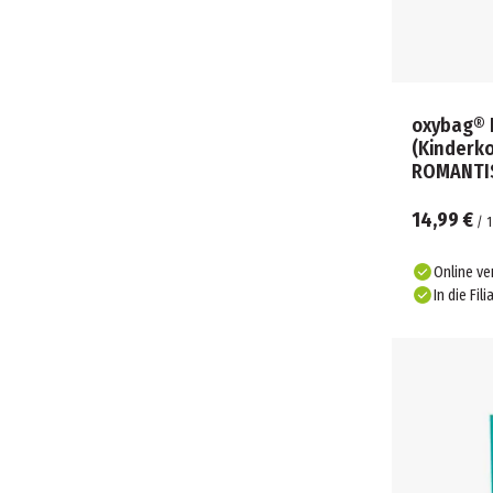
oxybag® 
(Kinderk
ROMANTI
14,99 €
/
1
Online ve
In die Fili