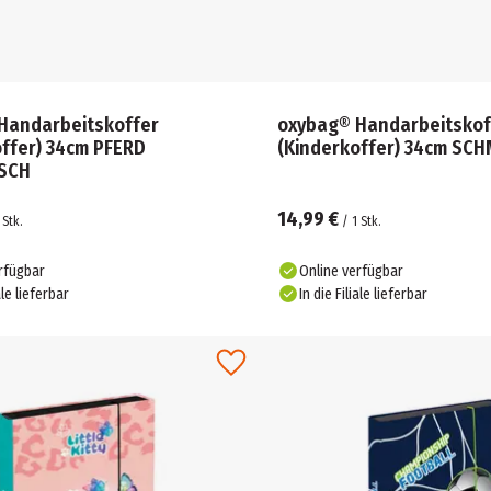
Handarbeitskoffer
oxybag® Handarbeitskof
offer) 34cm PFERD
(Kinderkoffer) 34cm SC
SCH
14,99 €
Stk.
/
1
Stk.
rfügbar
Online verfügbar
ale lieferbar
In die Filiale lieferbar