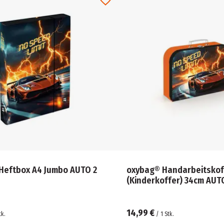
Heftbox A4 Jumbo AUTO 2
oxybag® Handarbeitskof
(Kinderkoffer) 34cm AUT
14,99 €
tk.
/
1
Stk.