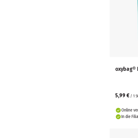
oxybag® 
5,99 €
/
1
S
Online ve
In die Fili