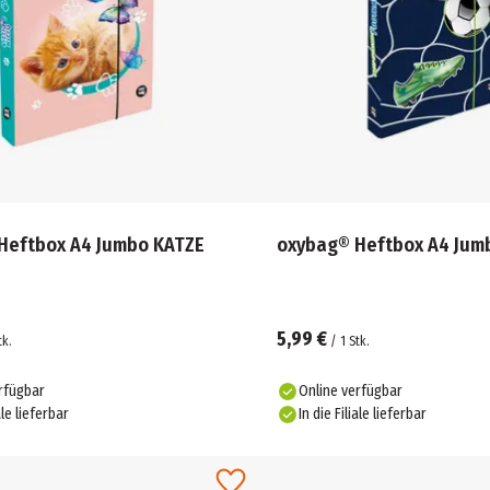
Heftbox A4 Jumbo KATZE
oxybag® Heftbox A4 Jum
5,99 €
tk.
/
1
Stk.
rfügbar
Online verfügbar
ale lieferbar
In die Filiale lieferbar