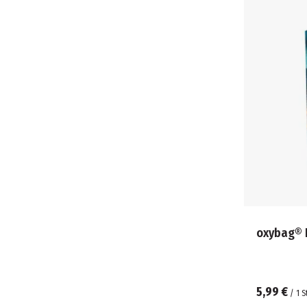
oxybag® 
5,99 €
/
1
S