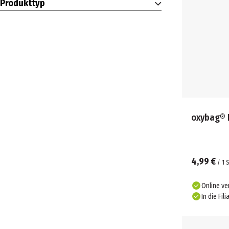
Produkttyp
4,99 €
/
1
S
Online ve
In die Fili