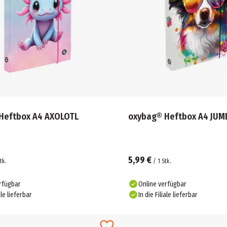
oxybag® Heftbox A4 AXOLOTL
oxybag® He
5,99 €
tk.
/
1
Stk.
rfügbar
Online verfügbar
ale lieferbar
In die Filiale lieferbar