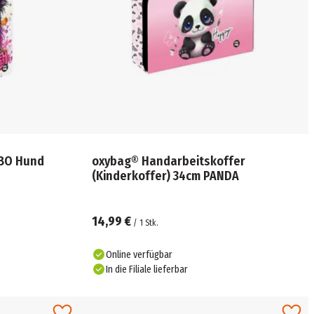
ftbox A4 JUMBO Hund
oxybag® Handarbeitskoffer
(Kinderkoffer) 34cm PANDA
14,99 €
/
1
Stk.
Online verfügbar
In die Filiale lieferbar