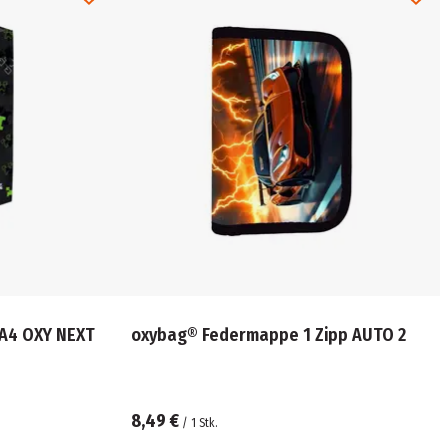
A4 OXY NEXT
oxybag® Federmappe 1 Zipp AUTO 2
8,49 €
/
1
Stk.