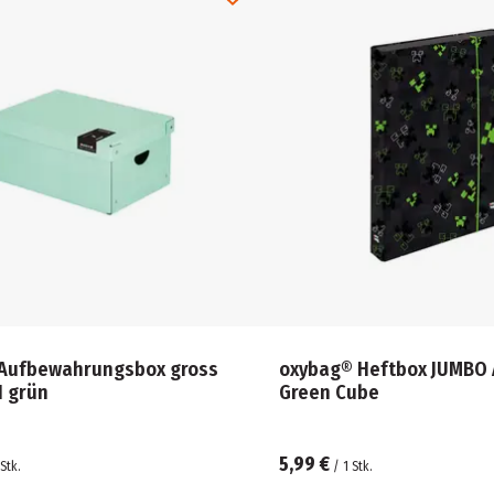
Aufbewahrungsbox gross
oxybag® Heftbox JUMBO 
I grün
Green Cube
5,99 €
Stk.
/
1
Stk.