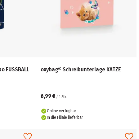
bo FUSSBALL
oxybag® Schreibunterlage KATZE
6,99 €
/
1
Stk.
Online verfügbar
In die Filiale lieferbar