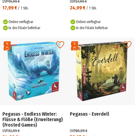
UVP
19,99 €
UVP
27,99 €
17,99 €
24,99 €
/
1
Stk.
/
1
Stk.
Online verfügbar
Online verfügbar
In die Filiale lieferbar
In die Filiale lieferbar
Pegasus - Endless Winter:
Pegasus - Everdell
Flüsse & Flöße (Erweiterung)
(Frosted Games)
UVP
32,99 €
UVP
69,99 €