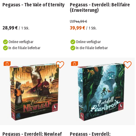
Pegasus - The Vale of Eternity
Pegasus - Everdell: Bellfaire
(Erweiterung)
UVP
44,99 €
28,99 €
39,99 €
/
1
Stk.
/
1
Stk.
Online verfügbar
Online verfügbar
In die Filiale lieferbar
In die Filiale lieferbar
Pegasus - Everdell: Newleaf
Pegasus - Everdell: