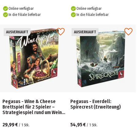
Online verfügbar
Online verfügbar
In die Filiale lieferbar
In die Filiale lieferbar
AUSVERKAUFT
AUSVERKAUFT
Pegasus - Wine & Cheese
Pegasus - Everdell:
Brettspiel für 2 Spieler –
Spirecrest (Erweiteung)
Strategiespiel rund um Wein-
und Käseproduktion ab 12
Jahren
29,99 €
54,95 €
/
1
Stk.
/
1
Stk.