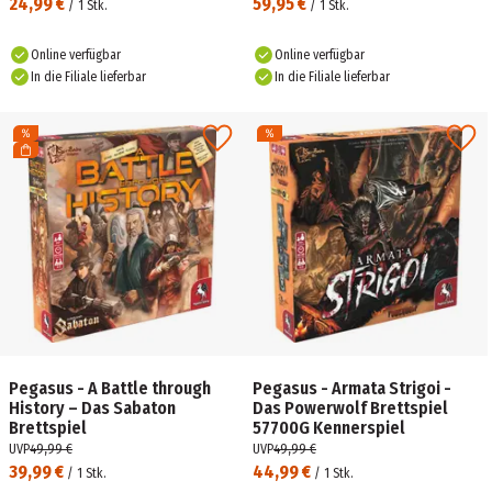
24,99 €
59,95 €
/
1
Stk.
/
1
Stk.
Online verfügbar
Online verfügbar
In die Filiale lieferbar
In die Filiale lieferbar
Pegasus - A Battle through
Pegasus - Armata Strigoi -
History – Das Sabaton
Das Powerwolf Brettspiel
Brettspiel
57700G Kennerspiel
UVP
49,99 €
UVP
49,99 €
39,99 €
44,99 €
/
1
Stk.
/
1
Stk.