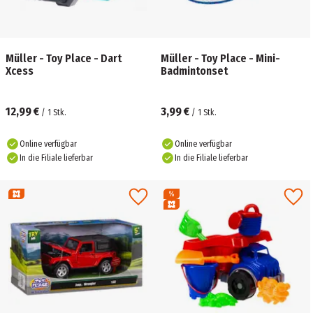
Müller - Toy Place - Dart
Müller - Toy Place - Mini-
Xcess
Badmintonset
12,99 €
3,99 €
/
1
Stk.
/
1
Stk.
Online verfügbar
Online verfügbar
In die Filiale lieferbar
In die Filiale lieferbar