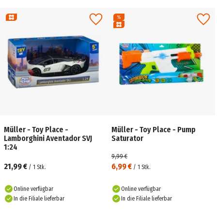
Müller - Toy Place -
Müller - Toy Place - Pump
Lamborghini Aventador SVJ
Saturator
1:24
9,99 €
21,99 €
6,99 €
/
1
Stk.
/
1
Stk.
Online verfügbar
Online verfügbar
In die Filiale lieferbar
In die Filiale lieferbar