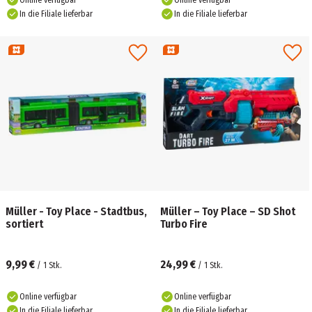
Online verfügbar
Online verfügbar
In die Filiale lieferbar
In die Filiale lieferbar
Müller - Toy Place - Stadtbus,
Müller – Toy Place – SD Shot
sortiert
Turbo Fire
9,99 €
24,99 €
/
1
Stk.
/
1
Stk.
Online verfügbar
Online verfügbar
In die Filiale lieferbar
In die Filiale lieferbar