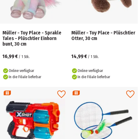
Müller - Toy Place - Sprakle
Müller - Toy Place - Plüschtier
Tales - Plüschtier Einhorn
Otter, 30 cm
bunt, 30 cm
16,99 €
14,99 €
/
1
Stk.
/
1
Stk.
Online verfügbar
Online verfügbar
In die Filiale lieferbar
In die Filiale lieferbar