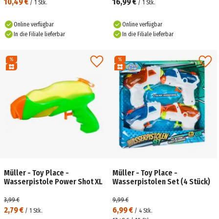
10,49 €
16,99 €
/
1
Stk.
/
1
Stk.
Online verfügbar
Online verfügbar
In die Filiale lieferbar
In die Filiale lieferbar
Müller - Toy Place -
Müller - Toy Place -
Wasserpistole Power Shot XL
Wasserpistolen Set (4 Stück)
3,99 €
9,99 €
2,79 €
6,99 €
/
1
Stk.
/
4
Stk.