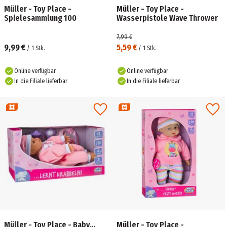
Müller - Toy Place -
Müller - Toy Place -
Spielesammlung 100
Wasserpistole Wave Thrower
7,99 €
9,99 €
5,59 €
/
1
Stk.
/
1
Stk.
Online verfügbar
Online verfügbar
In die Filiale lieferbar
In die Filiale lieferbar
Müller - Toy Place - Baby…
Müller - Toy Place -