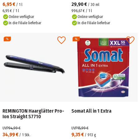
6,95 €
29,90 €
/
1
l
/
30
ml
6,95 € / 1 l
996,67 € / 1 l
Online verfügbar
Online verfügbar
In die Filiale lieferbar
In die Filiale lieferbar
REMINGTON Haarglätter Pro-
Somat All in 1 Extra
Ion Straight S7710
UVP
94,99 €
UVP
15,99 €
34,99 €
9,35 €
/
1
Stk.
/
913
g