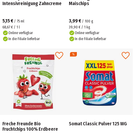
Intensivreinigung Zahncreme
Maischips
5,15 €
3,99 €
/
75
ml
/
100
g
68,67 € / 1 l
39,90 € / 1 kg
Online verfügbar
Online verfügbar
In die Filiale lieferbar
In die Filiale lieferbar
Freche Freunde Bio
Somat Classic Pulver 125 WG
Fruchtchips 100% Erdbeere