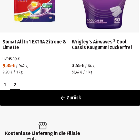
Somat All In 1 EXTRA Zitrone &
Wrigley's Airwaves® Cool
Limette
Cassis Kaugummi zuckerfrei
UVP
15,99 €
9,35 €
3,55 €
/
942
g
/
64
g
9,93 € / 1 kg
55,47 € / 1 kg
1
2
Zurück
Kostenlose Lieferung in die Filiale