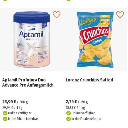
Aptamil Profutura Duo
Lorenz Crunchips Salted
Advance Pre Anfangsmilch
23,95 €
2,75 €
/
800
g
/
150
g
29,94 € / 1 kg
18,33 € / 1 kg
Online verfügbar
Online verfügbar
In die Filiale lieferbar
In die Filiale lieferbar