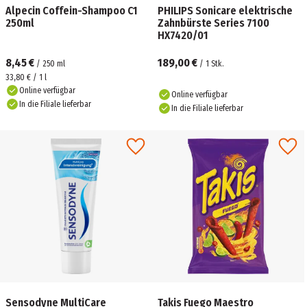
Alpecin Coffein-Shampoo C1
PHILIPS Sonicare elektrische
250ml
Zahnbürste Series 7100
HX7420/01
8,45 €
189,00 €
/
250
ml
/
1
Stk.
33,80 € / 1 l
Online verfügbar
Online verfügbar
In die Filiale lieferbar
In die Filiale lieferbar
Sensodyne MultiCare
Takis Fuego Maestro