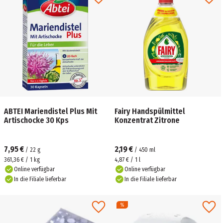
ABTEI Mariendistel Plus Mit
Fairy Handspülmittel
Artischocke 30 Kps
Konzentrat Zitrone
7,95 €
2,19 €
/
22
g
/
450
ml
361,36 € / 1 kg
4,87 € / 1 l
Online verfügbar
Online verfügbar
In die Filiale lieferbar
In die Filiale lieferbar