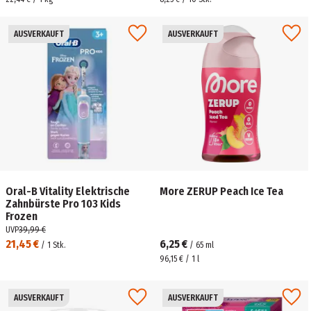
AUSVERKAUFT
AUSVERKAUFT
Oral-B Vitality Elektrische
More ZERUP Peach Ice Tea
Zahnbürste Pro 103 Kids
Frozen
UVP
39,99 €
21,45 €
6,25 €
/
1
Stk.
/
65
ml
96,15 € / 1 l
AUSVERKAUFT
AUSVERKAUFT