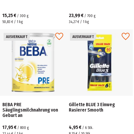
15,25 €
23,99 €
/
300
g
/
700
g
50,83 € / 1 kg
34,27 € / 1 kg
AUSVERKAUFT
AUSVERKAUFT
BEBA PRE
Gillette BLUE 3 Einweg
Säuglingsmilchnahrung von
Rasierer Smooth
Geburt an
17,95 €
4,95 €
/
800
g
/
6
Stk.
22,44 € / 1 kg
8,25 € / 10 Stk.