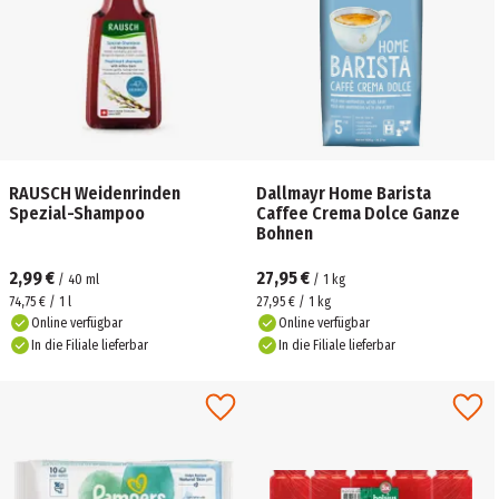
RAUSCH Weidenrinden
Dallmayr Home Barista
Spezial-Shampoo
Caffee Crema Dolce Ganze
Bohnen
2,99 €
27,95 €
/
40
ml
/
1
kg
74,75 € / 1 l
27,95 € / 1 kg
Online verfügbar
Online verfügbar
In die Filiale lieferbar
In die Filiale lieferbar