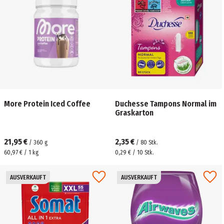
More Protein Iced Coffee
Duchesse Tampons Normal im
Graskarton
21,95 €
2,35 €
/
360
g
/
80
Stk.
60,97 € / 1 kg
0,29 € / 10 Stk.
AUSVERKAUFT
AUSVERKAUFT