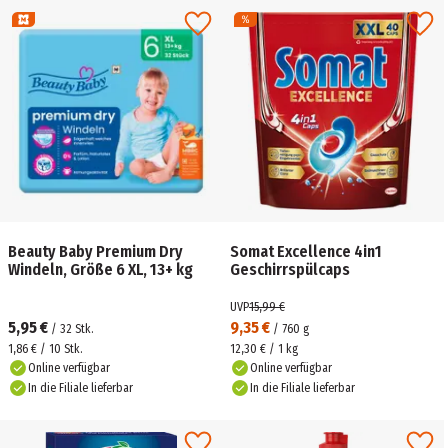
Beauty Baby Premium Dry
Somat Excellence 4in1
Windeln, Größe 6 XL, 13+ kg
Geschirrspülcaps
UVP
15,99 €
5,95 €
9,35 €
/
32
Stk.
/
760
g
1,86 € / 10 Stk.
12,30 € / 1 kg
Online verfügbar
Online verfügbar
In die Filiale lieferbar
In die Filiale lieferbar