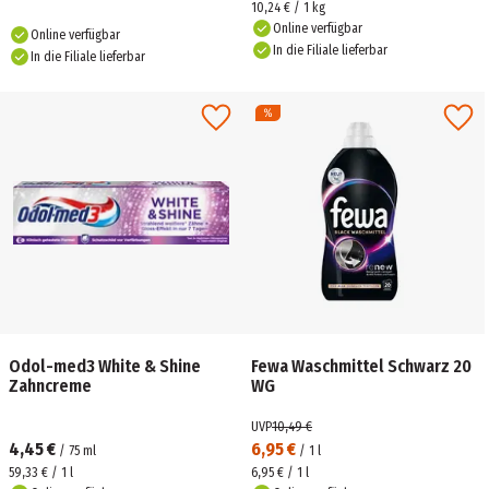
10,24 € / 1 kg
Online verfügbar
Online verfügbar
In die Filiale lieferbar
In die Filiale lieferbar
Odol-med3 White & Shine
Fewa Waschmittel Schwarz 20
Zahncreme
WG
UVP
10,49 €
4,45 €
6,95 €
/
75
ml
/
1
l
59,33 € / 1 l
6,95 € / 1 l