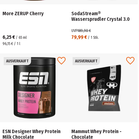
More ZERUP Cherry
SodaStream®
Wassersprudler Crystal 3.0
UVP
189,90 €
6,25 €
79,99 €
/
65
ml
/
1
Stk.
96,15 € / 1 l
AUSVERKAUFT
AUSVERKAUFT
ESN Designer Whey Protein
Mammut Whey Protein -
Milk Chocolate
Chocolate