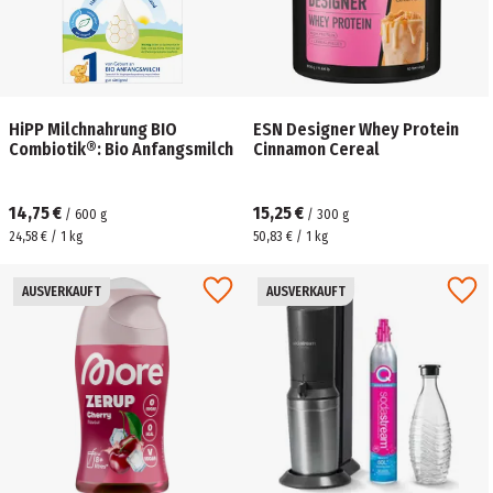
HiPP Milchnahrung BIO
ESN Designer Whey Protein
Combiotik®: Bio Anfangsmilch
Cinnamon Cereal
14,75 €
15,25 €
/
600
g
/
300
g
24,58 € / 1 kg
50,83 € / 1 kg
AUSVERKAUFT
AUSVERKAUFT