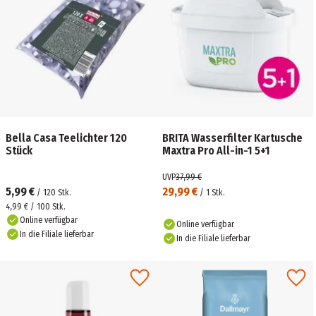
Bella Casa Teelichter 120
BRITA Wasserfilter Kartusche
Stück
Maxtra Pro All-in-1 5+1
UVP
37,99 €
5,99 €
29,99 €
/
120
Stk.
/
1
Stk.
4,99 € / 100 Stk.
Online verfügbar
Online verfügbar
In die Filiale lieferbar
In die Filiale lieferbar