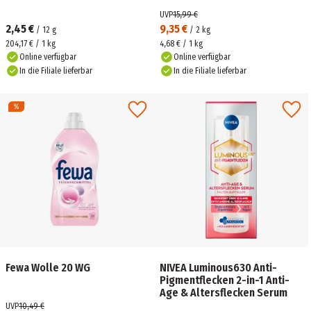
UVP
15,99 €
2,45 €
9,35 €
/
12
g
/
2
kg
204,17 € / 1 kg
4,68 € / 1 kg
Online verfügbar
Online verfügbar
In die Filiale lieferbar
In die Filiale lieferbar
Fewa Wolle 20 WG
NIVEA Luminous630 Anti-
Pigmentflecken 2-in-1 Anti-
Age & Altersflecken Serum
UVP
10,49 €