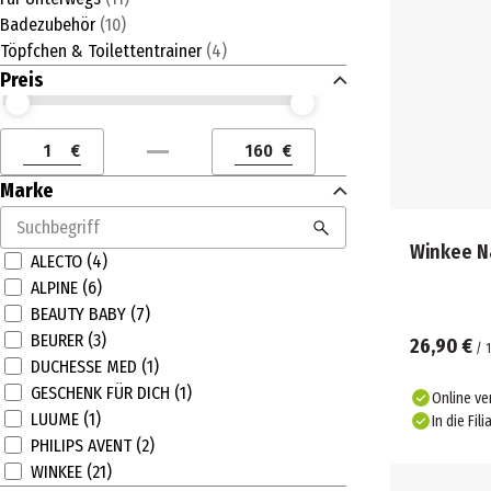
Badezubehör
(
10
)
Töpfchen & Toilettentrainer
(
4
)
Preis
Preis (€) ab
Preis (€) bis
€
€
Preis (€) ab
Preis (€) bis
Marke
Winkee N
ALECTO (4)
ALPINE (6)
BEAUTY BABY (7)
BEURER (3)
26,90 €
/
1
DUCHESSE MED (1)
GESCHENK FÜR DICH (1)
Online ve
LUUME (1)
In die Fili
PHILIPS AVENT (2)
WINKEE (21)