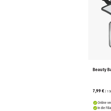
Beauty B
7,99 €
/
1
S
Online ve
In die Fili