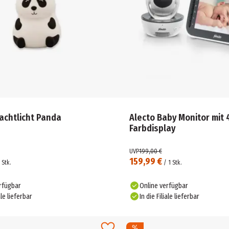
achtlicht Panda
Alecto Baby Monitor mit 4
Farbdisplay
UVP
199,00 €
159,99 €
Stk.
/
1
Stk.
rfügbar
Online verfügbar
ale lieferbar
In die Filiale lieferbar