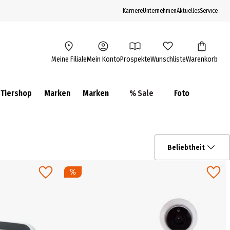
Karriere
Unternehmen
Aktuelles
Service
Meine Filiale
Mein Konto
Prospekte
Wunschliste
Warenkorb
Tiershop
Marken
Marken
% Sale
Foto
Beliebtheit