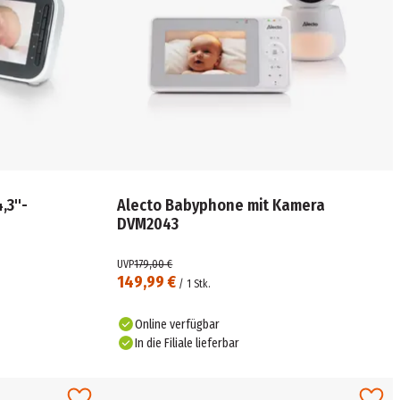
,3"-
Alecto Babyphone mit Kamera
DVM2043
UVP
179,00 €
149,99 €
/
1
Stk.
Online verfügbar
In die Filiale lieferbar