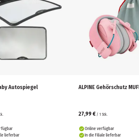
aby Autospiegel
ALPINE Gehörschutz MUF
27,99 €
tk.
/
1
Stk.
rfügbar
Online verfügbar
ale lieferbar
In die Filiale lieferbar