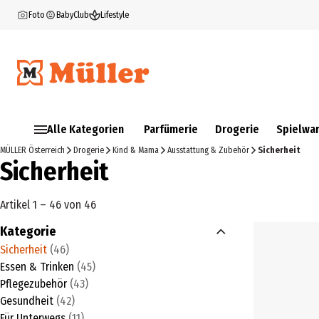
Foto
BabyClub
Lifestyle
Alle Kategorien
Parfümerie
Drogerie
Spielwa
MÜLLER Österreich
Drogerie
Kind & Mama
Ausstattung & Zubehör
Sicherheit
Sicherheit
Artikel 1 – 46 von 46
Kategorie
Sicherheit
(
46
)
Essen & Trinken
(
45
)
Pflegezubehör
(
43
)
Gesundheit
(
42
)
Für Unterwegs
(
11
)