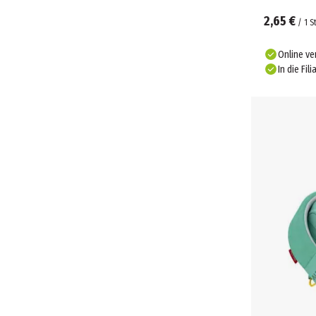
2,65 €
/
1
S
Online ve
In die Fili