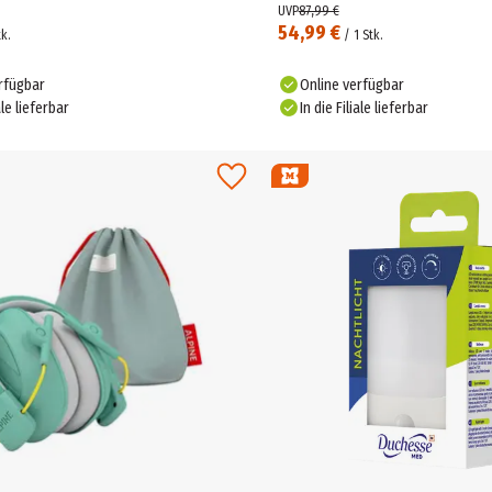
UVP
87,99 €
54,99 €
tk.
/
1
Stk.
rfügbar
Online verfügbar
ale lieferbar
In die Filiale lieferbar