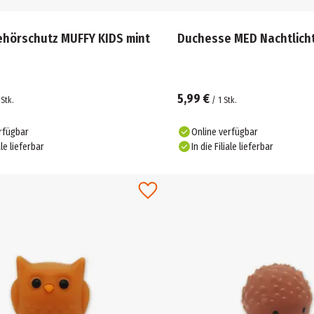
ehörschutz MUFFY KIDS mint
Duchesse MED Nachtlich
5,99 €
Stk.
/
1
Stk.
rfügbar
Online verfügbar
ale lieferbar
In die Filiale lieferbar