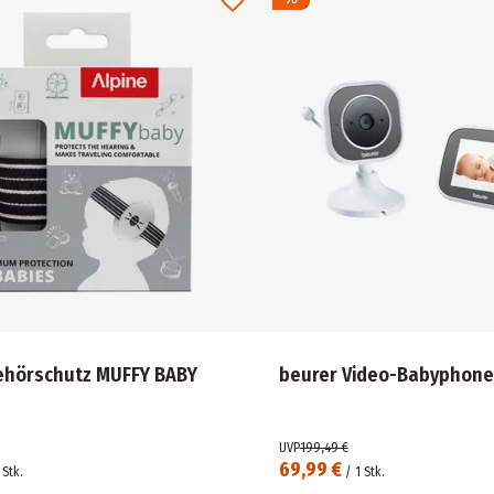
ehörschutz MUFFY BABY
beurer Video-Babyphone
UVP
199,49 €
69,99 €
Stk.
/
1
Stk.