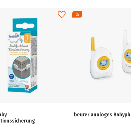
aby
beurer analoges Babyph
ktionssicherung