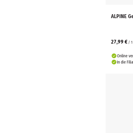
ALPINE G
27,99 €
/
1
Online ve
In die Fili