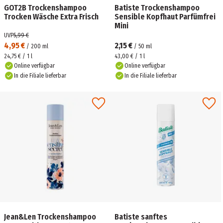
GOT2B Trockenshampoo
Batiste Trockenshampoo
Trocken Wäsche Extra Frisch
Sensible Kopfhaut Parfümfrei
Mini
UVP
5,99 €
4,95 €
2,15 €
/
200
ml
/
50
ml
24,75 € / 1 l
43,00 € / 1 l
Online verfügbar
Online verfügbar
In die Filiale lieferbar
In die Filiale lieferbar
Jean&Len Trockenshampoo
Batiste sanftes