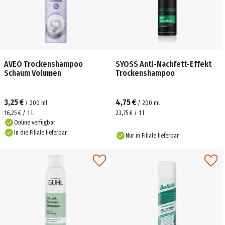
AVEO Trockenshampoo
SYOSS Anti-Nachfett-Effekt
Schaum Volumen
Trockenshampoo
3,25 €
4,75 €
/
200
ml
/
200
ml
16,25 € / 1 l
23,75 € / 1 l
Online verfügbar
In die Filiale lieferbar
Nur in Filiale lieferbar