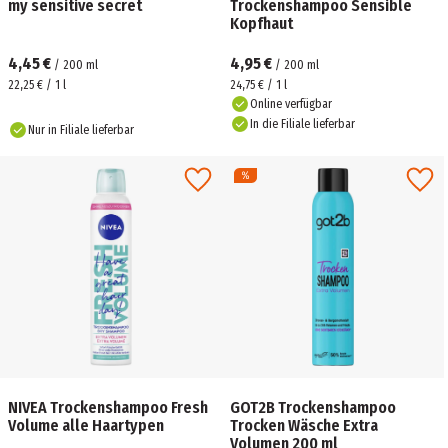
my sensitive secret
Trockenshampoo Sensible
Kopfhaut
4,45 €
4,95 €
/
200
ml
/
200
ml
22,25 € / 1 l
24,75 € / 1 l
Online verfügbar
In die Filiale lieferbar
Nur in Filiale lieferbar
NIVEA Trockenshampoo Fresh
GOT2B Trockenshampoo
Volume alle Haartypen
Trocken Wäsche Extra
Volumen 200 ml