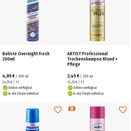
Batiste Overnight Fresh
ARTIST Professional
200ml
Trockenshampoo Blond +
Pflege
4,95 €
2,45 €
/
200
ml
/
200
ml
24,75 € / 1 l
12,25 € / 1 l
Online verfügbar
Online verfügbar
In die Filiale lieferbar
In die Filiale lieferbar