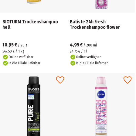
BIOTURM Trockenshampoo
Batiste 24h Fresh
hell
Trockenshampoo flower
10,95 €
4,95 €
/
20
g
/
200
ml
547,50 € / 1 kg
24,75 € / 1 l
Online verfügbar
Online verfügbar
In die Filiale lieferbar
In die Filiale lieferbar