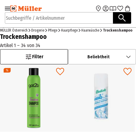
Zur Navigation
Zum Hauptinhalt
springen
springen
Suchbegriffe / Artikelnummer
MÜLLER Österreich
Drogerie
Pflege
Haarpflege
Haarwäsche
Trockenshampoo
Trockenshampoo
Artikel 1 – 34 von 34
Filter
Beliebtheit