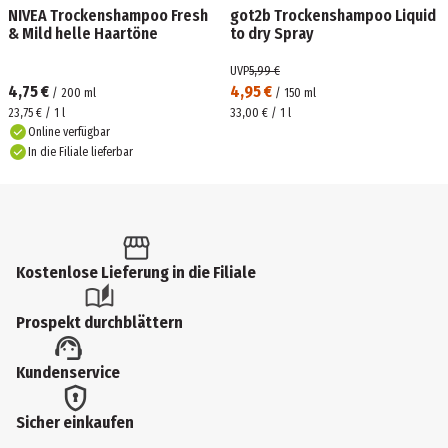
NIVEA Trockenshampoo Fresh
got2b Trockenshampoo Liquid
& Mild helle Haartöne
to dry Spray
UVP
5,99 €
4,75 €
4,95 €
/
200
ml
/
150
ml
23,75 € / 1 l
33,00 € / 1 l
Online verfügbar
In die Filiale lieferbar
Kostenlose Lieferung in die Filiale
Prospekt durchblättern
Kundenservice
Sicher einkaufen