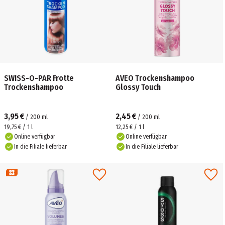
SWISS-O-PAR Frotte
AVEO Trockenshampoo
Trockenshampoo
Glossy Touch
3,95 €
2,45 €
/
200
ml
/
200
ml
19,75 € / 1 l
12,25 € / 1 l
Online verfügbar
Online verfügbar
In die Filiale lieferbar
In die Filiale lieferbar