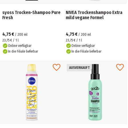
syoss Trocken-Shampoo Pure
NIVEA Trockenshampoo Extra
Fresh
mild vegane Formel
4,75 €
4,75 €
/
200
ml
/
200
ml
23,75 € / 1 l
23,75 € / 1 l
Online verfügbar
Online verfügbar
In die Filiale lieferbar
In die Filiale lieferbar
AUSVERKAUFT