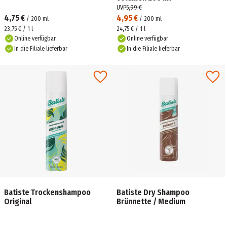
UVP
5,99 €
4,75 €
4,95 €
/
200
ml
/
200
ml
23,75 € / 1 l
24,75 € / 1 l
Online verfügbar
Online verfügbar
In die Filiale lieferbar
In die Filiale lieferbar
Batiste Trockenshampoo
Batiste Dry Shampoo
Original
Brünnette / Medium