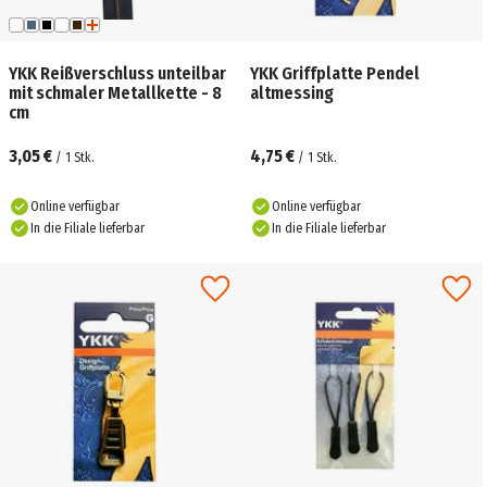
YKK Reißverschluss unteilbar
YKK Griffplatte Pendel
mit schmaler Metallkette - 8
altmessing
cm
3,05 €
4,75 €
/
1
Stk.
/
1
Stk.
Online verfügbar
Online verfügbar
In die Filiale lieferbar
In die Filiale lieferbar