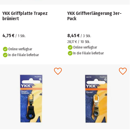
YKK Griffplatte Trapez
YKK Griffverlängerung 3er-
brüniert
Pack
4,75 €
8,45 €
/
1
Stk.
/
3
Stk.
28,17 € / 10 Stk.
Online verfügbar
Online verfügbar
In die Filiale lieferbar
In die Filiale lieferbar