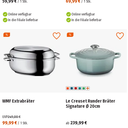
59,99 €
69,99 €
/
1
Stk.
/
1
Stk.
Online verfügbar
Online verfügbar
In die Filiale lieferbar
In die Filiale lieferbar
WMF Extrabräter
Le Creuset Runder Bräter
Signature Ø 20cm
UVP
249,00 €
99,99 €
239,99 €
/
1
Stk.
ab