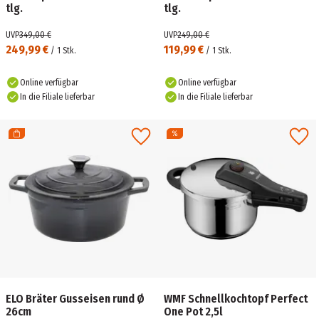
tlg.
tlg.
UVP
349,00 €
UVP
249,00 €
249,99 €
119,99 €
/
1
Stk.
/
1
Stk.
Online verfügbar
Online verfügbar
In die Filiale lieferbar
In die Filiale lieferbar
ELO Bräter Gusseisen rund Ø
WMF Schnellkochtopf Perfect
26cm
One Pot 2,5l