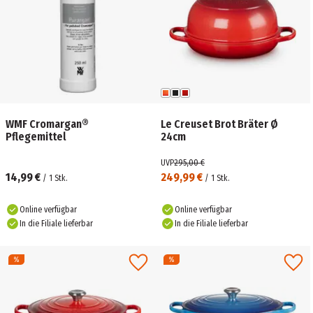
WMF Cromargan®
Le Creuset Brot Bräter Ø
Pflegemittel
24cm
UVP
295,00 €
14,99 €
249,99 €
/
1
Stk.
/
1
Stk.
Online verfügbar
Online verfügbar
In die Filiale lieferbar
In die Filiale lieferbar