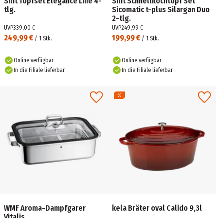
Silit Topfset Elegance Line 4-
Silit Schnellkochtopf Set
tlg.
Sicomatic t-plus Silargan Duo
2-tlg.
UVP
339,00 €
UVP
249,99 €
249,99 €
199,99 €
/
1
Stk.
/
1
Stk.
Online verfügbar
Online verfügbar
In die Filiale lieferbar
In die Filiale lieferbar
WMF Aroma-Dampfgarer
kela Bräter oval Calido 9,3l
Vitalis