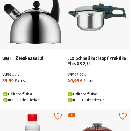
WMF Flötenkessel 2l
ELO Schnellkochtopf Praktika
Plus XS 2,7l
UVP
69,99 €
UVP
109,00 €
39,99 €
49,99 €
/
1
Stk.
/
1
Stk.
Online verfügbar
Online verfügbar
In die Filiale lieferbar
In die Filiale lieferbar