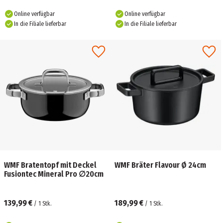
Online verfügbar
Online verfügbar
In die Filiale lieferbar
In die Filiale lieferbar
WMF Bratentopf mit Deckel
WMF Bräter Flavour Ø 24cm
Fusiontec Mineral Pro ∅20cm
139,99 €
189,99 €
/
1
Stk.
/
1
Stk.