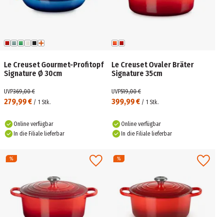
Le Creuset Gourmet-Profitopf
Le Creuset Ovaler Bräter
Signature Ø 30cm
Signature 35cm
UVP
369,00 €
UVP
519,00 €
279,99 €
399,99 €
/
1
Stk.
/
1
Stk.
Online verfügbar
Online verfügbar
In die Filiale lieferbar
In die Filiale lieferbar