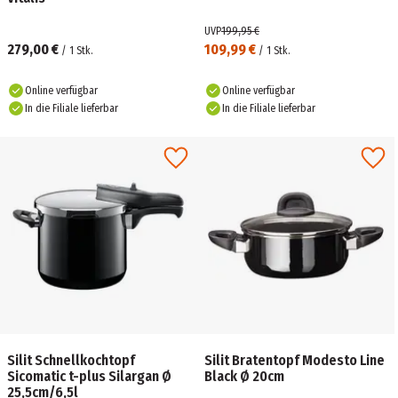
UVP
199,95 €
279,00 €
109,99 €
/
1
Stk.
/
1
Stk.
Online verfügbar
Online verfügbar
In die Filiale lieferbar
In die Filiale lieferbar
Silit Schnellkochtopf
Silit Bratentopf Modesto Line
Sicomatic t-plus Silargan Ø
Black Ø 20cm
25,5cm/6,5l