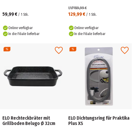
UVP
159,99 €
59,99 €
129,99 €
/
1
Stk.
/
1
Stk.
Online verfügbar
Online verfügbar
In die Filiale lieferbar
In die Filiale lieferbar
ELO Rechteckbräter mit
ELO Dichtungsring für Praktika
Grillboden Belugo Ø 32cm
Plus XS