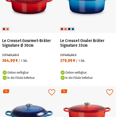
Le Creuset Gourmet-Bräter
Le Creuset Ovaler Bräter
Signature Ø 30cm
Signature 33cm
UVP
409,00 €
UVP
495,00 €
364,99 €
379,99 €
/
1
Stk.
/
1
Stk.
Online verfügbar
Online verfügbar
In die Filiale lieferbar
In die Filiale lieferbar