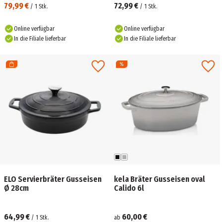
79,99 €
72,99 €
/
1
Stk.
/
1
Stk.
Online verfügbar
Online verfügbar
In die Filiale lieferbar
In die Filiale lieferbar
ELO Servierbräter Gusseisen
kela Bräter Gusseisen oval
Ø 28cm
Calido 6l
64,99 €
60,00 €
/
1
Stk.
ab