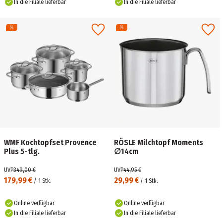
In die Filiale lieferbar
In die Filiale lieferbar
WMF Kochtopfset Provence
RÖSLE Milchtopf Moments
Plus 5-tlg.
∅14cm
UVP
349,00 €
UVP
44,95 €
179,99 €
29,99 €
/
1
Stk.
/
1
Stk.
Online verfügbar
Online verfügbar
In die Filiale lieferbar
In die Filiale lieferbar