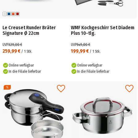
Le Creuset Runder Bräter
WMF Kochgeschirr Set Diadem
Signature Ø 22cm
Plus 10-tlg.
UVP
329,00 €
UVP
549,00 €
259,99 €
199,99 €
/
1
Stk.
/
1
Stk.
Online verfügbar
Online verfügbar
In die Filiale lieferbar
In die Filiale lieferbar