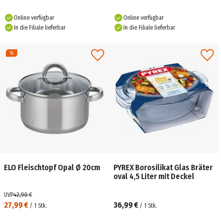
Online verfügbar
Online verfügbar
In die Filiale lieferbar
In die Filiale lieferbar
ELO Fleischtopf Opal Ø 20cm
PYREX Borosilikat Glas Bräter
oval 4,5 Liter mit Deckel
UVP
42,90 €
27,99 €
36,99 €
/
1
Stk.
/
1
Stk.