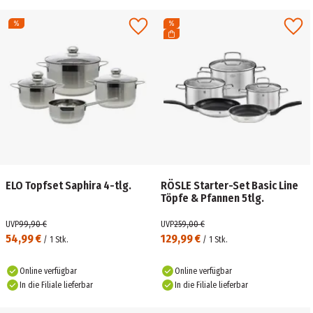
ELO Topfset Saphira 4-tlg.
RÖSLE Starter-Set Basic Line
Töpfe & Pfannen 5tlg.
UVP
99,90 €
UVP
259,00 €
54,99 €
129,99 €
/
1
Stk.
/
1
Stk.
Online verfügbar
Online verfügbar
In die Filiale lieferbar
In die Filiale lieferbar