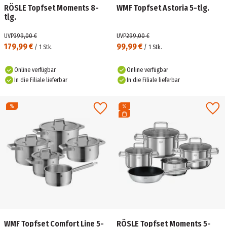
RÖSLE Topfset Moments 8-
WMF Topfset Astoria 5-tlg.
tlg.
UVP
399,00 €
UVP
299,00 €
179,99 €
99,99 €
/
1
Stk.
/
1
Stk.
Online verfügbar
Online verfügbar
In die Filiale lieferbar
In die Filiale lieferbar
WMF Topfset Comfort Line 5-
RÖSLE Topfset Moments 5-