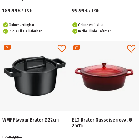
189,99 €
99,99 €
/
1
Stk.
/
1
Stk.
Online verfügbar
Online verfügbar
In die Filiale lieferbar
In die Filiale lieferbar
WMF Flavour Bräter Ø22cm
ELO Bräter Gusseisen oval Ø
25cm
UVP
169,99 €