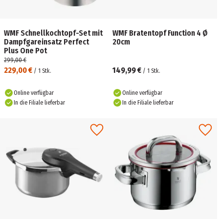
WMF Schnellkochtopf-Set mit
WMF Bratentopf Function 4 Ø
Dampfgareinsatz Perfect
20cm
Plus One Pot
299,00 €
229,00 €
149,99 €
/
1
Stk.
/
1
Stk.
Online verfügbar
Online verfügbar
In die Filiale lieferbar
In die Filiale lieferbar