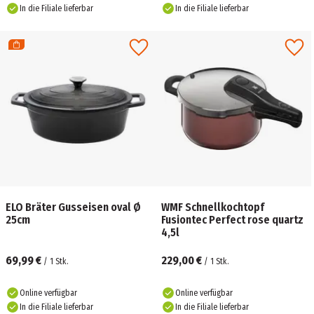
In die Filiale lieferbar
In die Filiale lieferbar
ELO Bräter Gusseisen oval Ø
WMF Schnellkochtopf
25cm
Fusiontec Perfect rose quartz
4,5l
69,99 €
229,00 €
/
1
Stk.
/
1
Stk.
Online verfügbar
Online verfügbar
In die Filiale lieferbar
In die Filiale lieferbar