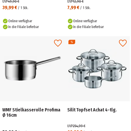
UVP
49,90 €
UVP
12,90 €
39,99 €
7,99 €
/
1
Stk.
/
1
Stk.
Online verfügbar
Online verfügbar
In die Filiale lieferbar
In die Filiale lieferbar
WMF Stielkasserolle Profima
Silit Topfset Achat 4-tlg.
Ø 16cm
UVP
254,99 €