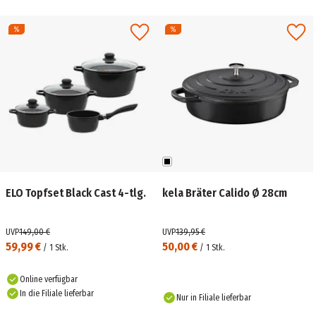
ELO Topfset Black Cast 4-tlg.
kela Bräter Calido Ø 28cm
UVP
149,00 €
UVP
139,95 €
59,99 €
50,00 €
/
1
Stk.
/
1
Stk.
Online verfügbar
In die Filiale lieferbar
Nur in Filiale lieferbar