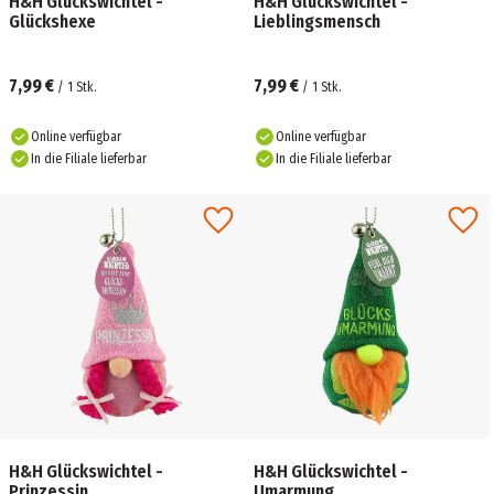
H&H Glückswichtel -
H&H Glückswichtel -
Glückshexe
Lieblingsmensch
7,99 €
7,99 €
/
1
Stk.
/
1
Stk.
Online verfügbar
Online verfügbar
In die Filiale lieferbar
In die Filiale lieferbar
H&H Glückswichtel -
H&H Glückswichtel -
Prinzessin
Umarmung