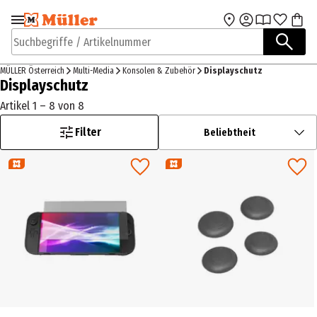
Zur Navigation
Zum Hauptinhalt
springen
springen
Suchbegriffe / Artikelnummer
MÜLLER Österreich
Multi-Media
Konsolen & Zubehör
Displayschutz
Displayschutz
Artikel 1 – 8 von 8
Filter
Beliebtheit