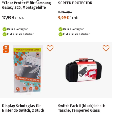
"Clear Protect" für Samsung
SCREEN PROTECTOR
Galaxy S25, Montagehilfe
UVP
14,99 €
17,99 €
9,99 €
/
1
Stk.
/
1
Stk.
Online verfügbar
Online verfügbar
In die Filiale lieferbar
In die Filiale lieferbar
Display Schutzglas für
Switch Pack II (black) Inhalt:
Nintendo Switch, 2 Stück
Tasche, Tempered Glass