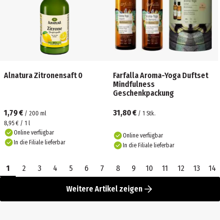
Alnatura Zitronensaft 0
Farfalla Aroma-Yoga Duftset
Mindfulness
Geschenkpackung
1,79 €
31,80 €
/
200
ml
/
1
Stk.
8,95 € / 1 l
Online verfügbar
Online verfügbar
In die Filiale lieferbar
In die Filiale lieferbar
1
2
3
4
5
6
7
8
9
10
11
12
13
14
Weitere Artikel zeigen