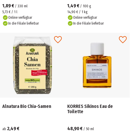
1,89 €
1,49 €
/
330
ml
/
100
g
5,73 € / 1 l
14,90 € / 1 kg
Online verfügbar
Online verfügbar
In die Filiale lieferbar
In die Filiale lieferbar
Alnatura Bio Chia-Samen
KORRES Sikinos Eau de
Toilette
2,49 €
48,90 €
ab
/
50
ml