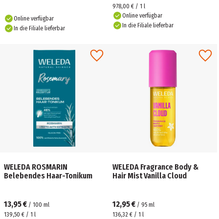
978,00 € / 1 l
Online verfügbar
Online verfügbar
In die Filiale lieferbar
In die Filiale lieferbar
WELEDA ROSMARIN
WELEDA Fragrance Body &
Belebendes Haar-Tonikum
Hair Mist Vanilla Cloud
13,95 €
12,95 €
/
100
ml
/
95
ml
139,50 € / 1 l
136,32 € / 1 l