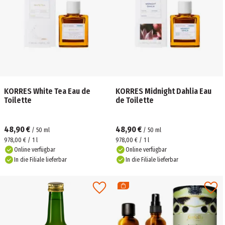
KORRES White Tea Eau de
KORRES Midnight Dahlia Eau
Toilette
de Toilette
48,90 €
48,90 €
/
50
ml
/
50
ml
978,00 € / 1 l
978,00 € / 1 l
Online verfügbar
Online verfügbar
In die Filiale lieferbar
In die Filiale lieferbar