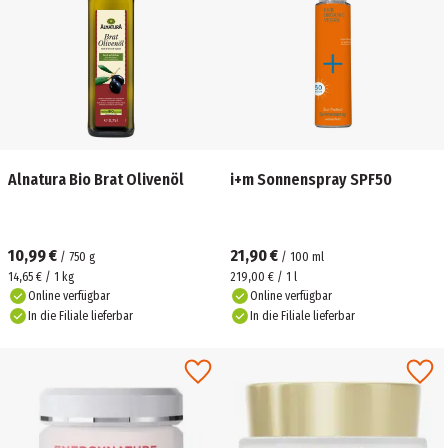
Alnatura Bio Brat Olivenöl
i+m Sonnenspray SPF50
10,99 €
21,90 €
/
750
g
/
100
ml
14,65 € / 1 kg
219,00 € / 1 l
Online verfügbar
Online verfügbar
In die Filiale lieferbar
In die Filiale lieferbar