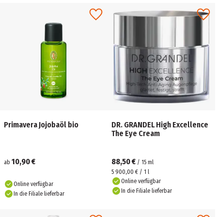
Primavera Jojobaöl bio
DR. GRANDEL High Excellence
The Eye Cream
10,90 €
88,50 €
ab
/
15
ml
5 900,00 € / 1 l
Online verfügbar
Online verfügbar
In die Filiale lieferbar
In die Filiale lieferbar