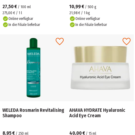
27,50 €
10,99 €
/
100
ml
/
500
g
275,00 € / 1 l
21,98 € / 1 kg
Online verfügbar
Online verfügbar
In die Filiale lieferbar
In die Filiale lieferbar
WELEDA Rosmarin Revitalising
AHAVA HYDRATE Hyaluronic
Shampoo
Acid Eye Cream
8,95 €
40,00 €
/
250
ml
/
15
ml