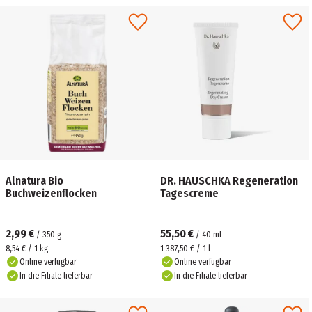
Alnatura Bio
DR. HAUSCHKA Regeneration
Buchweizenflocken
Tagescreme
2,99 €
55,50 €
/
350
g
/
40
ml
8,54 € / 1 kg
1 387,50 € / 1 l
Online verfügbar
Online verfügbar
In die Filiale lieferbar
In die Filiale lieferbar