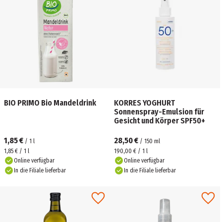
BIO PRIMO Bio Mandeldrink
KORRES YOGHURT
Sonnenspray-Emulsion für
Gesicht und Körper SPF50+
1,85 €
28,50 €
/
1
l
/
150
ml
1,85 € / 1 l
190,00 € / 1 l
Online verfügbar
Online verfügbar
In die Filiale lieferbar
In die Filiale lieferbar