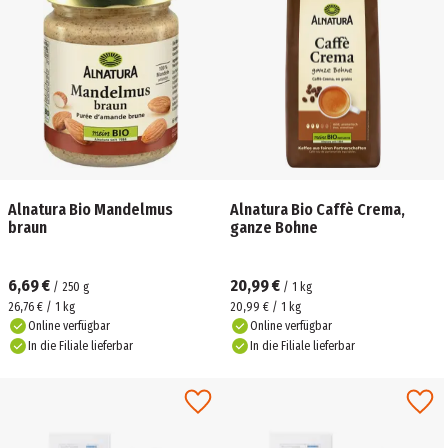
Alnatura Bio Mandelmus
Alnatura Bio Caffè Crema,
braun
ganze Bohne
6,69 €
20,99 €
/
250
g
/
1
kg
26,76 € / 1 kg
20,99 € / 1 kg
Online verfügbar
Online verfügbar
In die Filiale lieferbar
In die Filiale lieferbar