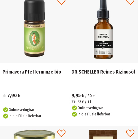
Primavera Pfefferminze bio
DR.SCHELLER Reines Rizinusöl
7,90 €
9,95 €
ab
/
30
ml
331,67 € / 1 l
Online verfügbar
Online verfügbar
In die Filiale lieferbar
In die Filiale lieferbar