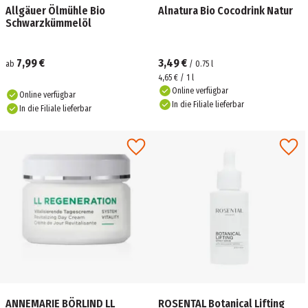
Allgäuer Ölmühle Bio
Alnatura Bio Cocodrink Natur
Schwarzkümmelöl
7,99 €
3,49 €
ab
/
0.75
l
4,65 € / 1 l
Online verfügbar
Online verfügbar
In die Filiale lieferbar
In die Filiale lieferbar
ANNEMARIE BÖRLIND LL
ROSENTAL Botanical Lifting