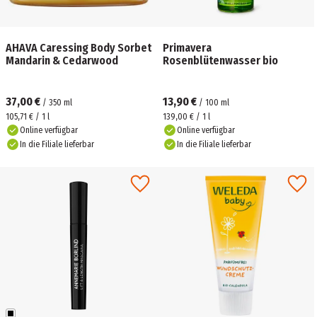
AHAVA Caressing Body Sorbet
Primavera
Mandarin & Cedarwood
Rosenblütenwasser bio
37,00 €
13,90 €
/
350
ml
/
100
ml
105,71 € / 1 l
139,00 € / 1 l
Online verfügbar
Online verfügbar
In die Filiale lieferbar
In die Filiale lieferbar