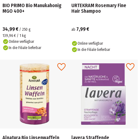
BIO PRIMO Bio Manukahonig
URTEKRAM Rosemary Fine
MGO 400+
Hair Shampoo
34,99 €
7,99 €
/
250
g
ab
139,96 € / 1 kg
Online verfügbar
Online verfügbar
In die Filiale lieferbar
In die Filiale lieferbar
Alnatura Bio Linsenwaffeln
lavera Straffende