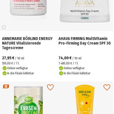
ANNEMARIE BÖRLIND ENERGY
AHAVA FIRMING MultiVitamin
NATURE Vitalisierende
Pro-Firming Day Cream SPF 30
Tagescreme
27,95 €
74,00 €
/
50
ml
/
50
ml
559,00 € / 1 l
1 480,00 € / 1 l
Online verfügbar
Online verfügbar
In die Filiale lieferbar
In die Filiale lieferbar