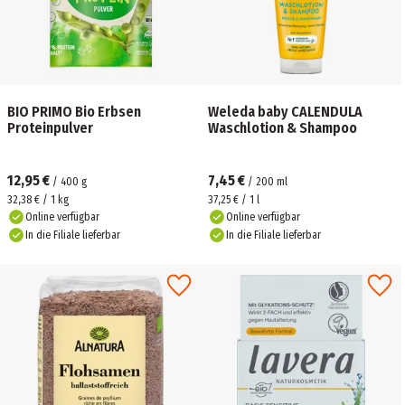
BIO PRIMO Bio Erbsen
Weleda baby CALENDULA
Proteinpulver
Waschlotion & Shampoo
12,95 €
7,45 €
/
400
g
/
200
ml
32,38 € / 1 kg
37,25 € / 1 l
Online verfügbar
Online verfügbar
In die Filiale lieferbar
In die Filiale lieferbar