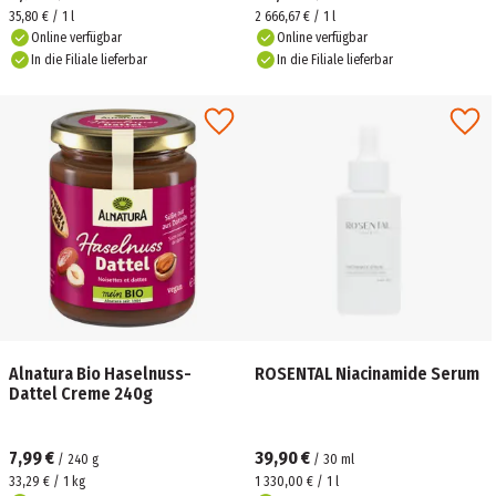
35,80 € / 1 l
2 666,67 € / 1 l
Online verfügbar
Online verfügbar
In die Filiale lieferbar
In die Filiale lieferbar
Alnatura Bio Haselnuss-
ROSENTAL Niacinamide Serum
Dattel Creme 240g
7,99 €
39,90 €
/
240
g
/
30
ml
33,29 € / 1 kg
1 330,00 € / 1 l