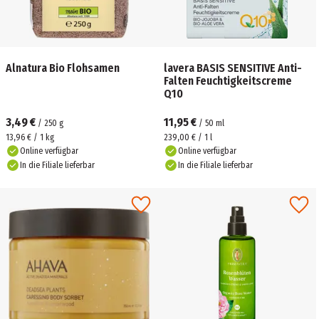
Alnatura Bio Flohsamen
lavera BASIS SENSITIVE Anti-
Falten Feuchtigkeitscreme
Q10
3,49 €
11,95 €
/
250
g
/
50
ml
13,96 € / 1 kg
239,00 € / 1 l
Online verfügbar
Online verfügbar
In die Filiale lieferbar
In die Filiale lieferbar