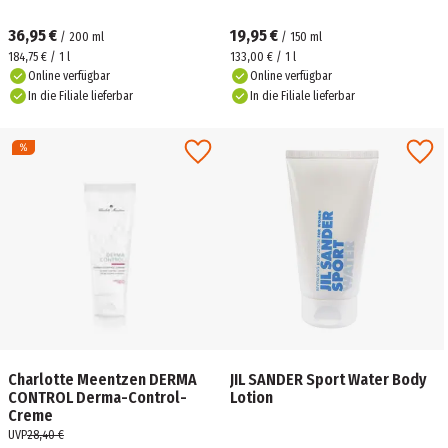
36,95 €
19,95 €
/
200
ml
/
150
ml
184,75 € / 1 l
133,00 € / 1 l
Online verfügbar
Online verfügbar
In die Filiale lieferbar
In die Filiale lieferbar
Charlotte Meentzen DERMA
JIL SANDER Sport Water Body
CONTROL Derma-Control-
Lotion
Creme
UVP
28,40 €