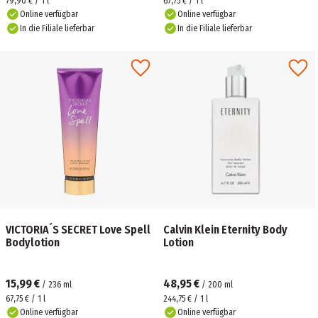
79,90 € / 1 l
67,75 € / 1 l
Online verfügbar
Online verfügbar
In die Filiale lieferbar
In die Filiale lieferbar
VICTORIA´S SECRET Love Spell
Calvin Klein Eternity Body
Bodylotion
Lotion
15,99 €
48,95 €
/
236
ml
/
200
ml
67,75 € / 1 l
244,75 € / 1 l
Online verfügbar
Online verfügbar