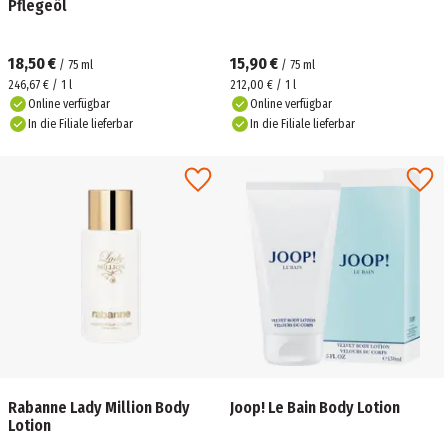
Pflegeöl
18,50 €
15,90 €
/
75
ml
/
75
ml
246,67 € / 1 l
212,00 € / 1 l
Online verfügbar
Online verfügbar
In die Filiale lieferbar
In die Filiale lieferbar
Rabanne Lady Million Body
Joop! Le Bain Body Lotion
Lotion