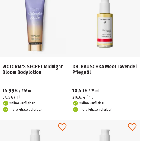
VICTORIA'S SECRET Midnight
DR. HAUSCHKA Moor Lavendel
Bloom Bodylotion
Pflegeöl
15,99 €
18,50 €
/
236
ml
/
75
ml
67,75 € / 1 l
246,67 € / 1 l
Online verfügbar
Online verfügbar
In die Filiale lieferbar
In die Filiale lieferbar