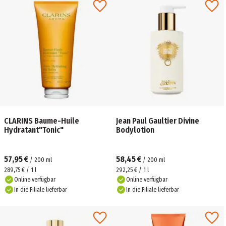
CLARINS Baume-Huile
Jean Paul Gaultier Divine
Hydratant"Tonic"
Bodylotion
57,95 €
58,45 €
/
200
ml
/
200
ml
289,75 € / 1 l
292,25 € / 1 l
Online verfügbar
Online verfügbar
In die Filiale lieferbar
In die Filiale lieferbar