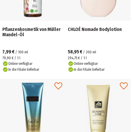
Pflanzenkosmetik von Müller
CHLOÉ Nomade Bodylotion
Mandel-Öl
7,99 €
58,95 €
/
100
ml
/
200
ml
79,90 € / 1 l
294,75 € / 1 l
Online verfügbar
Online verfügbar
In die Filiale lieferbar
In die Filiale lieferbar