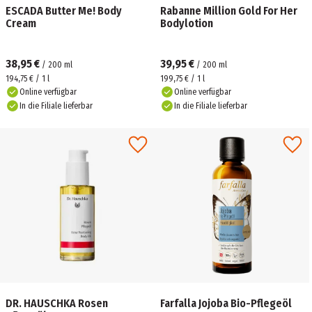
ESCADA Butter Me! Body
Rabanne Million Gold For Her
Cream
Bodylotion
38,95 €
39,95 €
/
200
ml
/
200
ml
194,75 € / 1 l
199,75 € / 1 l
Online verfügbar
Online verfügbar
In die Filiale lieferbar
In die Filiale lieferbar
DR. HAUSCHKA Rosen
Farfalla Jojoba Bio-Pflegeöl