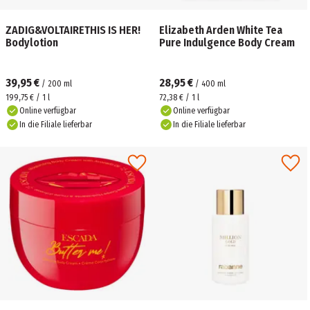
ZADIG&VOLTAIRETHIS IS HER!
Elizabeth Arden White Tea
Bodylotion
Pure Indulgence Body Cream
39,95 €
28,95 €
/
200
ml
/
400
ml
199,75 € / 1 l
72,38 € / 1 l
Online verfügbar
Online verfügbar
In die Filiale lieferbar
In die Filiale lieferbar