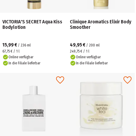
VICTORIA'S SECRET Aqua Kiss
Clinique Aromatics Elixir Body
Bodylotion
Smoother
15,99 €
49,95 €
/
236
ml
/
200
ml
67,75 € / 1 l
249,75 € / 1 l
Online verfügbar
Online verfügbar
In die Filiale lieferbar
In die Filiale lieferbar