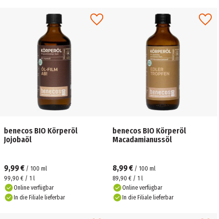
benecos BIO Körperöl
benecos BIO Körperöl
Jojobaöl
Macadamianussöl
9,99 €
8,99 €
/
100
ml
/
100
ml
99,90 € / 1 l
89,90 € / 1 l
Online verfügbar
Online verfügbar
In die Filiale lieferbar
In die Filiale lieferbar