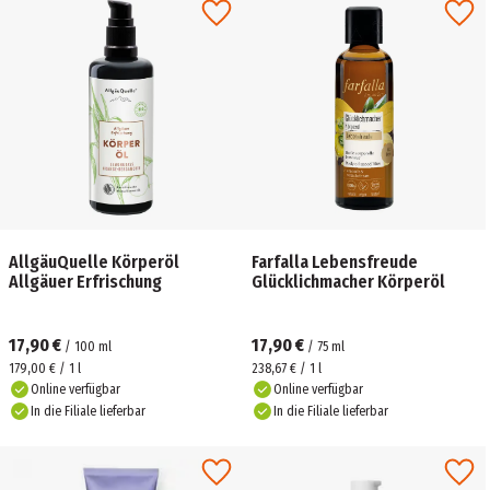
AllgäuQuelle Körperöl
Farfalla Lebensfreude
Allgäuer Erfrischung
Glücklichmacher Körperöl
17,90 €
17,90 €
/
100
ml
/
75
ml
179,00 € / 1 l
238,67 € / 1 l
Online verfügbar
Online verfügbar
In die Filiale lieferbar
In die Filiale lieferbar