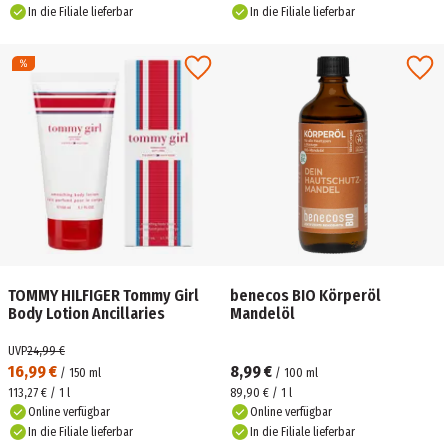
In die Filiale lieferbar
In die Filiale lieferbar
TOMMY HILFIGER Tommy Girl
benecos BIO Körperöl
Body Lotion Ancillaries
Mandelöl
UVP
24,99 €
16,99 €
8,99 €
/
150
ml
/
100
ml
113,27 € / 1 l
89,90 € / 1 l
Online verfügbar
Online verfügbar
In die Filiale lieferbar
In die Filiale lieferbar