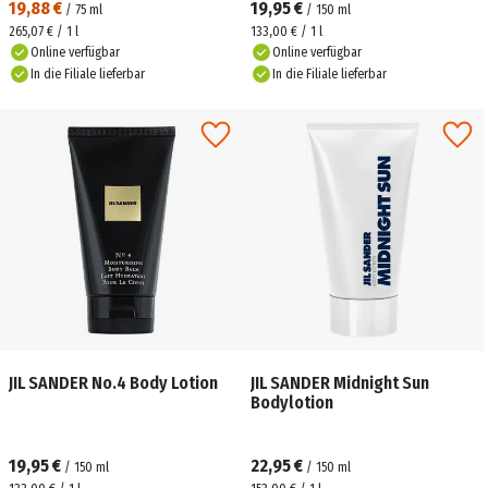
19,88 €
19,95 €
/
75
ml
/
150
ml
265,07 € / 1 l
133,00 € / 1 l
Online verfügbar
Online verfügbar
In die Filiale lieferbar
In die Filiale lieferbar
JIL SANDER No.4 Body Lotion
JIL SANDER Midnight Sun
Bodylotion
19,95 €
22,95 €
/
150
ml
/
150
ml