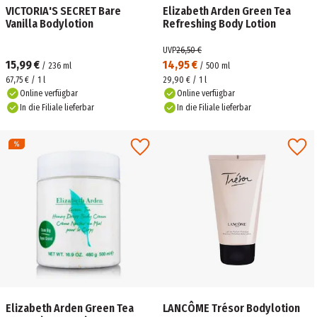
VICTORIA'S SECRET Bare
Elizabeth Arden Green Tea
Vanilla Bodylotion
Refreshing Body Lotion
UVP
26,50 €
15,99 €
14,95 €
/
236
ml
/
500
ml
67,75 € / 1 l
29,90 € / 1 l
Online verfügbar
Online verfügbar
In die Filiale lieferbar
In die Filiale lieferbar
Elizabeth Arden Green Tea
LANCÔME Trésor Bodylotion