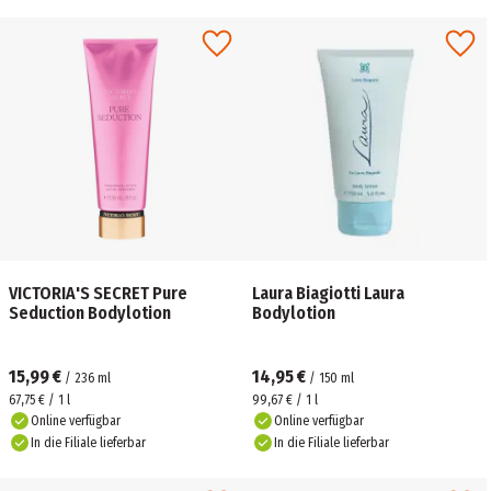
VICTORIA'S SECRET Pure
Laura Biagiotti Laura
Seduction Bodylotion
Bodylotion
15,99 €
14,95 €
/
236
ml
/
150
ml
67,75 € / 1 l
99,67 € / 1 l
Online verfügbar
Online verfügbar
In die Filiale lieferbar
In die Filiale lieferbar