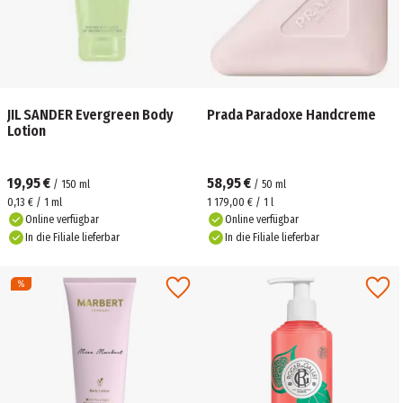
JIL SANDER Evergreen Body
Prada Paradoxe Handcreme
Lotion
19,95 €
58,95 €
/
150
ml
/
50
ml
0,13 € / 1 ml
1 179,00 € / 1 l
Online verfügbar
Online verfügbar
In die Filiale lieferbar
In die Filiale lieferbar