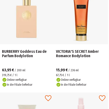
BURBERRY Goddess Eau de
VICTORIA'S SECRET Amber
Parfum Bodylotion
Romance Bodylotion
63,95 €
15,99 €
/
200
ml
/
236
ml
319,75 € / 1 l
67,75 € / 1 l
Online verfügbar
Online verfügbar
In die Filiale lieferbar
In die Filiale lieferbar