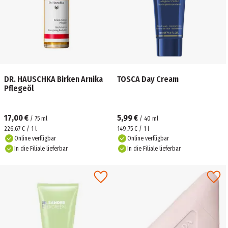
DR. HAUSCHKA Birken Arnika
TOSCA Day Cream
Pflegeöl
17,00 €
5,99 €
/
75
ml
/
40
ml
226,67 € / 1 l
149,75 € / 1 l
Online verfügbar
Online verfügbar
In die Filiale lieferbar
In die Filiale lieferbar