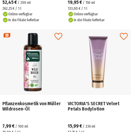
52,45 €
19,95 €
/
200
ml
/
150
ml
262,25 € / 1 l
133,00 € / 1 l
Online verfügbar
Online verfügbar
In die Filiale lieferbar
In die Filiale lieferbar
Pflanzenkosmetik von Müller
VICTORIA'S SECRET Velvet
Wildrosen-Öl
Petals Bodylotion
7,99 €
15,99 €
/
100
ml
/
236
ml