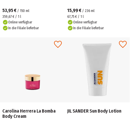
53,95 €
15,99 €
/
150
ml
/
236
ml
359,67 € / 1 l
67,75 € / 1 l
Online verfügbar
Online verfügbar
In die Filiale lieferbar
In die Filiale lieferbar
Carolina Herrera La Bomba
JIL SANDER Sun Body Lotion
Body Cream