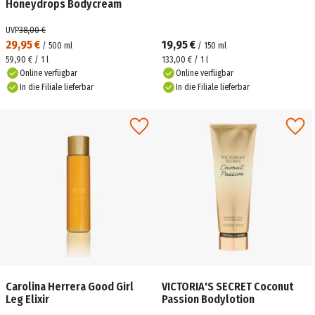
Honeydrops Bodycream
UVP
38,00 €
29,95 €
19,95 €
/
500
ml
/
150
ml
59,90 € / 1 l
133,00 € / 1 l
Online verfügbar
Online verfügbar
In die Filiale lieferbar
In die Filiale lieferbar
Carolina Herrera Good Girl
VICTORIA'S SECRET Coconut
Leg Elixir
Passion Bodylotion