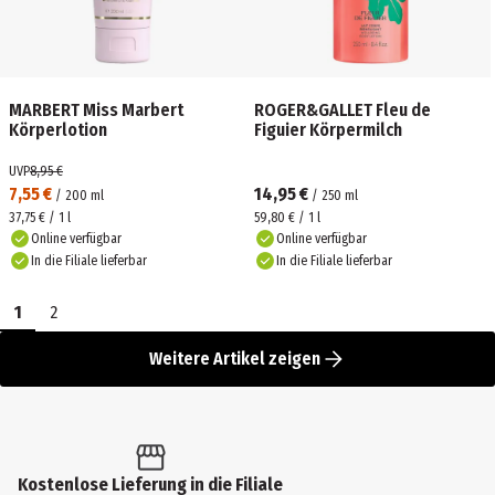
MARBERT Miss Marbert
ROGER&GALLET Fleu de
Körperlotion
Figuier Körpermilch
UVP
8,95 €
7,55 €
14,95 €
/
200
ml
/
250
ml
37,75 € / 1 l
59,80 € / 1 l
Online verfügbar
Online verfügbar
In die Filiale lieferbar
In die Filiale lieferbar
1
2
Weitere Artikel zeigen
Kostenlose Lieferung in die Filiale