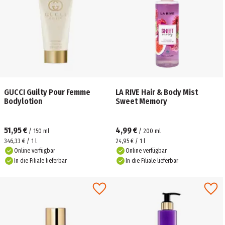
GUCCI Guilty Pour Femme
LA RIVE Hair & Body Mist
Bodylotion
Sweet Memory
51,95 €
4,99 €
/
150
ml
/
200
ml
346,33 € / 1 l
24,95 € / 1 l
Online verfügbar
Online verfügbar
In die Filiale lieferbar
In die Filiale lieferbar