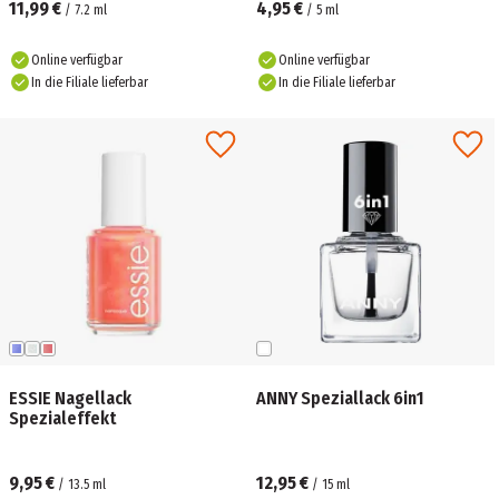
11,99 €
4,95 €
/
7.2
ml
/
5
ml
Online verfügbar
Online verfügbar
In die Filiale lieferbar
In die Filiale lieferbar
ESSIE Nagellack
ANNY Speziallack 6in1
Spezialeffekt
9,95 €
12,95 €
/
13.5
ml
/
15
ml