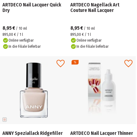
ARTDECO Nail Lacquer Quick
ARTDECO Nagellack Art
Dry
Couture Nail Lacquer
8,95 €
8,95 €
/
10
ml
/
10
ml
895,00 € / 1 l
895,00 € / 1 l
Online verfügbar
Online verfügbar
In die Filiale lieferbar
In die Filiale lieferbar
ANNY Speziallack Ridgefiller
ARTDECO Nail Lacquer Thinner