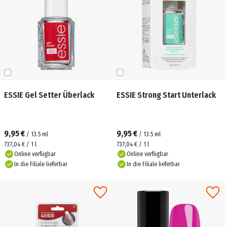
ESSIE Gel Setter Überlack
ESSIE Strong Start Unterlack
9,95 €
9,95 €
/
13.5
ml
/
13.5
ml
737,04 € / 1 l
737,04 € / 1 l
Online verfügbar
Online verfügbar
In die Filiale lieferbar
In die Filiale lieferbar