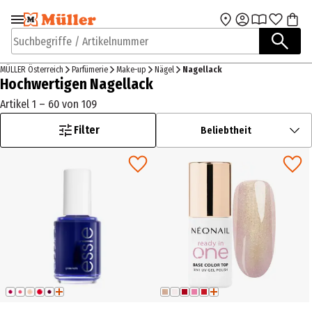
Zur Navigation
Zum Hauptinhalt
springen
springen
Suchbegriffe / Artikelnummer
MÜLLER Österreich
Parfümerie
Make-up
Nägel
Nagellack
Hochwertigen Nagellack
Artikel 1 – 60 von 109
Filter
Beliebtheit