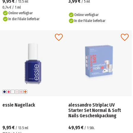
9,95 €
3,99 €
/
13.5
ml
/
5
ml
0,74 € / 1 ml
Online verfügbar
Online verfügbar
In die Filiale lieferbar
In die Filiale lieferbar
essie Nagellack
alessandro Striplac UV
Starter Set Normal & Soft
Nails Geschenkpackung
9,95 €
49,95 €
/
13.5
ml
/
1
Stk.