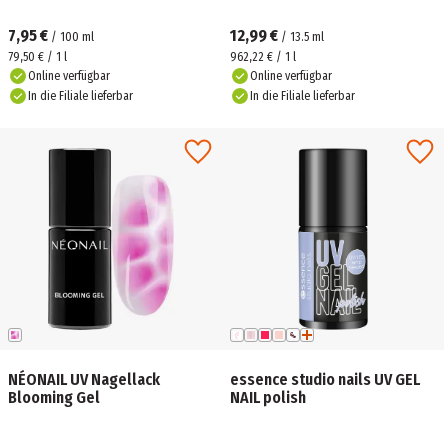
7,95 €
12,99 €
/
100
ml
/
13.5
ml
79,50 € / 1 l
962,22 € / 1 l
Online verfügbar
Online verfügbar
In die Filiale lieferbar
In die Filiale lieferbar
NÉONAIL UV Nagellack
essence studio nails UV GEL
Blooming Gel
NAIL polish