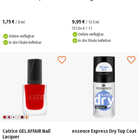
1,75 €
9,95 €
/
8
ml
/
13.5
ml
737,04 € / 1 l
Online verfügbar
Online verfügbar
In die Filiale lieferbar
In die Filiale lieferbar
Catrice GEL AFFAIR Nail
essence Express Dry Top Coat
Lacquer