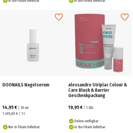
In die Filiale lieferbar
In die Filiale lieferbar
DOONAILS Nagelserum
alessandro Striplac Colour &
Care Blush & Barrier
Geschenkpackung
14,95 €
19,95 €
/
10
ml
/
1
Stk.
1 495,00 € / 1 l
Online verfügbar
Nur in Filiale lieferbar
In die Filiale lieferbar