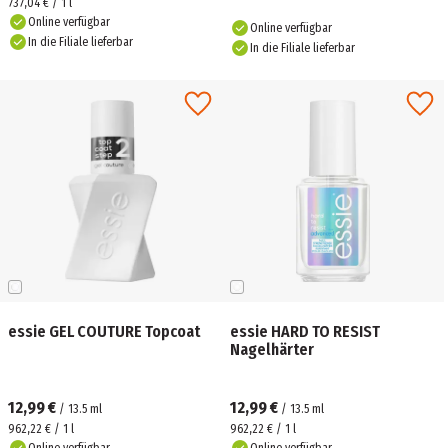
737,04 € / 1 l
Online verfügbar
Online verfügbar
In die Filiale lieferbar
In die Filiale lieferbar
essie GEL COUTURE Topcoat
essie HARD TO RESIST
Nagelhärter
12,99 €
12,99 €
/
13.5
ml
/
13.5
ml
962,22 € / 1 l
962,22 € / 1 l