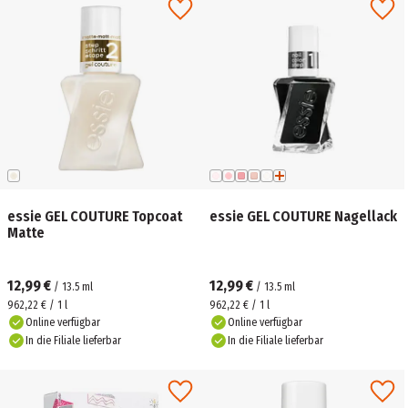
essie GEL COUTURE Topcoat
essie GEL COUTURE Nagellack
Matte
12,99 €
12,99 €
/
13.5
ml
/
13.5
ml
962,22 € / 1 l
962,22 € / 1 l
Online verfügbar
Online verfügbar
In die Filiale lieferbar
In die Filiale lieferbar