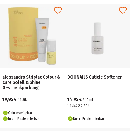
alessandro Striplac Colour &
DOONAILS Cuticle Softener
Care Soleil & Shine
Geschenkpackung
19,95 €
14,95 €
/
1
Stk.
/
10
ml
1 495,00 € / 1 l
Online verfügbar
In die Filiale lieferbar
Nur in Filiale lieferbar