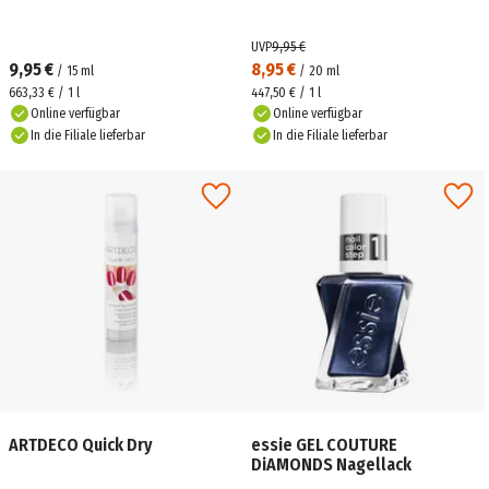
UVP
9,95 €
9,95 €
8,95 €
/
15
ml
/
20
ml
663,33 € / 1 l
447,50 € / 1 l
Online verfügbar
Online verfügbar
In die Filiale lieferbar
In die Filiale lieferbar
ARTDECO Quick Dry
essie GEL COUTURE
DiAMONDS Nagellack