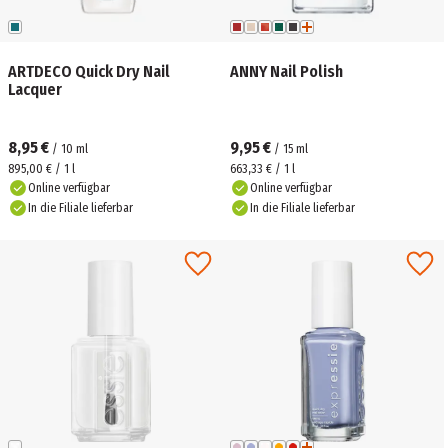
ARTDECO Quick Dry Nail
ANNY Nail Polish
Lacquer
8,95 €
9,95 €
/
10
ml
/
15
ml
895,00 € / 1 l
663,33 € / 1 l
Online verfügbar
Online verfügbar
In die Filiale lieferbar
In die Filiale lieferbar