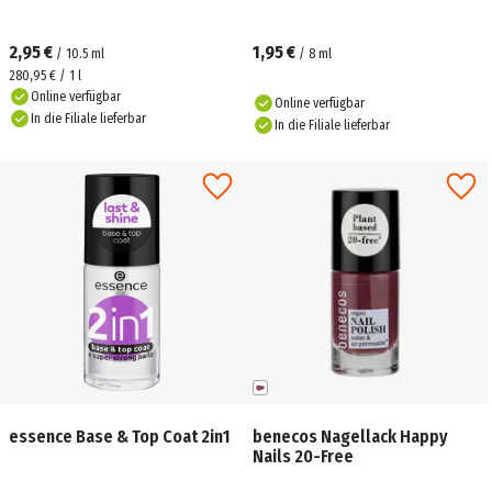
2,95 €
1,95 €
/
10.5
ml
/
8
ml
280,95 € / 1 l
Online verfügbar
Online verfügbar
In die Filiale lieferbar
In die Filiale lieferbar
essence Base & Top Coat 2in1
benecos Nagellack Happy
Nails 20-Free