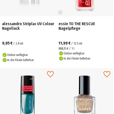
alessandro Striplac UV Colour
essie TO THE RESCUE
Nagellack
Nagelpflege
9,95 €
11,99 €
/
2.8
ml
/
13.5
ml
888,15 € / 1 l
Online verfügbar
Online verfügbar
In die Filiale lieferbar
In die Filiale lieferbar