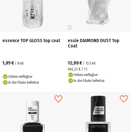
essence TOP GLOSS top coat
essie DIAMOND DUST Top
Coat
1,95 €
12,99 €
/
8
ml
/
13.5
ml
962,22 € / 1 l
Online verfügbar
Online verfügbar
In die Filiale lieferbar
In die Filiale lieferbar