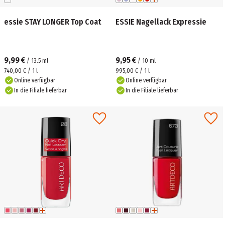
essie STAY LONGER Top Coat
ESSIE Nagellack Expressie
9,99 €
9,95 €
/
13.5
ml
/
10
ml
740,00 € / 1 l
995,00 € / 1 l
Online verfügbar
Online verfügbar
In die Filiale lieferbar
In die Filiale lieferbar