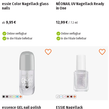
essie Color Nagellack glass
NÉONAIL UV Nagellack Ready
nails
in One
9,95 €
12,99 €
ab
/
7.2
ml
Online verfügbar
Online verfügbar
In die Filiale lieferbar
In die Filiale lieferbar
essence GEL nail polish
ESSIE Nagellack