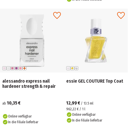
alessandro express nail
essie GEL COUTURE Top Coat
hardener strength & repair
10,35 €
12,99 €
ab
/
13.5
ml
962,22 € / 1 l
Online verfügbar
Online verfügbar
In die Filiale lieferbar
In die Filiale lieferbar