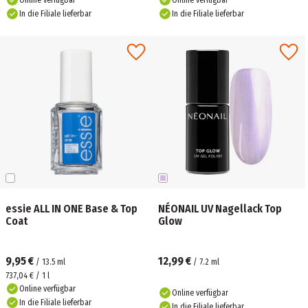
Online verfügbar
Online verfügbar
In die Filiale lieferbar
In die Filiale lieferbar
essie ALL IN ONE Base & Top
NÉONAIL UV Nagellack Top
Coat
Glow
9,95 €
12,99 €
/
13.5
ml
/
7.2
ml
737,04 € / 1 l
Online verfügbar
Online verfügbar
In die Filiale lieferbar
In die Filiale lieferbar