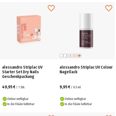
alessandro Striplac UV
alessandro Striplac UV Colour
Starter Set Dry Nails
Nagellack
Geschenkpackung
49,95 €
9,95 €
/
1
Stk.
/
6.5
ml
Online verfügbar
Online verfügbar
In die Filiale lieferbar
In die Filiale lieferbar