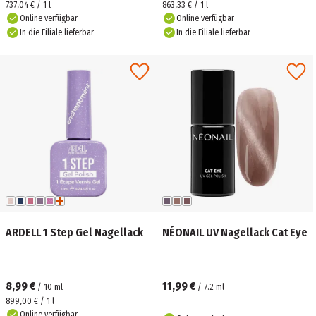
737,04 € / 1 l
863,33 € / 1 l
Online verfügbar
Online verfügbar
In die Filiale lieferbar
In die Filiale lieferbar
ARDELL 1 Step Gel Nagellack
NÉONAIL UV Nagellack Cat Eye
8,99 €
11,99 €
/
10
ml
/
7.2
ml
899,00 € / 1 l
Online verfügbar