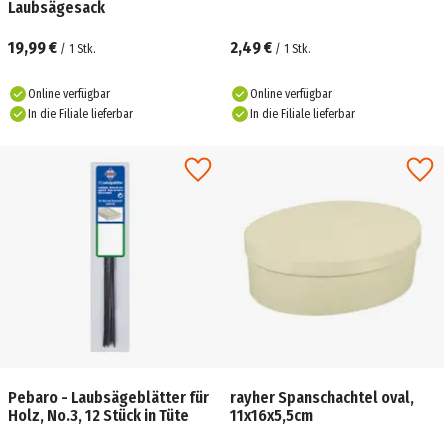
Laubsägesack
19,99 €
2,49 €
/
1
Stk.
/
1
Stk.
Online verfügbar
Online verfügbar
In die Filiale lieferbar
In die Filiale lieferbar
Pebaro - Laubsägeblätter für
rayher Spanschachtel oval,
Holz, No.3, 12 Stück in Tüte
11x16x5,5cm