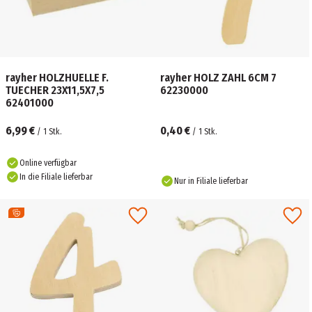
rayher HOLZHUELLE F.
rayher HOLZ ZAHL 6CM 7
TUECHER 23X11,5X7,5
62230000
62401000
6,99 €
0,40 €
/
1
Stk.
/
1
Stk.
Online verfügbar
In die Filiale lieferbar
Nur in Filiale lieferbar