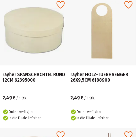
rayher SPANSCHACHTEL RUND
rayher HOLZ-TUERHAENGER
12CM 62395000
26X9,5CM 6188900
2,49 €
2,49 €
/
1
Stk.
/
1
Stk.
Online verfügbar
Online verfügbar
In die Filiale lieferbar
In die Filiale lieferbar