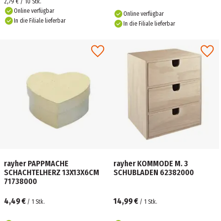
2,79 € / 10 Stk.
Online verfügbar
Online verfügbar
In die Filiale lieferbar
In die Filiale lieferbar
rayher PAPPMACHE
rayher KOMMODE M. 3
SCHACHTELHERZ 13X13X6CM
SCHUBLADEN 62382000
71738000
4,49 €
14,99 €
/
1
Stk.
/
1
Stk.