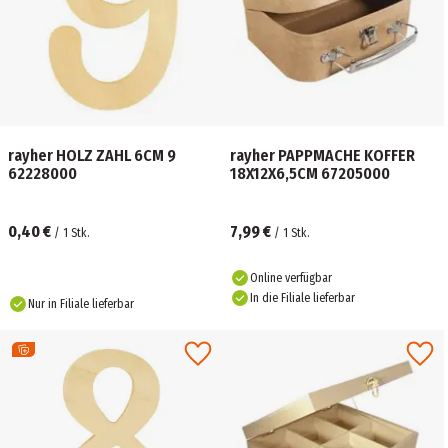
rayher HOLZ ZAHL 6CM 9
rayher PAPPMACHE KOFFER
62228000
18X12X6,5CM 67205000
0,40 €
7,99 €
/
1
Stk.
/
1
Stk.
Online verfügbar
In die Filiale lieferbar
Nur in Filiale lieferbar