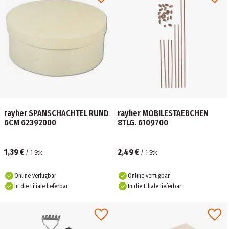
rayher SPANSCHACHTEL RUND
rayher MOBILESTAEBCHEN
6CM 62392000
8TLG. 6109700
1,39 €
2,49 €
/
1
Stk.
/
1
Stk.
Online verfügbar
Online verfügbar
In die Filiale lieferbar
In die Filiale lieferbar