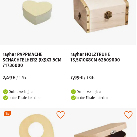
rayher PAPPMACHE
rayher HOLZTRUHE
SCHACHTELHERZ 9X9X3,5CM
13,5X10X8CM 62609000
71736000
2,49 €
7,99 €
/
1
Stk.
/
1
Stk.
Online verfügbar
Online verfügbar
In die Filiale lieferbar
In die Filiale lieferbar