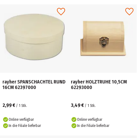
rayher SPANSCHACHTEL RUND
rayher HOLZTRUHE 10,5CM
16CM 62397000
62293000
2,99 €
3,49 €
/
1
Stk.
/
1
Stk.
Online verfügbar
Online verfügbar
In die Filiale lieferbar
In die Filiale lieferbar