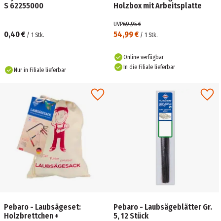
S 62255000
Holzbox mit Arbeitsplatte
UVP
69,95 €
0,40 €
54,99 €
/
1
Stk.
/
1
Stk.
Online verfügbar
In die Filiale lieferbar
Nur in Filiale lieferbar
Pebaro - Laubsägeset:
Pebaro - Laubsägeblätter Gr.
Holzbrettchen +
5, 12 Stück