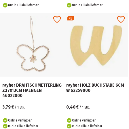
Nur in Filiale lieferbar
Nur in Filiale lieferbar
rayher DRAHTSCHMETTERLING
rayher HOLZ BUCHSTABE 6CM
Z.17X13CM HAENGEN
W 62259000
46022000
3,79 €
0,40 €
/
1
Stk.
/
1
Stk.
Online verfügbar
Online verfügbar
In die Filiale lieferbar
In die Filiale lieferbar