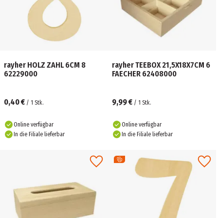
rayher HOLZ ZAHL 6CM 8
rayher TEEBOX 21,5X18X7CM 6
62229000
FAECHER 62408000
0,40 €
9,99 €
/
1
Stk.
/
1
Stk.
Online verfügbar
Online verfügbar
In die Filiale lieferbar
In die Filiale lieferbar