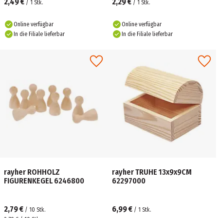
2,49 €
2,29 €
/
1
Stk.
/
1
Stk.
Online verfügbar
Online verfügbar
In die Filiale lieferbar
In die Filiale lieferbar
rayher ROHHOLZ
rayher TRUHE 13x9x9CM
FIGURENKEGEL 6246800
62297000
2,79 €
6,99 €
/
10
Stk.
/
1
Stk.