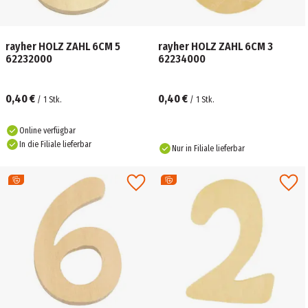
rayher HOLZ ZAHL 6CM 5
rayher HOLZ ZAHL 6CM 3
62232000
62234000
0,40 €
0,40 €
/
1
Stk.
/
1
Stk.
Online verfügbar
In die Filiale lieferbar
Nur in Filiale lieferbar