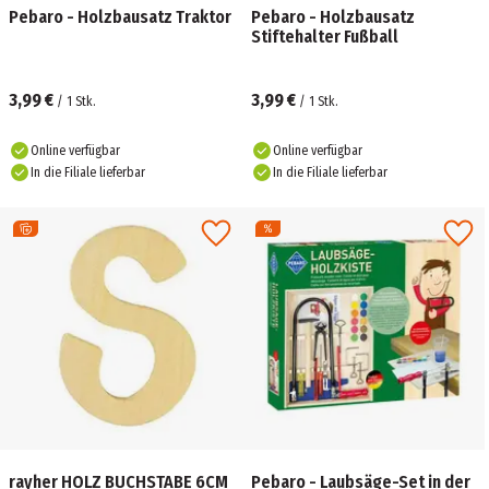
Pebaro - Holzbausatz Traktor
Pebaro - Holzbausatz
Stiftehalter Fußball
3,99 €
3,99 €
/
1
Stk.
/
1
Stk.
Online verfügbar
Online verfügbar
In die Filiale lieferbar
In die Filiale lieferbar
rayher HOLZ BUCHSTABE 6CM
Pebaro - Laubsäge-Set in der