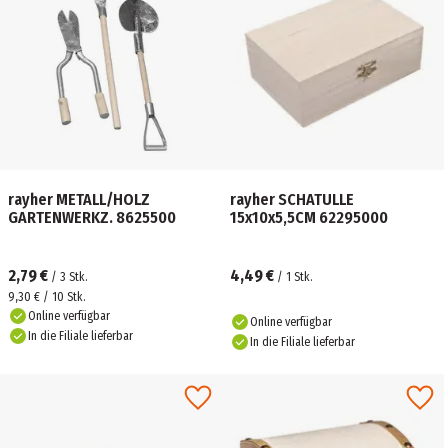
rayher METALL/HOLZ
rayher SCHATULLE
GARTENWERKZ. 8625500
15x10x5,5CM 62295000
2,79 €
4,49 €
/
3
Stk.
/
1
Stk.
9,30 € / 10 Stk.
Online verfügbar
Online verfügbar
In die Filiale lieferbar
In die Filiale lieferbar