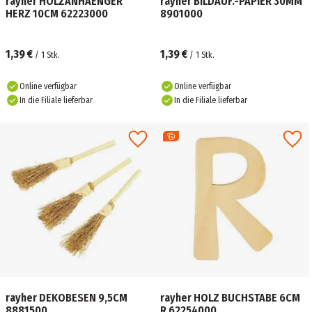
rayher HOLZANHAENGER
rayher BILDAUF.-PAPIER 30MM
HERZ 10CM 62223000
8901000
1,39 €
1,39 €
/
1
Stk.
/
1
Stk.
Online verfügbar
Online verfügbar
In die Filiale lieferbar
In die Filiale lieferbar
rayher DEKOBESEN 9,5CM
rayher HOLZ BUCHSTABE 6CM
8881500
R 62254000