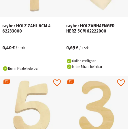
rayher HOLZ ZAHL 6CM 4
rayher HOLZANHAENGER
62233000
HERZ 5CM 62222000
0,40 €
0,69 €
/
1
Stk.
/
1
Stk.
Online verfügbar
In die Filiale lieferbar
Nur in Filiale lieferbar