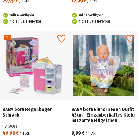
29,99 €
12,99 €
/
1
Stk.
/
1
Stk.
Online verfügbar
Online verfügbar
In die Filiale lieferbar
In die Filiale lieferbar
BABY born Regenbogen
BABY born Einhorn Feen Outfit
Schrank
43cm - Ein zauberhaftes Kleid
mit zarten Flügelchen.
UVP
59,99 €
49,99 €
9,99 €
/
1
Stk.
/
1
Stk.