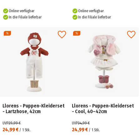
Online verfügbar
Online verfügbar
In die Filiale lieferbar
In die Filiale lieferbar
Llorens - Puppen-Kleiderset
Llorens - Puppen-Kleiderset
- Lartzhose, 42cm
- Cool, 40–42cm
UVP
29,99 €
UVP
34,99 €
24,99 €
24,99 €
/
1
Stk.
/
1
Stk.