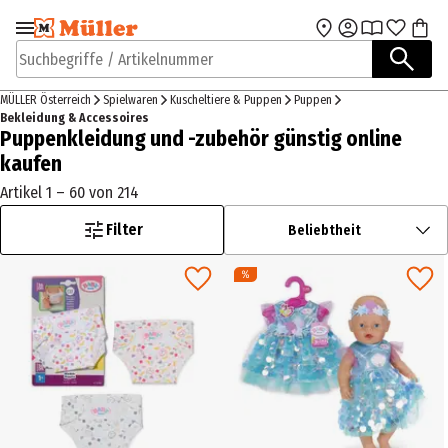
Zur Navigation
Zum Hauptinhalt
springen
springen
Suchbegriffe / Artikelnummer
MÜLLER Österreich
Spielwaren
Kuscheltiere & Puppen
Puppen
Bekleidung & Accessoires
Puppenkleidung und -zubehör günstig online
kaufen
Artikel 1 – 60 von 214
Filter
Beliebtheit