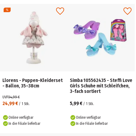
Llorens - Puppen-Kleiderset
Simba 105562435 - Steffi Love
- Ballon, 35–38cm
Girls Schuhe mit Schleifchen,
3-fach sortiert
UVP
34,99 €
24,99 €
5,99 €
/
1
Stk.
/
1
Stk.
Online verfügbar
Online verfügbar
In die Filiale lieferbar
In die Filiale lieferbar