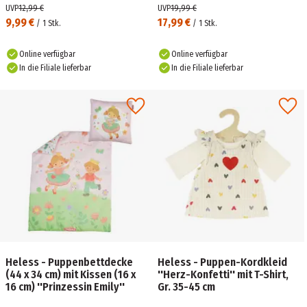
UVP
12,99 €
UVP
19,99 €
9,99 €
17,99 €
/
1
Stk.
/
1
Stk.
Online verfügbar
Online verfügbar
In die Filiale lieferbar
In die Filiale lieferbar
Heless - Puppenbettdecke
Heless - Puppen-Kordkleid
(44 x 34 cm) mit Kissen (16 x
''Herz-Konfetti'' mit T-Shirt,
16 cm) ''Prinzessin Emily''
Gr. 35-45 cm