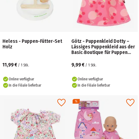
Heless - Puppen-Fütter-Set
Götz - Puppenkleid Dotty –
Holz
Lässiges Puppenkleid aus der
Basic‑Boutique für Puppen
30–36 cm
11,99 €
9,99 €
/
1
Stk.
/
1
Stk.
Online verfügbar
Online verfügbar
In die Filiale lieferbar
In die Filiale lieferbar