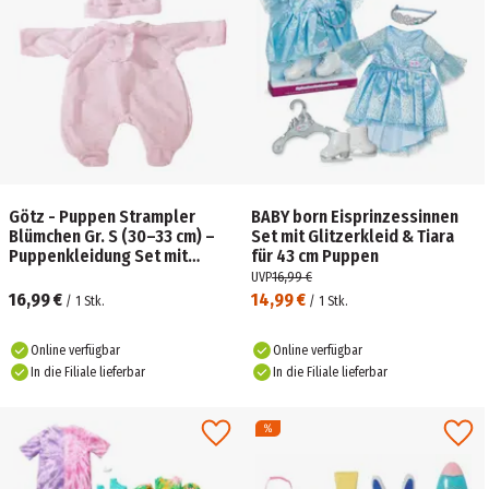
Götz - Puppen Strampler
BABY born Eisprinzessinnen
Blümchen Gr. S (30–33 cm) –
Set mit Glitzerkleid & Tiara
Puppenkleidung Set mit
für 43 cm Puppen
Mütze
UVP
16,99 €
16,99 €
14,99 €
/
1
Stk.
/
1
Stk.
Online verfügbar
Online verfügbar
In die Filiale lieferbar
In die Filiale lieferbar