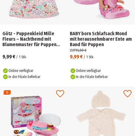
Götz - Puppenkleid Mille
BABY born Schlafsack Mond
Fleurs – Nachthemd mit
mit herausnehmbarer Ente am
Blumenmuster für Puppen
Band für Puppen
30–50 cm
UVP
11,99 €
9,99 €
9,99 €
/
1
Stk.
/
1
Stk.
Online verfügbar
Online verfügbar
In die Filiale lieferbar
In die Filiale lieferbar