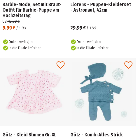
Barbie-Mode, Set mit Braut-
Llorens - Puppen-Kleiderset
Outfit für Barbie-Puppe am
- Astronaut, 42cm
Hochzeitstag
UVP
12,99 €
9,99 €
29,99 €
/
1
Stk.
/
1
Stk.
Online verfügbar
Online verfügbar
In die Filiale lieferbar
In die Filiale lieferbar
Götz - Kleid Blumen Gr. XL
Götz - Kombi Alles Strick