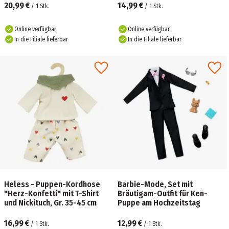
20,99 €
14,99 €
/
1
Stk.
/
1
Stk.
Online verfügbar
Online verfügbar
In die Filiale lieferbar
In die Filiale lieferbar
Heless - Puppen-Kordhose
Barbie-Mode, Set mit
"Herz-Konfetti" mit T-Shirt
Bräutigam-Outfit für Ken-
und Nickituch, Gr. 35-45 cm
Puppe am Hochzeitstag
16,99 €
12,99 €
/
1
Stk.
/
1
Stk.