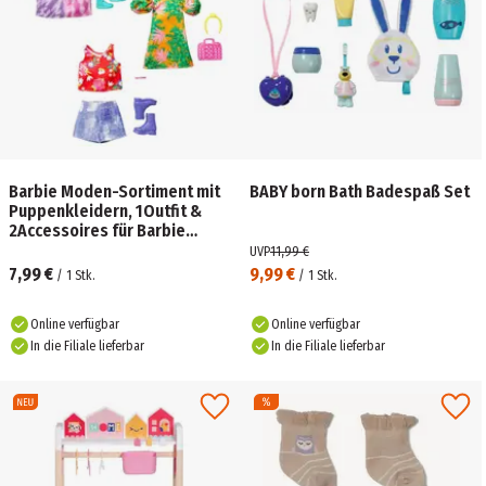
Barbie Moden-Sortiment mit
BABY born Bath Badespaß Set
Puppenkleidern, 1Outfit &
2Accessoires für Barbie
Puppen
UVP
11,99 €
7,99 €
9,99 €
/
1
Stk.
/
1
Stk.
Online verfügbar
Online verfügbar
In die Filiale lieferbar
In die Filiale lieferbar