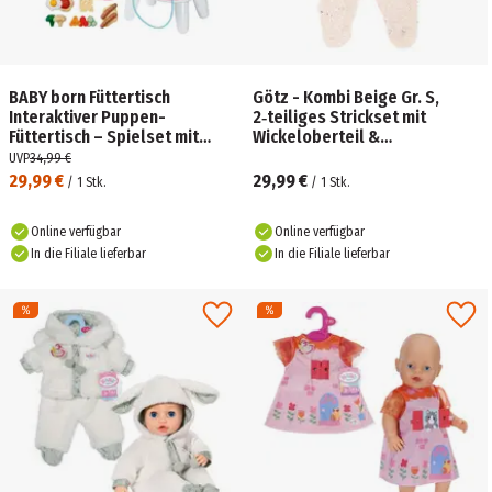
BABY born Füttertisch
Götz - Kombi Beige Gr. S,
Interaktiver Puppen-
2‑teiliges Strickset mit
Füttertisch – Spielset mit
Wickeloberteil &
Licht, Sound und Zubehör
Bommelmütze für
UVP
34,99 €
Babypuppen 30–33 cm
29,99 €
29,99 €
/
1
Stk.
/
1
Stk.
Online verfügbar
Online verfügbar
In die Filiale lieferbar
In die Filiale lieferbar