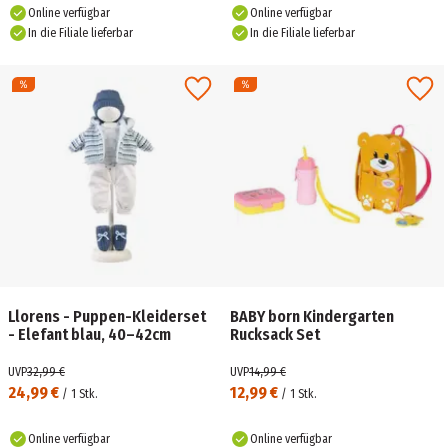
Online verfügbar
Online verfügbar
In die Filiale lieferbar
In die Filiale lieferbar
Llorens - Puppen-Kleiderset
BABY born Kindergarten
- Elefant blau, 40–42cm
Rucksack Set
UVP
32,99 €
UVP
14,99 €
24,99 €
12,99 €
/
1
Stk.
/
1
Stk.
Online verfügbar
Online verfügbar