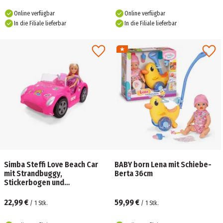
Online verfügbar
Online verfügbar
In die Filiale lieferbar
In die Filiale lieferbar
Simba Steffi Love Beach Car
BABY born Lena mit Schiebe-
mit Strandbuggy,
Berta 36cm
Stickerbogen und
Modepuppe, ab 3 Jahren
22,99 €
59,99 €
/
1
Stk.
/
1
Stk.