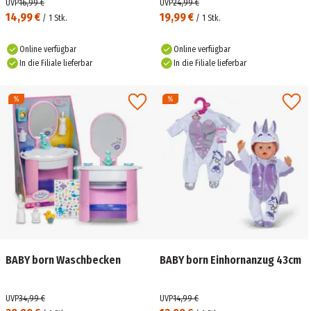
UVP
16,99 €
UVP
24,99 €
14,99 €
19,99 €
/
1
Stk.
/
1
Stk.
Online verfügbar
Online verfügbar
In die Filiale lieferbar
In die Filiale lieferbar
BABY born Waschbecken
BABY born Einhornanzug 43cm
UVP
34,99 €
UVP
14,99 €