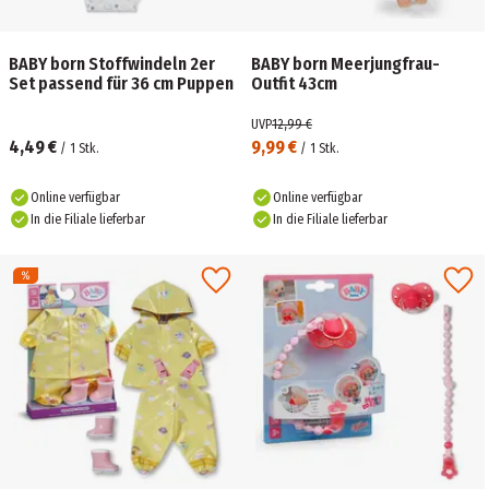
BABY born Stoffwindeln 2er
BABY born Meerjungfrau-
Set passend für 36 cm Puppen
Outfit 43cm
UVP
12,99 €
4,49 €
9,99 €
/
1
Stk.
/
1
Stk.
Online verfügbar
Online verfügbar
In die Filiale lieferbar
In die Filiale lieferbar