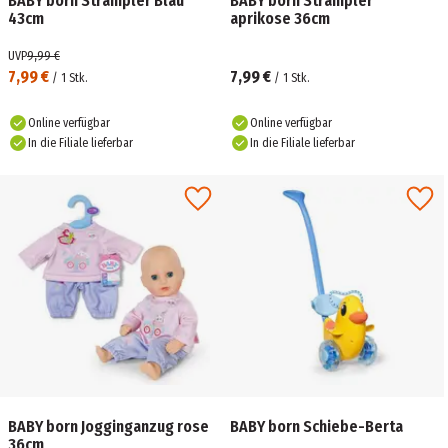
BABY born Strampler Blau
BABY born Strampler
43cm
aprikose 36cm
UVP
9,99 €
7,99 €
7,99 €
/
1
Stk.
/
1
Stk.
Online verfügbar
Online verfügbar
In die Filiale lieferbar
In die Filiale lieferbar
BABY born Jogginganzug rose
BABY born Schiebe-Berta
36cm