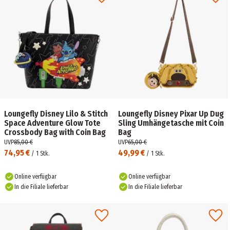
Loungefly Disney Lilo & Stitch
Loungefly Disney Pixar Up Dug
Space Adventure Glow Tote
Sling Umhängetasche mit Coin
Crossbody Bag with Coin Bag
Bag
UVP
85,00 €
UVP
65,00 €
74,95 €
49,99 €
/
1
Stk.
/
1
Stk.
Online verfügbar
Online verfügbar
In die Filiale lieferbar
In die Filiale lieferbar