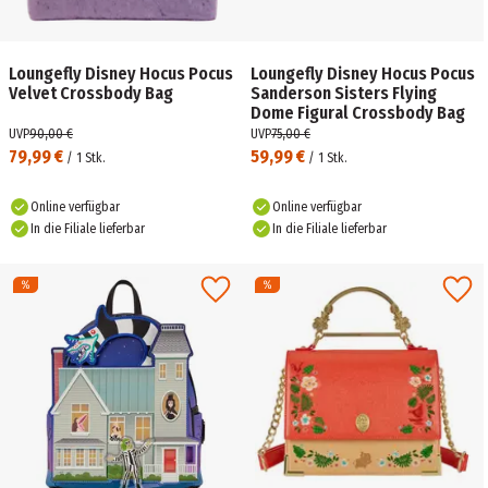
Loungefly Disney Hocus Pocus
Loungefly Disney Hocus Pocus
Velvet Crossbody Bag
Sanderson Sisters Flying
Dome Figural Crossbody Bag
UVP
90,00 €
UVP
75,00 €
79,99 €
59,99 €
/
1
Stk.
/
1
Stk.
Online verfügbar
Online verfügbar
In die Filiale lieferbar
In die Filiale lieferbar