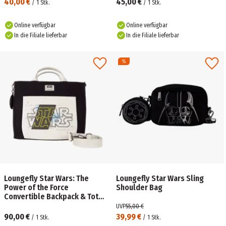
40,00 €
45,00 €
/
1
Stk.
/
1
Stk.
Online verfügbar
Online verfügbar
In die Filiale lieferbar
In die Filiale lieferbar
Loungefly Star Wars: The
Loungefly Star Wars Sling
Power of the Force
Shoulder Bag
Convertible Backpack & Tote
Crossbody Bag
UVP
55,00 €
90,00 €
39,99 €
/
1
Stk.
/
1
Stk.