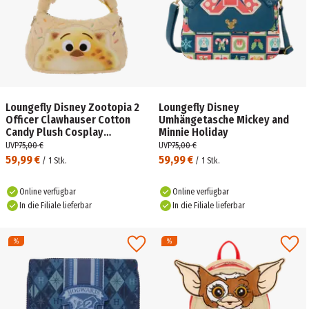
Loungefly Disney Zootopia 2
Loungefly Disney
Officer Clawhauser Cotton
Umhängetasche Mickey and
Candy Plush Cosplay
Minnie Holiday
Crossbody Bag
UVP
75,00 €
UVP
75,00 €
59,99 €
59,99 €
/
1
Stk.
/
1
Stk.
Online verfügbar
Online verfügbar
In die Filiale lieferbar
In die Filiale lieferbar