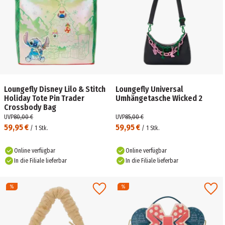
Loungefly Disney Lilo & Stitch
Loungefly Universal
Holiday Tote Pin Trader
Umhängetasche Wicked 2
Crossbody Bag
UVP
80,00 €
UVP
85,00 €
59,95 €
59,95 €
/
1
Stk.
/
1
Stk.
Online verfügbar
Online verfügbar
In die Filiale lieferbar
In die Filiale lieferbar