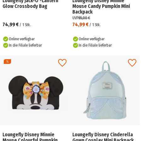
Loungefly Jack-O'-Lantern
Loungefly Disney Minnie
Glow Crossbody Bag
Mouse Candy Pumpkin Mini
Backpack
UVP
85,00 €
74,99 €
74,99 €
/
1
Stk.
/
1
Stk.
Online verfügbar
Online verfügbar
In die Filiale lieferbar
In die Filiale lieferbar
Loungefly Disney Minnie
Loungefly Disney Cinderella
Mouse Colourful Pumpkin
Gown Cosplay Mini Backpack