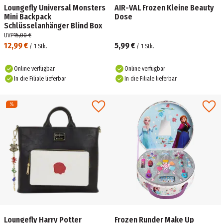
Loungefly Universal Monsters
AIR-VAL Frozen Kleine Beauty
Mini Backpack
Dose
Schlüsselanhänger Blind Box
UVP
15,00 €
12,99 €
5,99 €
/
1
Stk.
/
1
Stk.
Online verfügbar
Online verfügbar
In die Filiale lieferbar
In die Filiale lieferbar
Loungefly Harry Potter
Frozen Runder Make Up