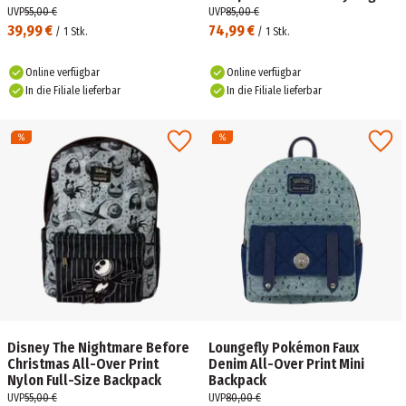
UVP
55,00 €
UVP
85,00 €
39,99 €
74,99 €
/
1
Stk.
/
1
Stk.
Online verfügbar
Online verfügbar
In die Filiale lieferbar
In die Filiale lieferbar
Disney The Nightmare Before
Loungefly Pokémon Faux
Christmas All-Over Print
Denim All-Over Print Mini
Nylon Full-Size Backpack
Backpack
UVP
55,00 €
UVP
80,00 €