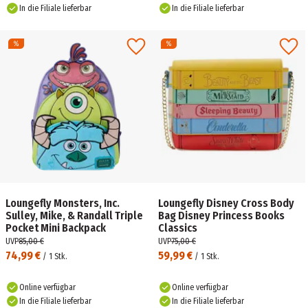
In die Filiale lieferbar
In die Filiale lieferbar
Loungefly Monsters, Inc.
Loungefly Disney Cross Body
Sulley, Mike, & Randall Triple
Bag Disney Princess Books
Pocket Mini Backpack
Classics
UVP
85,00 €
UVP
75,00 €
74,99 €
59,99 €
/
1
Stk.
/
1
Stk.
Online verfügbar
Online verfügbar
In die Filiale lieferbar
In die Filiale lieferbar