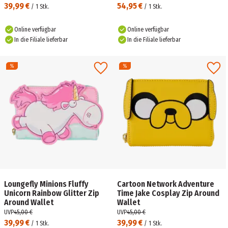
39,99 €
54,95 €
/
1
Stk.
/
1
Stk.
Online verfügbar
Online verfügbar
In die Filiale lieferbar
In die Filiale lieferbar
Loungefly Minions Fluffy
Cartoon Network Adventure
Unicorn Rainbow Glitter Zip
Time Jake Cosplay Zip Around
Around Wallet
Wallet
UVP
45,00 €
UVP
45,00 €
39,99 €
39,99 €
/
1
Stk.
/
1
Stk.