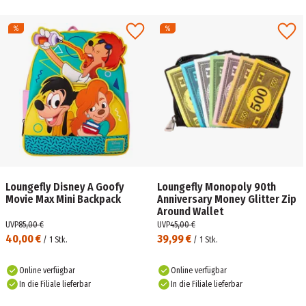
Loungefly Disney A Goofy
Loungefly Monopoly 90th
Movie Max Mini Backpack
Anniversary Money Glitter Zip
Around Wallet
UVP
85,00 €
UVP
45,00 €
40,00 €
39,99 €
/
1
Stk.
/
1
Stk.
Online verfügbar
Online verfügbar
In die Filiale lieferbar
In die Filiale lieferbar