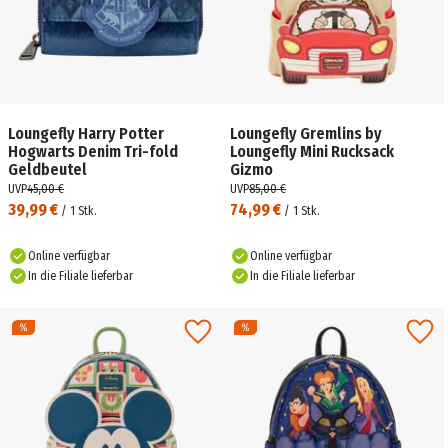
Loungefly Harry Potter
Loungefly Gremlins by
Hogwarts Denim Tri-fold
Loungefly Mini Rucksack
Geldbeutel
Gizmo
UVP
45,00 €
UVP
85,00 €
39,99 €
74,99 €
/
1
Stk.
/
1
Stk.
Online verfügbar
Online verfügbar
In die Filiale lieferbar
In die Filiale lieferbar