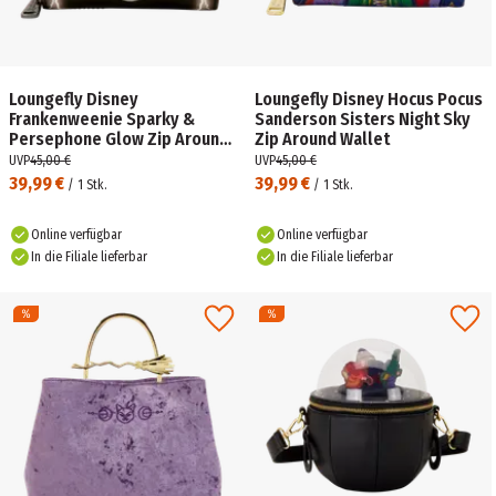
Loungefly Disney
Loungefly Disney Hocus Pocus
Frankenweenie Sparky &
Sanderson Sisters Night Sky
Persephone Glow Zip Around
Zip Around Wallet
Wallet
UVP
45,00 €
UVP
45,00 €
39,99 €
39,99 €
/
1
Stk.
/
1
Stk.
Online verfügbar
Online verfügbar
In die Filiale lieferbar
In die Filiale lieferbar