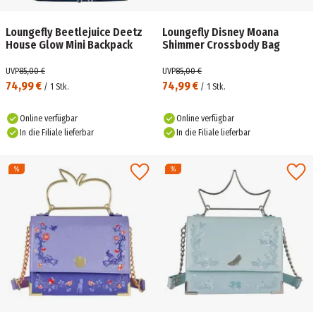
Loungefly Beetlejuice Deetz
Loungefly Disney Moana
House Glow Mini Backpack
Shimmer Crossbody Bag
UVP
85,00 €
UVP
85,00 €
74,99 €
74,99 €
/
1
Stk.
/
1
Stk.
Online verfügbar
Online verfügbar
In die Filiale lieferbar
In die Filiale lieferbar