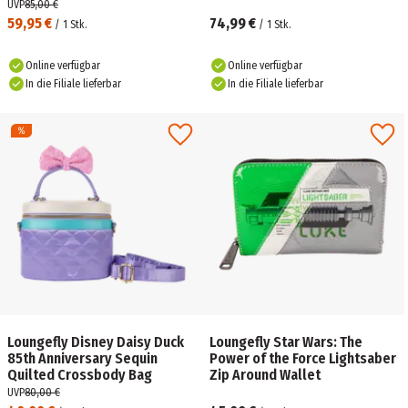
UVP
85,00 €
59,95 €
74,99 €
/
1
Stk.
/
1
Stk.
Online verfügbar
Online verfügbar
In die Filiale lieferbar
In die Filiale lieferbar
Loungefly Disney Daisy Duck
Loungefly Star Wars: The
85th Anniversary Sequin
Power of the Force Lightsaber
Quilted Crossbody Bag
Zip Around Wallet
UVP
80,00 €