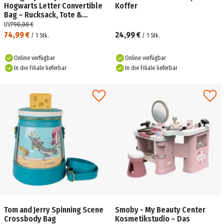
Hogwarts Letter Convertible
Koffer
Bag – Rucksack, Tote &
Crossbody in einem
UVP
90,00 €
74,99 €
24,99 €
/
1
Stk.
/
1
Stk.
Online verfügbar
Online verfügbar
In die Filiale lieferbar
In die Filiale lieferbar
Tom and Jerry Spinning Scene
Smoby - My Beauty Center
Crossbody Bag
Kosmetikstudio – Das