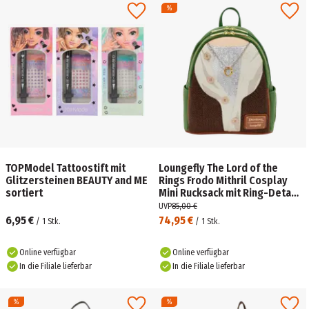
TOPModel Tattoostift mit
Loungefly The Lord of the
Glitzersteinen BEAUTY and ME
Rings Frodo Mithril Cosplay
sortiert
Mini Rucksack mit Ring-Detail
und Lórien-Motiv
UVP
85,00 €
6,95 €
74,95 €
/
1
Stk.
/
1
Stk.
Online verfügbar
Online verfügbar
In die Filiale lieferbar
In die Filiale lieferbar