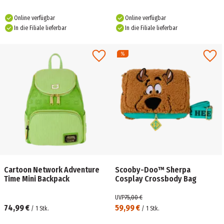
Online verfügbar
Online verfügbar
In die Filiale lieferbar
In die Filiale lieferbar
Cartoon Network Adventure
Scooby-Doo™ Sherpa
Time Mini Backpack
Cosplay Crossbody Bag
UVP
75,00 €
74,99 €
59,99 €
/
1
Stk.
/
1
Stk.