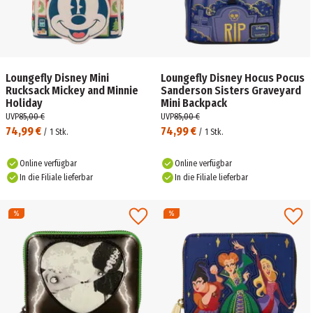
Loungefly Disney Mini
Loungefly Disney Hocus Pocus
Rucksack Mickey and Minnie
Sanderson Sisters Graveyard
Holiday
Mini Backpack
UVP
85,00 €
UVP
85,00 €
74,99 €
74,99 €
/
1
Stk.
/
1
Stk.
Online verfügbar
Online verfügbar
In die Filiale lieferbar
In die Filiale lieferbar