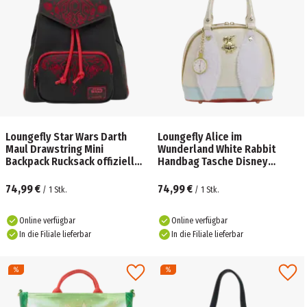
Loungefly Star Wars Darth
Loungefly Alice im
Maul Drawstring Mini
Wunderland White Rabbit
Backpack Rucksack offiziell
Handbag Tasche Disney
lizenziert
offiziell lizenziert
74,99 €
74,99 €
/
1
Stk.
/
1
Stk.
Online verfügbar
Online verfügbar
In die Filiale lieferbar
In die Filiale lieferbar