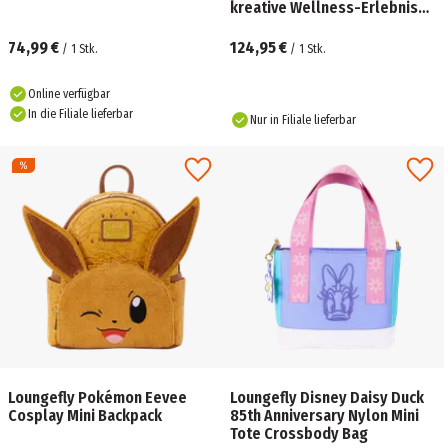
kreative Wellness-Erlebnis
für Kinder ab 3 Jahren
74,99 €
124,95 €
/
1
Stk.
/
1
Stk.
Online verfügbar
In die Filiale lieferbar
Nur in Filiale lieferbar
Loungefly Pokémon Eevee
Loungefly Disney Daisy Duck
Cosplay Mini Backpack
85th Anniversary Nylon Mini
Tote Crossbody Bag