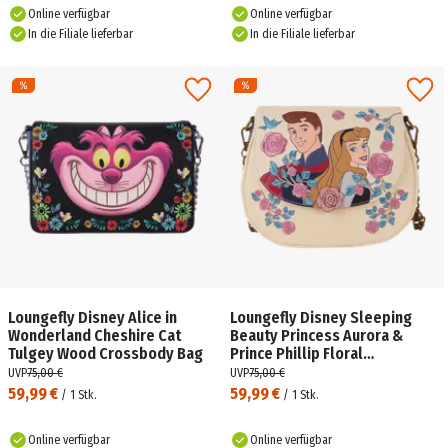
Online verfügbar
Online verfügbar
In die Filiale lieferbar
In die Filiale lieferbar
Loungefly Disney Alice in
Loungefly Disney Sleeping
Wonderland Cheshire Cat
Beauty Princess Aurora &
Tulgey Wood Crossbody Bag
Prince Phillip Floral
Crossbody Bag
UVP
75,00 €
UVP
75,00 €
59,99 €
59,99 €
/
1
Stk.
/
1
Stk.
Online verfügbar
Online verfügbar