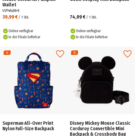
Wallet
UVP
45,00 €
39,99 €
74,99 €
/
1
Stk.
/
1
Stk.
Online verfügbar
Online verfügbar
In die Filiale lieferbar
In die Filiale lieferbar
Superman All-Over Print
Disney Mickey Mouse Classic
Nylon Full-Size Backpack
Corduroy Convertible Mini
Backpack & Crossbody Bag