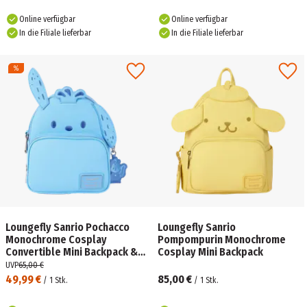
Online verfügbar
Online verfügbar
In die Filiale lieferbar
In die Filiale lieferbar
Loungefly Sanrio Pochacco
Loungefly Sanrio
Monochrome Cosplay
Pompompurin Monochrome
Convertible Mini Backpack &
Cosplay Mini Backpack
Crossbody Bag
UVP
65,00 €
49,99 €
85,00 €
/
1
Stk.
/
1
Stk.