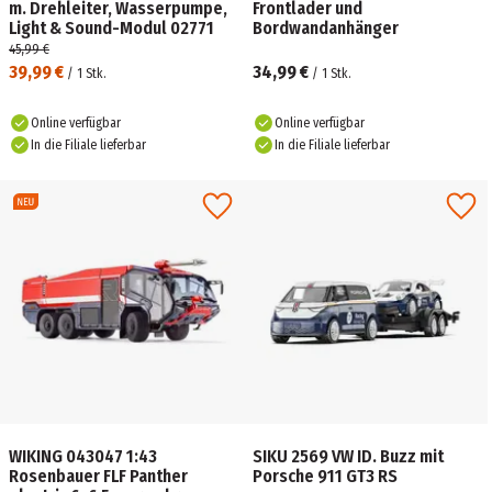
m. Drehleiter, Wasserpumpe,
Frontlader und
Light & Sound-Modul 02771
Bordwandanhänger
45,99 €
39,99 €
34,99 €
/
1
Stk.
/
1
Stk.
Online verfügbar
Online verfügbar
In die Filiale lieferbar
In die Filiale lieferbar
WIKING 043047 1:43
SIKU 2569 VW ID. Buzz mit
Rosenbauer FLF Panther
Porsche 911 GT3 RS