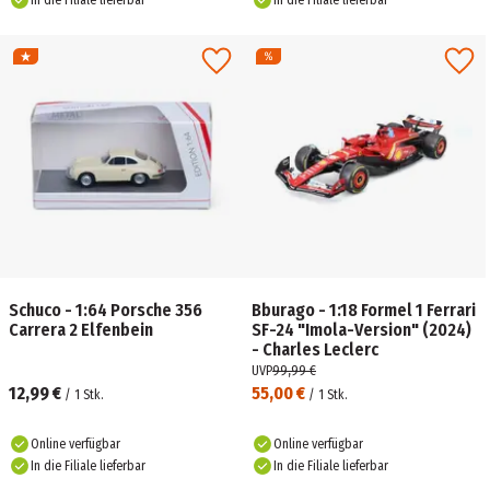
In die Filiale lieferbar
In die Filiale lieferbar
Schuco - 1:64 Porsche 356
Bburago - 1:18 Formel 1 Ferrari
Carrera 2 Elfenbein
SF-24 "Imola-Version" (2024)
- Charles Leclerc
UVP
99,99 €
12,99 €
55,00 €
/
1
Stk.
/
1
Stk.
Online verfügbar
Online verfügbar
In die Filiale lieferbar
In die Filiale lieferbar