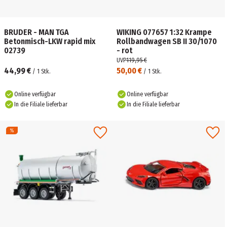
BRUDER - MAN TGA
WIKING 077657 1:32 Krampe
Betonmisch-LKW rapid mix
Rollbandwagen SB II 30/1070
02739
- rot
UVP
119,95 €
44,99 €
50,00 €
/
1
Stk.
/
1
Stk.
Online verfügbar
Online verfügbar
In die Filiale lieferbar
In die Filiale lieferbar