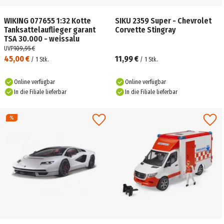
WIKING 077655 1:32 Kotte
SIKU 2359 Super - Chevrolet
Tanksattelauflieger garant
Corvette Stingray
TSA 30.000 - weissalu
UVP
109,95 €
45,00 €
11,99 €
/
1
Stk.
/
1
Stk.
Online verfügbar
Online verfügbar
In die Filiale lieferbar
In die Filiale lieferbar