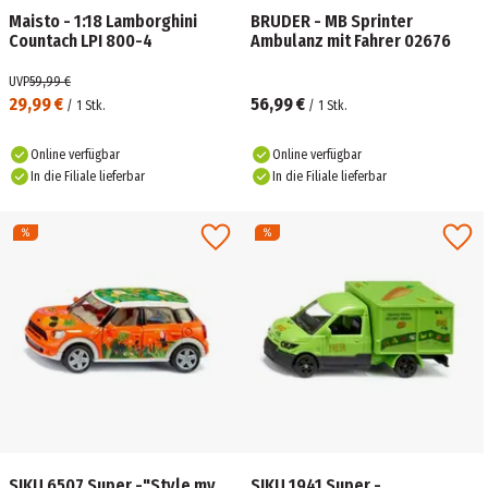
Maisto - 1:18 Lamborghini
BRUDER - MB Sprinter
Countach LPI 800-4
Ambulanz mit Fahrer 02676
UVP
59,99 €
29,99 €
56,99 €
/
1
Stk.
/
1
Stk.
Online verfügbar
Online verfügbar
In die Filiale lieferbar
In die Filiale lieferbar
SIKU 6507 Super -"Style my
SIKU 1941 Super -