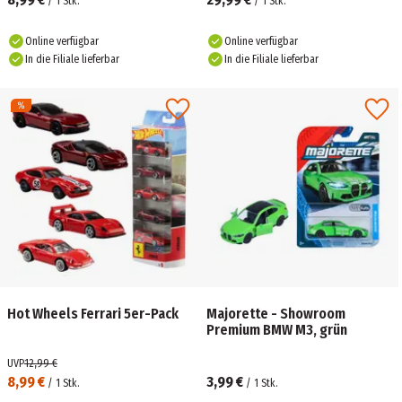
/
1
Stk.
/
1
Stk.
Online verfügbar
Online verfügbar
In die Filiale lieferbar
In die Filiale lieferbar
Hot Wheels Ferrari 5er-Pack
Majorette - Showroom
Premium BMW M3, grün
UVP
12,99 €
8,99 €
3,99 €
/
1
Stk.
/
1
Stk.