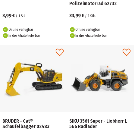
Polizeimotorrad 62732
3,99 €
33,99 €
/
1
Stk.
/
1
Stk.
Online verfügbar
Online verfügbar
In die Filiale lieferbar
In die Filiale lieferbar
BRUDER - Cat®
SIKU 3561 Super - Liebherr L
Schaufelbagger 02483
566 Radlader