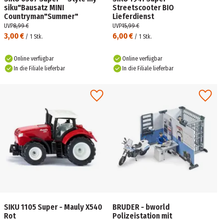
siku"Bausatz MINI
Streetscooter BIO
Countryman"Summer"
Lieferdienst
UVP
8,99 €
UVP
15,99 €
3,00 €
6,00 €
/
1
Stk.
/
1
Stk.
Online verfügbar
Online verfügbar
In die Filiale lieferbar
In die Filiale lieferbar
SIKU 1105 Super - Mauly X540
BRUDER - bworld
Rot
Polizeistation mit