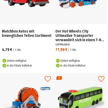
Matchbox Autos mit
Der Hot Wheels City
beweglichen Teilen Sortiment
Ultimative Transporter
verwandelt sich in einen T-Rex
mit Rennstrecke,
UVP
99,99 €
Aufbewahrung von mehr als
4,79 €
77,99 €
/
1
Stk.
/
1
Stk.
20 Autos
Online verfügbar
Online verfügbar
In die Filiale lieferbar
In die Filiale lieferbar