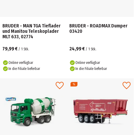
BRUDER - MAN TGA Tieflader
BRUDER - ROADMAX Dumper
und Manitou Teleskoplader
03420
MLT 633, 02774
79,99 €
24,99 €
/
1
Stk.
/
1
Stk.
Online verfügbar
Online verfügbar
In die Filiale lieferbar
In die Filiale lieferbar