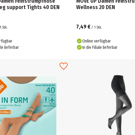
Damen Feinstrumpfhose
MOVE UP Damen Feinstr
leg support Tights 40 DEN
Wellness 20 DEN
7,49 €
1
Stk.
/
1
Stk.
rfügbar
Online verfügbar
ale lieferbar
In die Filiale lieferbar