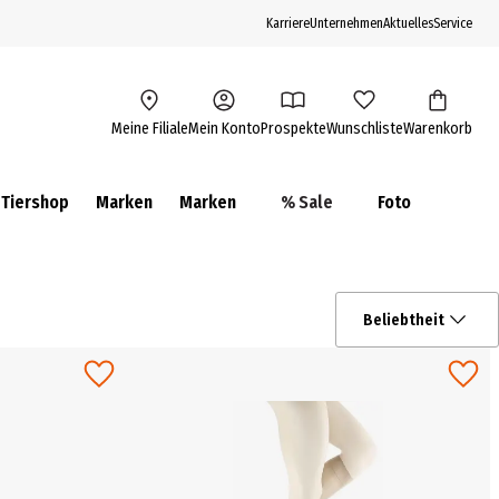
Karriere
Unternehmen
Aktuelles
Service
Meine Filiale
Mein Konto
Prospekte
Wunschliste
Warenkorb
Tiershop
Marken
Marken
% Sale
Foto
Beliebtheit