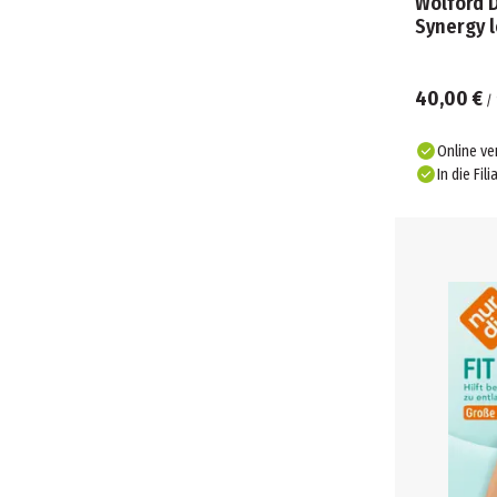
Wolford 
Synergy 
40,00 €
/
Online ve
In die Fili