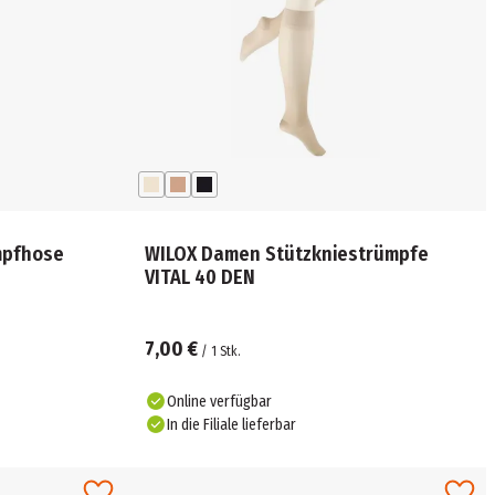
mpfhose
WILOX Damen Stützkniestrümpfe
VITAL 40 DEN
7,00 €
/
1
Stk.
Online verfügbar
In die Filiale lieferbar