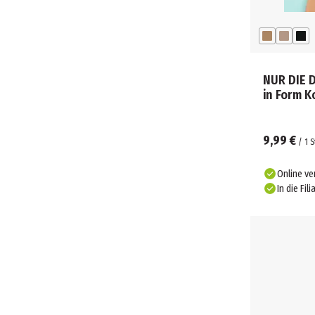
NUR DIE 
in Form 
9,99 €
/
1
S
Online ve
In die Fili