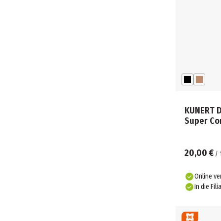
KUNERT D
Super Co
20,00 €
/
Online ve
In die Fili