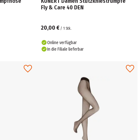
umpfhose
KUNERT Damen Stützkniestrümpfe
Fly & Care 40 DEN
20,00 €
/
1
Stk.
Online verfügbar
In die Filiale lieferbar