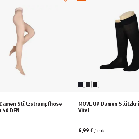
Damen Stützstrumpfhose
MOVE UP Damen Stützkn
rm 40 DEN
Vital
6,99 €
/
1
Stk.