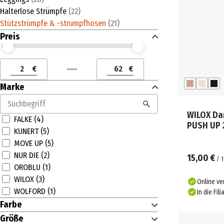
Halterlose Strümpfe
(
22
)
Stützstrümpfe & -strumpfhosen
(
21
)
Preis
Preis (€) ab
Preis (€) bis
€
€
Preis (€) ab
Preis (€) bis
Marke
WILOX Da
FALKE (4)
PUSH UP 
KUNERT (5)
MOVE UP (5)
NUR DIE (2)
15,00 €
/
1
OROBLU (1)
WILOX (3)
Online ve
WOLFORD (1)
In die Fili
Farbe
Größe