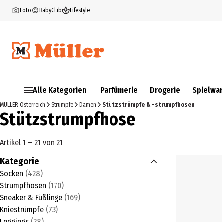
Foto
BabyClub
Lifestyle
Alle Kategorien
Parfümerie
Drogerie
Spielwa
MÜLLER Österreich
Strümpfe
Damen
Stützstrümpfe & -strumpfhosen
Stützstrumpfhose
Artikel 1 – 21 von 21
Kategorie
Socken
(
428
)
Strumpfhosen
(
170
)
Sneaker & Füßlinge
(
169
)
Kniestrümpfe
(
73
)
Leggings
(
28
)