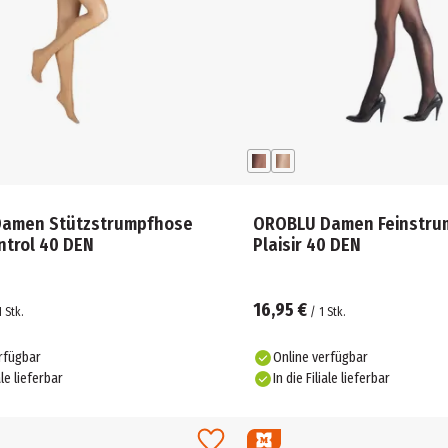
amen Stützstrumpfhose
OROBLU Damen Feinstru
ntrol 40 DEN
Plaisir 40 DEN
16,95 €
1
Stk.
/
1
Stk.
rfügbar
Online verfügbar
ale lieferbar
In die Filiale lieferbar