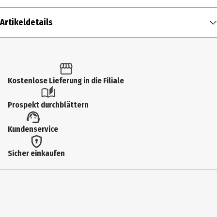
Artikeldetails
Inhalt
6 Stk.
Produkttyp
Kostenlose Lieferung in die Filiale
Filzstifte
Prospekt durchblättern
Strichstärke
Kundenservice
0.7 mm
Lieferumfang
Sicher einkaufen
6 Fasermaler
Hersteller
BIC Deutschland GmbH&Co. oHG
Herstelleradresse