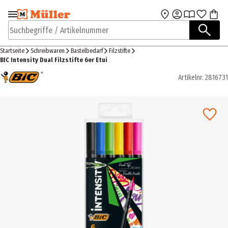
Zur Navigation
Zum Hauptinhalt
springen
springen
Suchbegriffe / Artikelnummer
Startseite
Schreibwaren
Bastelbedarf
Filzstifte
BIC Intensity Dual Filzstifte 6er Etui
Artikelnr.
2816731