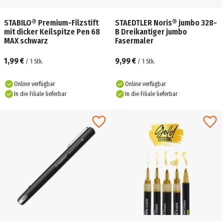
STABILO® Premium-Filzstift
STAEDTLER Noris® jumbo 328-
mit dicker Keilspitze Pen 68
B Dreikantiger jumbo
MAX schwarz
Fasermaler
1,99 €
9,99 €
/
1
Stk.
/
1
Stk.
Online verfügbar
Online verfügbar
In die Filiale lieferbar
In die Filiale lieferbar