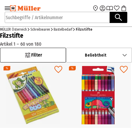
Zur Navigation
Zum Hauptinhalt
springen
springen
Suchbegriffe / Artikelnummer
MÜLLER Österreich
Schreibwaren
Bastelbedarf
Filzstifte
Filzstifte
Artikel 1 – 60 von 180
Filter
Beliebtheit