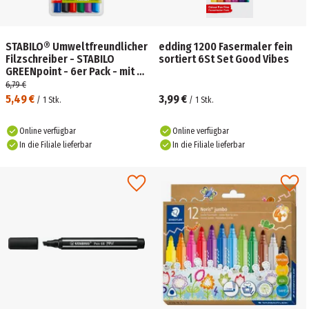
STABILO® Umweltfreundlicher
edding 1200 Fasermaler fein
Filzschreiber - STABILO
sortiert 6St Set Good Vibes
GREENpoint - 6er Pack - mit 6
verschiedenen Farben
6,79 €
5,49 €
3,99 €
/
1
Stk.
/
1
Stk.
Online verfügbar
Online verfügbar
In die Filiale lieferbar
In die Filiale lieferbar