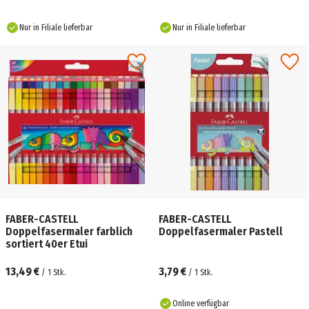
Nur in Filiale lieferbar
Nur in Filiale lieferbar
FABER-CASTELL
FABER-CASTELL
Doppelfasermaler farblich
Doppelfasermaler Pastell
sortiert 40er Etui
13,49 €
3,79 €
/
1
Stk.
/
1
Stk.
Online verfügbar