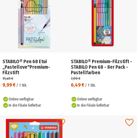
STABILO® Pen 68 Etui
STABILO® Premium-Filzstift -
„Pastellove"Premium-
STABILO Pen 68 - 8er Pack -
Filzstift
Pastellfarben
11,49 €
7,99 €
9,99 €
6,49 €
/
1
Stk.
/
1
Stk.
Online verfügbar
Online verfügbar
In die Filiale lieferbar
In die Filiale lieferbar