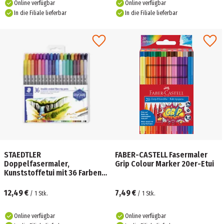
Online verfügbar
Online verfügbar
In die Filiale lieferbar
In die Filiale lieferbar
STAEDTLER
FABER-CASTELL Fasermaler
Doppelfasermaler,
Grip Colour Marker 20er-Etui
Kunststoffetui mit 36 Farben
Gestaltungsserie "Design
Journey"
12,49 €
7,49 €
/
1
Stk.
/
1
Stk.
Online verfügbar
Online verfügbar