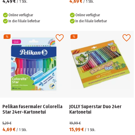
4,49 €
4,69 €
/
1
Stk.
/
1
Stk.
Online verfügbar
Online verfügbar
In die Filiale lieferbar
In die Filiale lieferbar
Pelikan Fasermaler Colorella
JOLLY Superstar Duo 24er
Star 24er-Kartonetui
Kartonetui
5,29 €
19,99 €
4,69 €
15,99 €
/
1
Stk.
/
1
Stk.