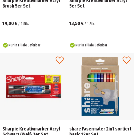
Sharpie Kreativmarker Acryl
Sharpie Kreativmarker Acryl
Brush 5er Set
5er Set
19,00 €
13,50 €
/
1
Stk.
/
1
Stk.
Nur in Filiale lieferbar
Nur in Filiale lieferbar
Sharpie Kreativmarker Acryl
share Fasermaler 2in1 sortiert
Schwarz/Weiß 2er Set
basic 12er Set