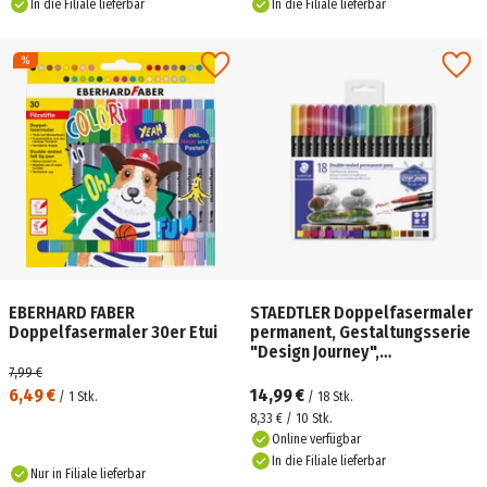
In die Filiale lieferbar
In die Filiale lieferbar
EBERHARD FABER
STAEDTLER Doppelfasermaler
Doppelfasermaler 30er Etui
permanent, Gestaltungsserie
"Design Journey",
Kunststoffetui mit 18 Farben
7,99 €
6,49 €
14,99 €
/
1
Stk.
/
18
Stk.
8,33 € / 10 Stk.
Online verfügbar
In die Filiale lieferbar
Nur in Filiale lieferbar