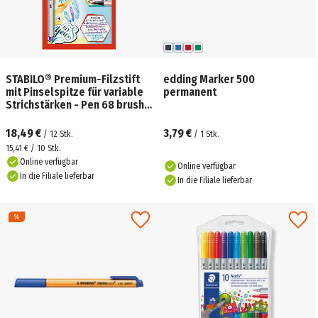
STABILO® Premium-Filzstift
edding Marker 500
mit Pinselspitze für variable
permanent
Strichstärken - Pen 68 brush -
12er Pack - mit 12
verschiedenen
18,49 €
3,79 €
/
12
Stk.
/
1
Stk.
15,41 € / 10 Stk.
Online verfügbar
Online verfügbar
In die Filiale lieferbar
In die Filiale lieferbar