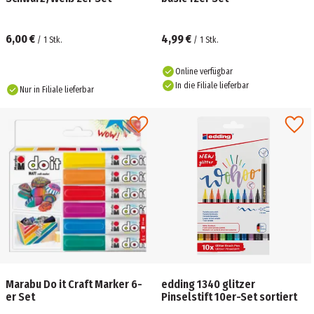
6,00 €
4,99 €
/
1
Stk.
/
1
Stk.
Online verfügbar
In die Filiale lieferbar
Nur in Filiale lieferbar
Marabu Do it Craft Marker 6-
edding 1340 glitzer
er Set
Pinselstift 10er-Set sortiert