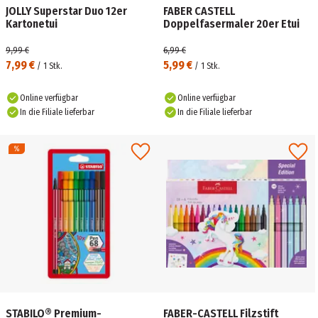
JOLLY Superstar Duo 12er
FABER CASTELL
Kartonetui
Doppelfasermaler 20er Etui
9,99 €
6,99 €
7,99 €
5,99 €
/
1
Stk.
/
1
Stk.
Online verfügbar
Online verfügbar
In die Filiale lieferbar
In die Filiale lieferbar
STABILO® Premium-
FABER-CASTELL Filzstift