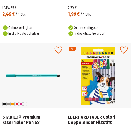
UVP
4,65 €
2,79 €
2,49 €
1,99 €
/
1
Stk.
/
1
Stk.
Online verfügbar
Online verfügbar
In die Filiale lieferbar
In die Filiale lieferbar
STABILO® Premium
EBERHARD FABER Colori
Fasermaler Pen 68
Doppelender Filzstift