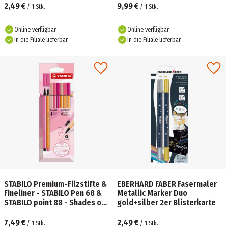
2,49 €
9,99 €
/
1
Stk.
/
1
Stk.
Online verfügbar
Online verfügbar
In die Filiale lieferbar
In die Filiale lieferbar
STABILO Premium-Filzstifte &
EBERHARD FABER Fasermaler
Fineliner - STABILO Pen 68 &
Metallic Marker Duo
STABILO point 88 - Shades of
gold+silber 2er Blisterkarte
Pink - 8er Pack
7,49 €
2,49 €
/
1
Stk.
/
1
Stk.