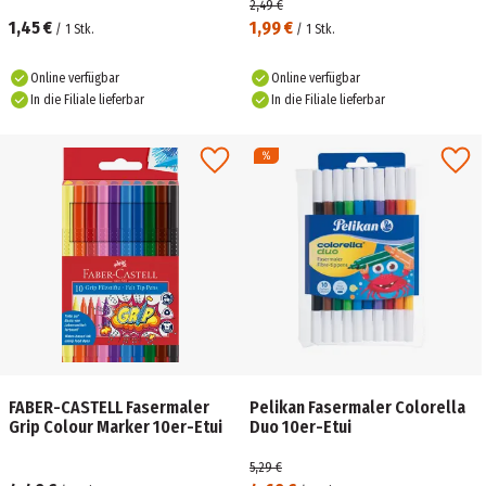
2,49 €
1,45 €
1,99 €
/
1
Stk.
/
1
Stk.
Online verfügbar
Online verfügbar
In die Filiale lieferbar
In die Filiale lieferbar
FABER-CASTELL Fasermaler
Pelikan Fasermaler Colorella
Grip Colour Marker 10er-Etui
Duo 10er-Etui
5,29 €