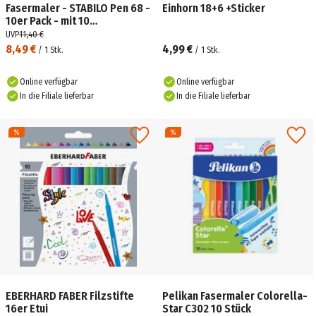
Fasermaler - STABILO Pen 68 -
Einhorn 18+6 +Sticker
10er Pack - mit 10
verschiedenen Farben
UVP
11,40 €
8,49 €
4,99 €
/
1
Stk.
/
1
Stk.
Online verfügbar
Online verfügbar
In die Filiale lieferbar
In die Filiale lieferbar
EBERHARD FABER Filzstifte
Pelikan Fasermaler Colorella-
16er Etui
Star C302 10 Stück