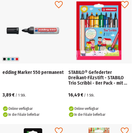
edding Marker 550 permanent
STABILO® Gefederter
Dreikant-Filzstift - STABILO
Trio Scribbi - 8er Pack - mit 8
verschiedenen Farben
3,89 €
16,49 €
/
1
Stk.
/
1
Stk.
Online verfügbar
Online verfügbar
In die Filiale lieferbar
In die Filiale lieferbar