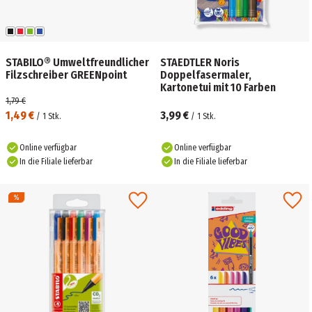
STABILO® Umweltfreundlicher
STAEDTLER Noris
Filzschreiber GREENpoint
Doppelfasermaler,
Kartonetui mit 10 Farben
1,79 €
1,49 €
3,99 €
/
1
Stk.
/
1
Stk.
Online verfügbar
Online verfügbar
In die Filiale lieferbar
In die Filiale lieferbar