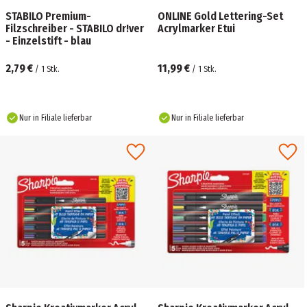
STABILO Premium-
ONLINE Gold Lettering-Set
Filzschreiber - STABILO dr!ver
Acrylmarker Etui
- Einzelstift - blau
2,79 €
11,99 €
/
1
Stk.
/
1
Stk.
Nur in Filiale lieferbar
Nur in Filiale lieferbar