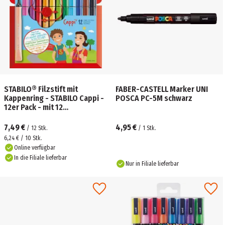
STABILO® Filzstift mit
FABER-CASTELL Marker UNI
Kappenring - STABILO Cappi -
POSCA PC-5M schwarz
12er Pack - mit 12
verschiedenen Farben
7,49 €
4,95 €
/
12
Stk.
/
1
Stk.
6,24 € / 10 Stk.
Online verfügbar
In die Filiale lieferbar
Nur in Filiale lieferbar