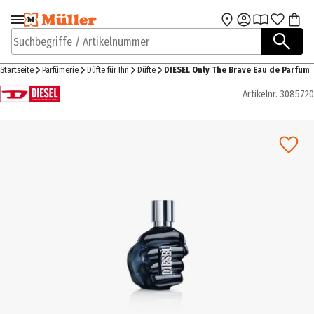
Zur Navigation
Zum Hauptinhalt
springen
springen
Suchbegriffe / Artikelnummer
Startseite
Parfümerie
Düfte für Ihn
Düfte
DIESEL Only The Brave Eau de Parfum
Artikelnr.
3085720