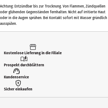
35 ml
Achtung: Entzündbar bis zur Trocknung. Von Flammen, Zündquellen
Produkttyp
oder glühenden Gegenständen fernhalten. Nicht auf irritierte Haut
Eau de Parfum
oder in die Augen sprühen. Bei Kontakt sofort mit Wasser gründlich
ausspülen.
Duftkonzentration
Eau de Parfum
Anwendungsart
Pumpzerstäuber
Kostenlose Lieferung in die Filiale
Inhaltsstoffe
Prospekt durchblättern
1278556 05 - INGREDIENTS: ALCOHOL • AQUA / WATER / EAU •
PARFUM / FRAGRANCE • LINALOOL • LIMONENE • ETHYLHEXYL
Kundenservice
SALICYLATE • BUTYL METHOXYDIBENZOYLMETHANE • COUMARIN •
ALPHA-ISOMETHYL IONONE • CITRONELLOL • CITRAL • GERANIOL •
Sicher einkaufen
METHYL 2-OCTYNOATE • CI 60730 / EXT. VIOLET 2 (F.I.L.
N70040927/1).
Anwendungshinweis