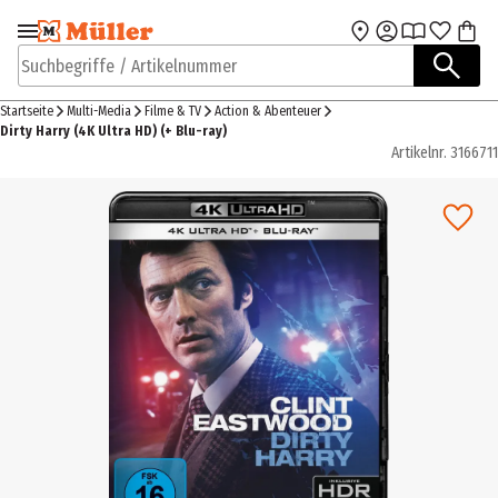
Zur Navigation
Zum Hauptinhalt
springen
springen
Suchbegriffe / Artikelnummer
Startseite
Multi-Media
Filme & TV
Action & Abenteuer
Dirty Harry (4K Ultra HD) (+ Blu-ray)
Artikelnr.
3166711