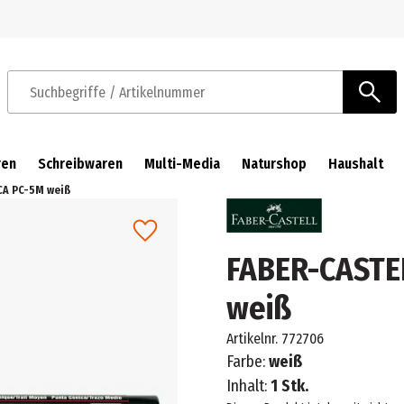
Zur Navigation springen
Zum Hauptinhalt springen
Suchbegriffe / Artikelnummer
ren
Schreibwaren
Multi-Media
Naturshop
Haushalt
CA PC-5M weiß
FABER-CASTE
weiß
Artikelnr.
772706
Farbe:
weiß
Inhalt:
1 Stk.