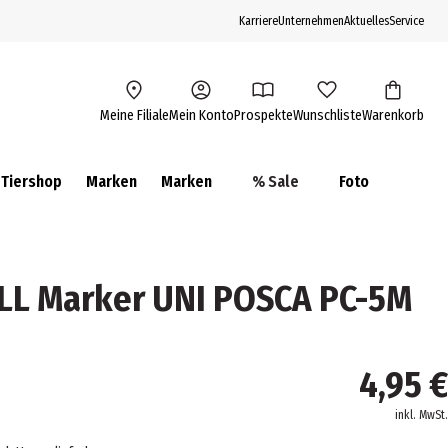
Karriere
Unternehmen
Aktuelles
Service
Meine Filiale
Mein Konto
Prospekte
Wunschliste
Warenkorb
Tiershop
Marken
Marken
% Sale
Foto
LL Marker UNI POSCA PC-5M
4,95 €
inkl. MwSt.