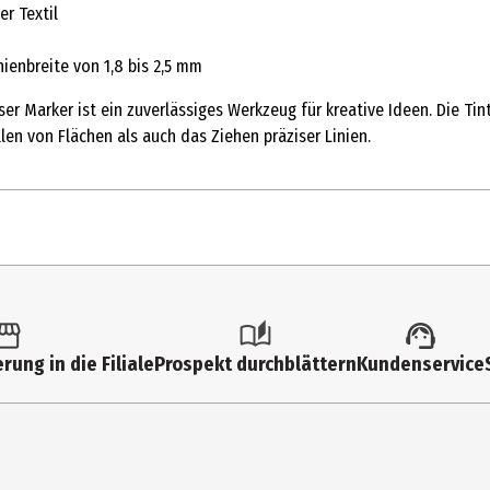
r Textil
ienbreite von 1,8 bis 2,5 mm
er Marker ist ein zuverlässiges Werkzeug für kreative Ideen. Die Ti
len von Flächen als auch das Ziehen präziser Linien.
1 Stk.
Filzstifte
rung in die Filiale
Prospekt durchblättern
Kundenservice
182501
weiß
Mitsubishi Pencil Europe