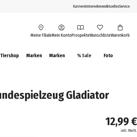
Karriere
Unternehmen
Aktuelles
Service
Meine Filiale
Mein Konto
Prospekte
Wunschliste
Warenkorb
Tiershop
Marken
Marken
% Sale
Foto
ndespielzeug Gladiator
m
12,99 €
inkl. MwSt.