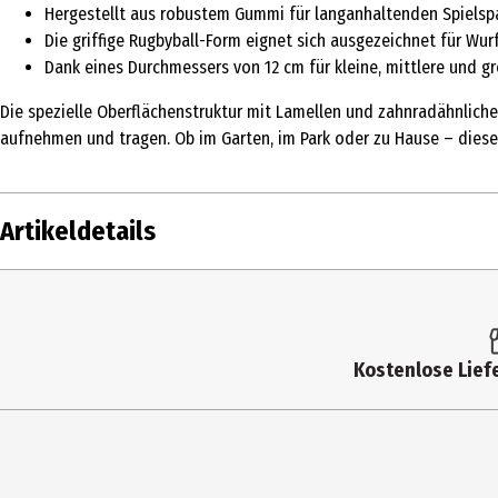
Hergestellt aus robustem Gummi für langanhaltenden Spielsp
Die griffige Rugbyball-Form eignet sich ausgezeichnet für Wur
Dank eines Durchmessers von 12 cm für kleine, mittlere und 
Die spezielle Oberflächenstruktur mit Lamellen und zahnradähnlic
aufnehmen und tragen. Ob im Garten, im Park oder zu Hause – diese
Artikeldetails
Inhalt
1 S
Produkttyp
Sp
Kostenlose Liefe
Farbe
Sc
Hundegröße
Kle
Tierart
Hu