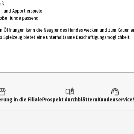
aß
f- und Apportierspiele
große Hunde passend
hen Öffnungen kann die Neugier des Hundes wecken und zum Kauen an
s Spielzeug bietet eine unterhaltsame Beschäftigungsmöglichkeit.
tk.
ielzeug
rung in die Filiale
Prospekt durchblättern
Kundenservice
hwarz
in (bis 10 kg)|Mittel (11-25 kg)|Groß (ab 26 kg)
nd