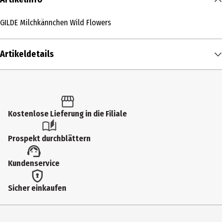
GILDE Milchkännchen Wild Flowers
Artikeldetails
Inhalt
1 Stk.
Produkttyp
Kostenlose Lieferung in die Filiale
Milchkännchen
Prospekt durchblättern
Breite
Kundenservice
13.5 cm
Gewicht
Sicher einkaufen
190 g
Farbe