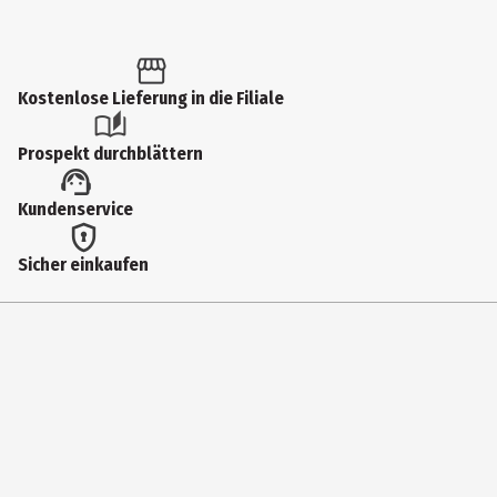
Inhalt
1 Stk.
Produkttyp
Kostenlose Lieferung in die Filiale
Hundeleinen
Prospekt durchblättern
Materialdetails
Kundenservice
Polyamid
Tierart
Sicher einkaufen
Hund
Hersteller
HUNTER International GmbH
Herstelleradresse
Mittelbreede 5, DE-33719 Bielefeld
Kontaktmöglichkeit