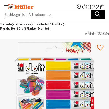
Zur Navigation
Zum Hauptinhalt
springen
springen
Suchbegriffe / Artikelnummer
Startseite
Schreibwaren
Bastelbedarf
Filzstifte
Marabu Do it Craft Marker 6-er Set
Artikelnr.
3019514