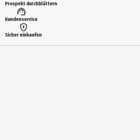
Prospekt durchblättern
Artikelnummer des Herstellers
Kundenservice
0128000000201
Hersteller
Sicher einkaufen
Marabu GmbH&Co. KG