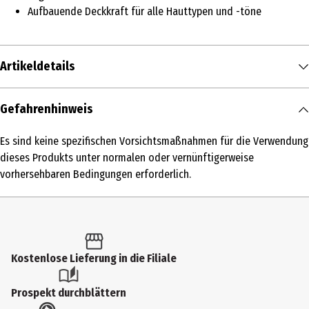
Aufbauende Deckkraft für alle Hauttypen und -töne
Artikeldetails
Inhalt
Gefahrenhinweis
30 ml
Es sind keine spezifischen Vorsichtsmaßnahmen für die Verwendung
Produkttyp
dieses Produkts unter normalen oder vernünftigerweise
Fixing
vorhersehbaren Bedingungen erforderlich.
Produktart
Grundierung
Einsatzbereich
Kostenlose Lieferung in die Filiale
Gesicht
Farbnummer
Prospekt durchblättern