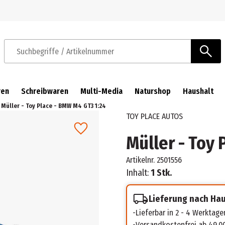
Zur Navigation springen
Zum Hauptinhalt springen
Suchbegriffe / Artikelnummer
ren
Schreibwaren
Multi-Media
Naturshop
Haushalt
Müller - Toy Place - BMW M4 GT3 1:24
TOY PLACE AUTOS
Müller - Toy 
Artikelnr.
2501556
Inhalt:
1 Stk.
Lieferung nach Ha
Lieferbar in 2 - 4 Werktage
Versandkostenfrei ab 49,0