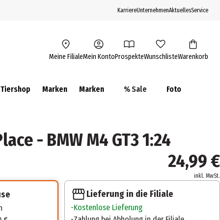
Karriere
Unternehmen
Aktuelles
Service
Meine Filiale
Mein Konto
Prospekte
Wunschliste
Warenkorb
Tiershop
Marken
Marken
% Sale
Foto
Place - BMW M4 GT3 1:24
24,99 €
inkl. MwSt.
Lieferung in die Filiale
use
Kostenlose Lieferung
n
Zahlung bei Abholung in der Filiale
0 €