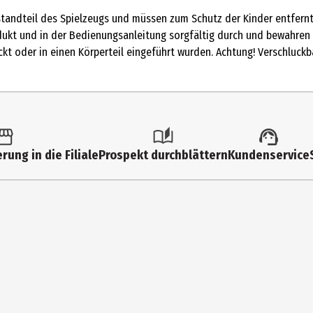
Metallfertigmodelle mit hoher Modelltreue
tandteil des Spielzeugs und müssen zum Schutz der Kinder entfernt 
5 Jahre
dukt und in der Bedienungsanleitung sorgfältig durch und bewahren 
kt oder in einen Körperteil eingeführt wurden. Achtung! Verschluckba
2501556
Toy Place Autos
Metall (Hauptsächlich)
Grundschüler|Kindergartenkinder
rung in die Filiale
Prospekt durchblättern
Kundenservice
Müller Handels GmbH&Co. KG
Müller Handels GmbH&Co. KG,Albstr. 92,89081 Ulm
www.mueller.de