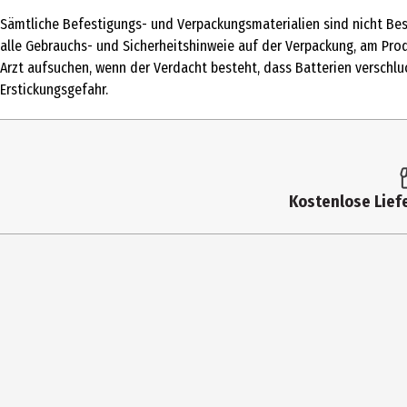
Produkttyp
Sämtliche Befestigungs- und Verpackungsmaterialien sind nicht Bes
Altersempfehlung ab
alle Gebrauchs- und Sicherheitshinweie auf der Verpackung, am Pro
Arzt aufsuchen, wenn der Verdacht besteht, dass Batterien verschluc
Artikelnummer des Herstellers
Erstickungsgefahr.
Lizenz (spw)
Materialdetails
Zielgruppe
Kostenlose Liefe
Hersteller
Herstelleradresse
Kontaktmöglichkeit