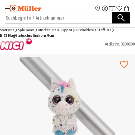
Zur Navigation
Zum Hauptinhalt
springen
springen
Suchbegriffe / Artikelnummer
Startseite
Spielwaren
Kuscheltiere & Puppen
Kuscheltiere
Stofftiere
NICI MagGlubschis Einhorn 9cm
Artikelnr.
3200200