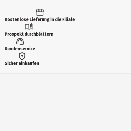
1 Stk.
Produkttyp
Kostenlose Lieferung in die Filiale
Kuschelartikel
Prospekt durchblättern
plushToyPosture
Kundenservice
Aufrecht
Tierart
Sicher einkaufen
Einhorn
Altersempfehlung ab
3 Jahre
Farbe
Weiß, Rosa, Blau
Materialdetails
100% Polyester