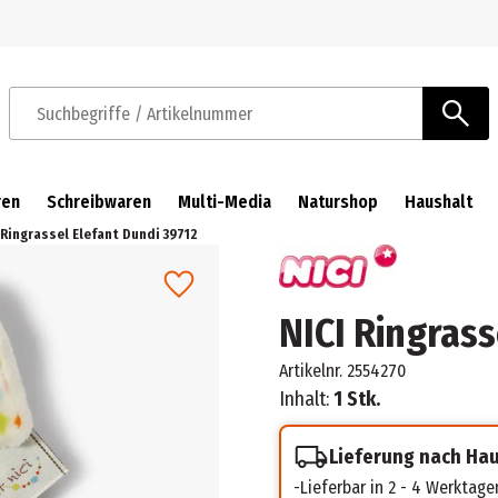
Zur Navigation springen
Zum Hauptinhalt springen
Suchbegriffe / Artikelnummer
ren
Schreibwaren
Multi-Media
Naturshop
Haushalt
 Ringrassel Elefant Dundi 39712
NICI Ringrass
Artikelnr.
2554270
Inhalt:
1 Stk.
Lieferung nach Ha
Lieferbar in 2 - 4 Werktage