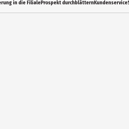
rung in die Filiale
Prospekt durchblättern
Kundenservice
3 Jahre
39712
Säuglinge
Nici GmbH
Langheimer Str. 94 96264 Altenkunstadt
https://www.nici.de/