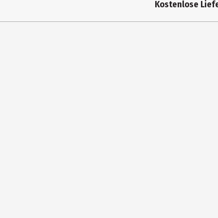
Kostenlose Liefe
Altersempfehlung ab
Artikelnummer des Herstellers
Zielgruppe
Hersteller
Herstelleradresse
Kontaktmöglichkeit