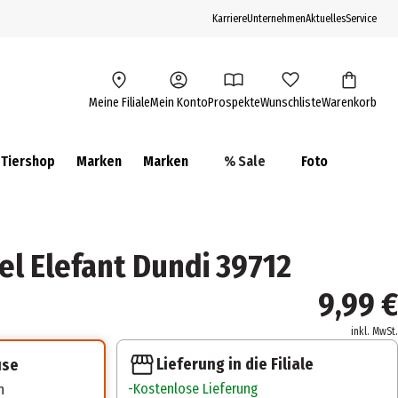
Karriere
Unternehmen
Aktuelles
Service
Meine Filiale
Mein Konto
Prospekte
Wunschliste
Warenkorb
Tiershop
Marken
Marken
% Sale
Foto
el Elefant Dundi 39712
9,99 €
inkl. MwSt.
Lieferung in die Filiale
use
Kostenlose Lieferung
n