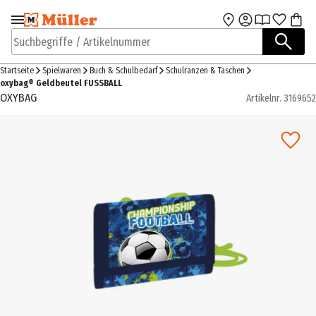
Zur Navigation
Zum Hauptinhalt
springen
springen
Suchbegriffe / Artikelnummer
Startseite
Spielwaren
Buch & Schulbedarf
Schulranzen & Taschen
oxybag® Geldbeutel FUSSBALL
OXYBAG
Artikelnr.
3169652