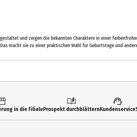
gestaltet und zeigen die bekannten Charaktere in einer farbenfrohe
Das macht sie zu einer praktischen Wahl für Geburtstage und andere 
8 Stk.
Sonstige Party und Dekoartikel
rung in die Filiale
Prospekt durchblättern
Kundenservice
3 Jahre
98185