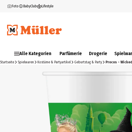
Foto
BabyClub
Lifestyle
Alle Kategorien
Parfümerie
Drogerie
Spielwa
Startseite
Spielwaren
Kostüme & Partyartikel
Geburtstag & Party
Procos - Wicked