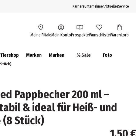
Karriere
Unternehmen
Aktuelles
Service
Meine Filiale
Mein Konto
Prospekte
Wunschliste
Warenkorb
Tiershop
Marken
Marken
% Sale
Foto
 Stück)
ked Pappbecher 200 ml –
tabil & ideal für Heiß- und
 (8 Stück)
1,50 €