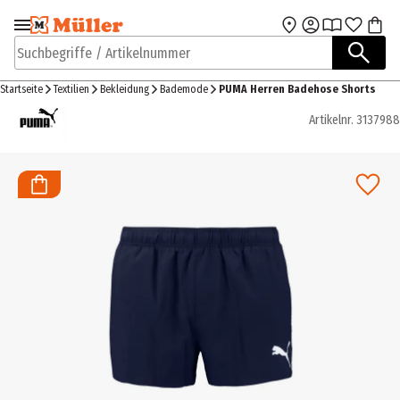
Zur Navigation
Zum Hauptinhalt
springen
springen
Suchbegriffe / Artikelnummer
Startseite
Textilien
Bekleidung
Bademode
PUMA Herren Badehose Shorts
Artikelnr.
3137988