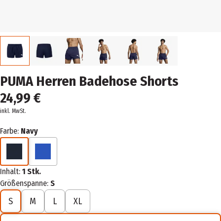
PUMA Herren Badehose Shorts
24,99 €
inkl. MwSt.
Farbe:
Navy
Inhalt:
1 Stk.
Größenspanne:
S
S
M
L
XL