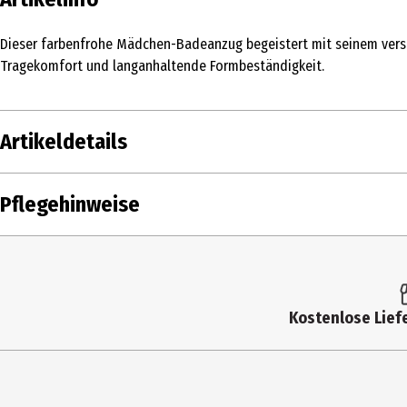
Dieser farbenfrohe Mädchen-Badeanzug begeistert mit seinem versp
Tragekomfort und langanhaltende Formbeständigkeit.
Artikeldetails
Inhalt
1 Stk.
Pflegehinweise
Produkttyp
Badeanzug
Größe
116
Farbe
Blau, Gelb, Lila, Rot, Weiß
Kostenlose Liefe
Materialdetails
82% Polyester, 18% Elasthan
Pflegehinweis
Normalwaschgang 30°C, Nicht büg