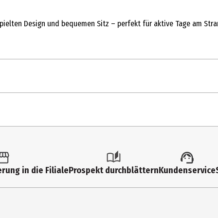
ielten Design und bequemen Sitz – perfekt für aktive Tage am Str
rung in die Filiale
Prospekt durchblättern
Kundenservice
eln, Nicht bleichen, Nicht im Wäschetrockner trocknen, Nicht trock