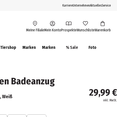
Karriere
Unternehmen
Aktuelles
Service
Meine Filiale
Mein Konto
Prospekte
Wunschliste
Warenkorb
Tiershop
Marken
Marken
% Sale
Foto
en Badeanzug
29,99 €
t, Weiß
inkl. MwSt.