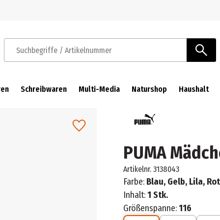
Zur Navigation springen
Zum Hauptinhalt springen
Suchbegriffe / Artikelnummer
ren
Schreibwaren
Multi-Media
Naturshop
Haushalt
PUMA Mädch
Artikelnr.
3138043
Farbe:
Blau, Gelb, Lila, Ro
Inhalt:
1 Stk.
Größenspanne:
116