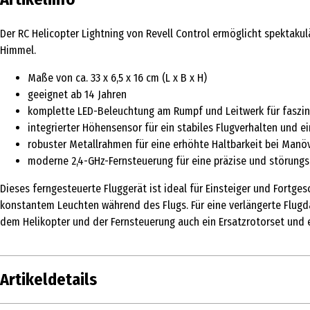
Der RC Helicopter Lightning von Revell Control ermöglicht spektak
Himmel.
Maße von ca. 33 x 6,5 x 16 cm (L x B x H)
geeignet ab 14 Jahren
komplette LED-Beleuchtung am Rumpf und Leitwerk für faszin
integrierter Höhensensor für ein stabiles Flugverhalten und e
robuster Metallrahmen für eine erhöhte Haltbarkeit bei Manö
moderne 2,4-GHz-Fernsteuerung für eine präzise und störungs
Dieses ferngesteuerte Fluggerät ist ideal für Einsteiger und Fort
konstantem Leuchten während des Flugs. Für eine verlängerte Flug
dem Helikopter und der Fernsteuerung auch ein Ersatzrotorset und 
Artikeldetails