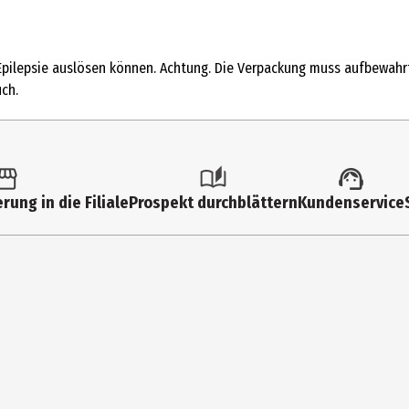
1 Stk.
Flugzeuge
 Epilepsie auslösen können. Achtung. Die Verpackung muss aufbewahrt
14 Jahre
ch.
23806
Carrera Revell Europe GmbH
Henschelstr. 20-30 32257 Bünd
rung in die Filiale
Prospekt durchblättern
Kundenservice
https://carrera-toys.com/