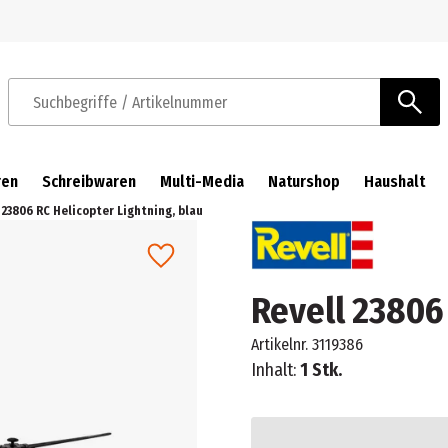
Zur Navigation springen
Zum Hauptinhalt springen
Suchbegriffe / Artikelnummer
ren
Schreibwaren
Multi-Media
Naturshop
Haushalt
 23806 RC Helicopter Lightning, blau
Revell 23806 
Artikelnr.
3119386
Inhalt:
1 Stk.