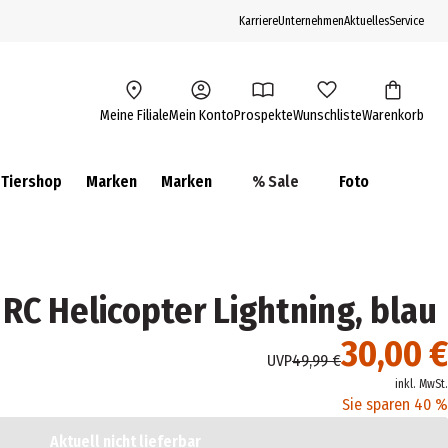
Karriere
Unternehmen
Aktuelles
Service
Meine Filiale
Mein Konto
Prospekte
Wunschliste
Warenkorb
Tiershop
Marken
Marken
% Sale
Foto
RC Helicopter Lightning, blau
30,00 €
UVP
49,99 €
inkl. MwSt.
Sie sparen 40 %
Aktuell nicht lieferbar