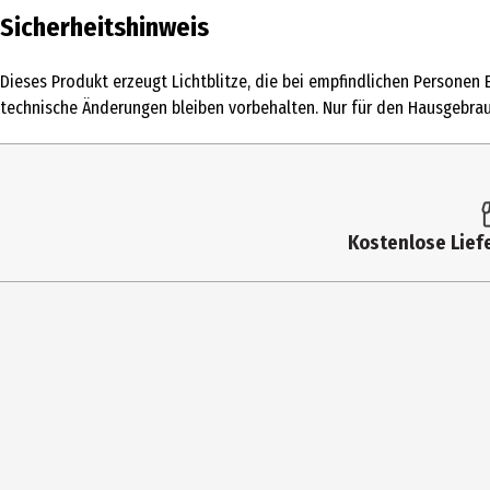
Inhalt
Sicherheitshinweis
Produkttyp
Dieses Produkt erzeugt Lichtblitze, die bei empfindlichen Personen
Altersempfehlung ab
technische Änderungen bleiben vorbehalten. Nur für den Hausgebrau
Artikelnummer des Herstellers
Hersteller
Herstelleradresse
Kostenlose Liefe
Kontaktmöglichkeit