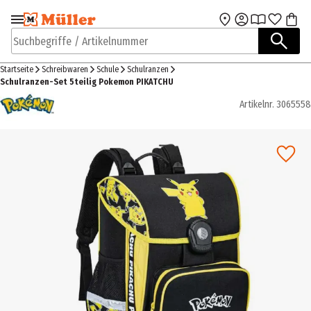
Zur Navigation
Zum Hauptinhalt
springen
springen
Suchbegriffe / Artikelnummer
Startseite
Schreibwaren
Schule
Schulranzen
Schulranzen-Set 5teilig Pokemon PIKATCHU
Artikelnr.
3065558