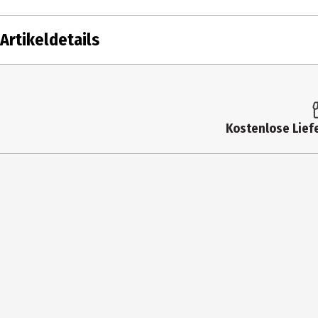
Artikeldetails
Inhalt
20 Stk.
Produkttyp
Pickeltupfer
Kostenlose Liefe
Einsatzbereich
Spezialpflege
Hauttyp
junge Haut
Inhaltsstoffe
Croscarmellose, Polyisobutene, Xanthan Gum
Pentaerythrityl Tetra-Di-T-Butyl Hydroxyh
Produkteigenschaft
pflegend
Anwendungshinweis
Klebe die Patches auf die gereinigte sowie
im Abfall entsorgen. Keine Sorge, sie las