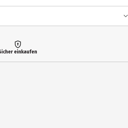
Sicher einkaufen
 Bark Extract, Polyethylene, Zin PCA, Propylene Glycol,
e das Patch ca. 6-8 Stunden einwirken, danach einfach abziehen und
agsüber als auch über Nacht verwendet werden.