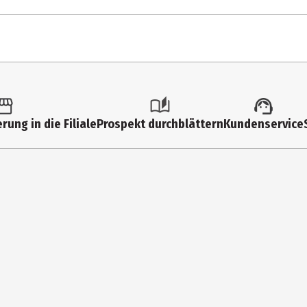
rung in die Filiale
Prospekt durchblättern
Kundenservice
, Hydrogenated Poly(C6-20 Olefin), Ethylene/VA Copolymer, Salix Alba
ydrocinnamate.
 trockene Stelle auf der Haut, an der sich der Pickel befindet. Lass
sen sich ganz ohne Schmerzen abziehen! Die Patches können sowohl t