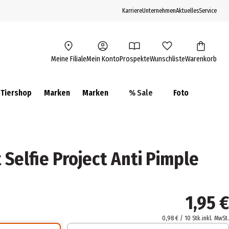
Karriere
Unternehmen
Aktuelles
Service
Meine Filiale
Mein Konto
Prospekte
Wunschliste
Warenkorb
Tiershop
Marken
Marken
% Sale
Foto
t Selfie Project Anti Pimple
1,95 €
0,98 € / 10 Stk.
inkl. MwSt.