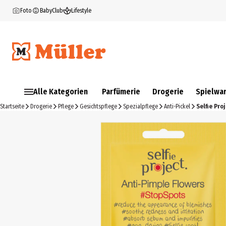
Foto
BabyClub
Lifestyle
Alle Kategorien
Parfümerie
Drogerie
Spielwa
Startseite
Drogerie
Pflege
Gesichtspflege
Spezialpflege
Anti-Pickel
Selfie Pro