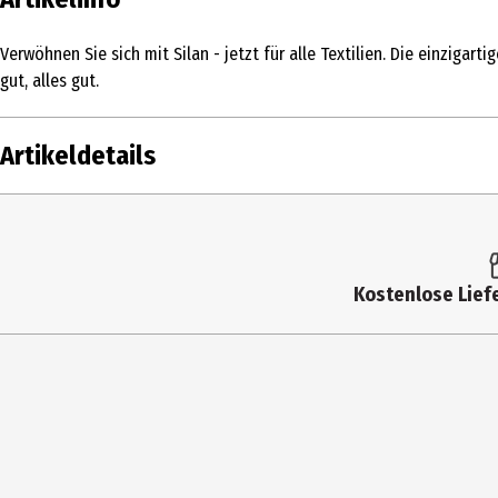
Verwöhnen Sie sich mit Silan - jetzt für alle Textilien. Die einziga
gut, alles gut.
Artikeldetails
Inhalt
1.1 l
Produkttyp
Weichspüler
Kostenlose Liefe
Produkteigenschaft
duftend|erfrischend|pflegend
Inhaltsstoffe
< 5%: kationische Tenside, Weitere Inhalts
Amyl salicylate, Lavandula Oil/ Extract
Anwendungshinweis
1 volle Kappe = 70ml 4-5kg - 22ml Weich & 
Hersteller
Henkel Central Eastern Europe GmbH