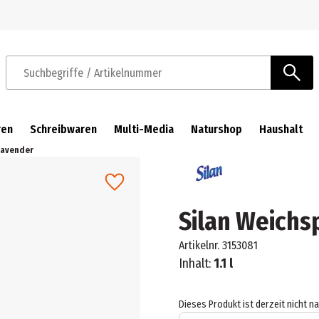
Zur Navigation springen
Zum Hauptinhalt springen
Suchbegriffe / Artikelnummer
ren
Schreibwaren
Multi-Media
Naturshop
Haushalt
Lavender
Silan Weichs
Artikelnr.
3153081
Inhalt:
1.1 l
Dieses Produkt ist derzeit nicht n