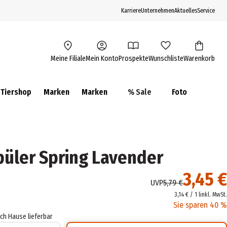
Karriere
Unternehmen
Aktuelles
Service
Meine Filiale
Mein Konto
Prospekte
Wunschliste
Warenkorb
Tiershop
Marken
Marken
% Sale
Foto
püler Spring Lavender
3,45 €
UVP
5,79 €
3,14 € / 1 l
inkl. MwSt.
Sie sparen 40 %
ach Hause lieferbar