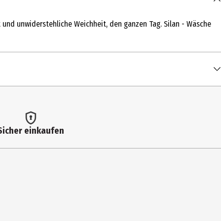
uft und unwiderstehliche Weichheit, den ganzen Tag. Silan - Wäsche
Sicher einkaufen
 Tetramethyl Acetyloctahydronaphthalenes, Eucalyptus Globulus Oil,