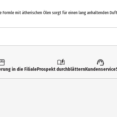
rtige Formle mit ätherischen Ölen sorgt für einen lang anhaltenden D
rung in die Filiale
Prospekt durchblättern
Kundenservice
stoffe: Duftstoffe, Benzyl salicylate, Coumarin, Linalool, Limonene,
Frisch 6-8kg - 32ml Weich & Frisch +15ml Extra Weich & Frisch