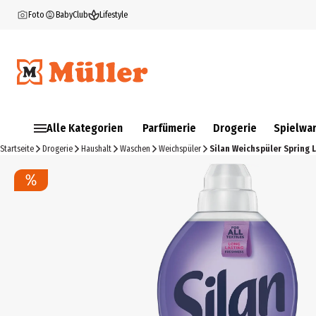
Foto
BabyClub
Lifestyle
Alle Kategorien
Parfümerie
Drogerie
Spielwa
Startseite
Drogerie
Haushalt
Waschen
Weichspüler
Silan Weichspüler Spring 